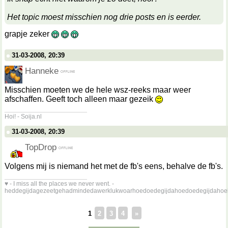
Het topic moest misschien nog drie posts en is eerder.
grapje zeker
31-03-2008, 20:39
Hanneke
Misschien moeten we de hele wsz-reeks maar weer
afschaffen. Geeft toch alleen maar gezeik
__________________
Hoi! - Soija.nl
31-03-2008, 20:39
TopDrop
Volgens mij is niemand het met de fb's eens, behalve de fb's.
__________________
♥ - I miss all the places we never went. -
heddegijdagezeetgehadmindedawerklukwoarhoedoedegijdahoedoedegijdahoe
1
2
3
4
»