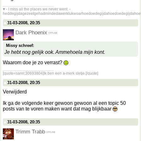
__________________
♥ - I miss all the places we never went. -
heddegijdagezeetgehadmindedawerklukwoarhoedoedegijdahoedoedegijdahoe
31-03-2008, 20:35
Dark Phoenix
Missy schreef:
Je hebt nog gelijk ook. Ammehoela mijn kont.
Waarom doe je zo verrast?
__________________
[quote=sann;30693804]Ik ben een a-merk sletje.[/quote]
31-03-2008, 20:35
Verwijderd
Ik ga de volgende keer gewoon gewoon al een topic 50
posts van te voren maken want dat mag blijkbaar
31-03-2008, 20:35
Trimm Trabb