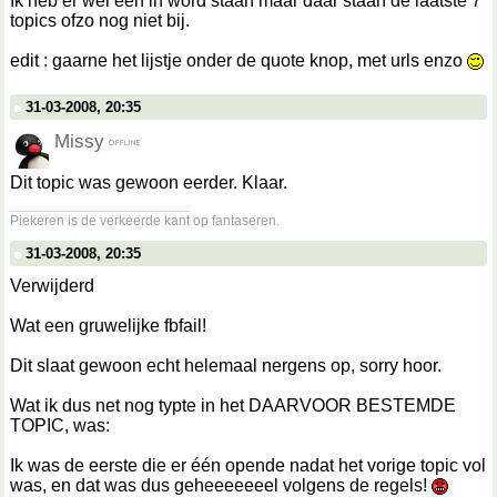
Ik heb er wel een in word staan maar daar staan de laatste 7
topics ofzo nog niet bij.
edit : gaarne het lijstje onder de quote knop, met urls enzo
31-03-2008, 20:35
Missy
Dit topic was gewoon eerder. Klaar.
__________________
Piekeren is de verkeerde kant op fantaseren.
31-03-2008, 20:35
Verwijderd
Wat een gruwelijke fbfail!
Dit slaat gewoon echt helemaal nergens op, sorry hoor.
Wat ik dus net nog typte in het DAARVOOR BESTEMDE
TOPIC, was:
Ik was de eerste die er één opende nadat het vorige topic vol
was, en dat was dus geheeeeeeel volgens de regels!