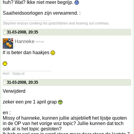
huh? Wat? Ikke niet meer begrijp.
Saaiheidsoorlogen zijn verwarrend. :
__________________
Stephen enjoys cooking his godchildren and leaving out commas.
31-03-2008, 20:35
Hanneke
# is beter dan haakjes
__________________
Hoi! - Soija.nl
31-03-2008, 20:35
Verwijderd
zeker een pre 1 april grap
en :
Missy of hanneke, kunnen jullie alsjeblieft het lijstje quoten
in de OP van het vorige wsz topic? Jullie kunnen dat toch
ook al is het topic gesloten?