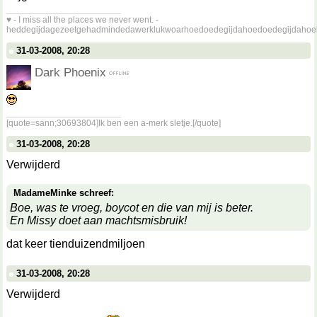
__________________
♥ - I miss all the places we never went. -
heddegijdagezeetgehadmindedawerklukwoarhoedoedegijdahoedoedegijdahoe
31-03-2008, 20:28
Dark Phoenix
__________________
[quote=sann;30693804]Ik ben een a-merk sletje.[/quote]
31-03-2008, 20:28
Verwijderd
MadameMinke schreef:
Boe, was te vroeg, boycot en die van mij is beter.
En Missy doet aan machtsmisbruik!
dat keer tienduizendmiljoen
31-03-2008, 20:28
Verwijderd