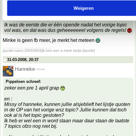
en verwerken.
Weigeren
Wat ik dus net nog typte in het DAARVOOR BESTEMDE
TOPIC, was:
Ik was de eerste die er één opende nadat het vorige topic
vol was, en dat was dus geheeeeeeel volgens de regels!
Minke is geen fb meer, je merkt het meteen
__________________
[quote=sann;30693804]Ik ben een a-merk sletje.[/quote]
31-03-2008, 20:37
Hanneke
Pippeloen schreef:
zeker een pre 1 april grap
en :
Missy of hanneke, kunnen jullie alsjeblieft het lijstje quoten
in de OP van het vorige wsz topic? Jullie kunnen dat toch
ook al is het topic gesloten?
Ik heb er wel een in word staan maar daar staan de laatste
7 topics ofzo nog niet bij.