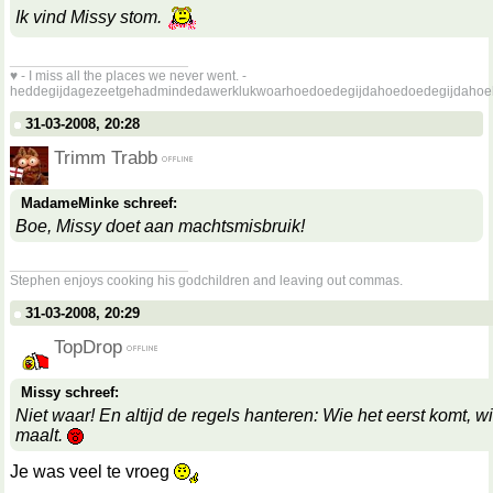
Ik vind Missy stom.
__________________
♥ - I miss all the places we never went. -
heddegijdagezeetgehadmindedawerklukwoarhoedoedegijdahoedoedegijdahoe
31-03-2008, 20:28
Trimm Trabb
MadameMinke schreef:
Boe, Missy doet aan machtsmisbruik!
__________________
Stephen enjoys cooking his godchildren and leaving out commas.
31-03-2008, 20:29
TopDrop
Missy schreef:
Niet waar! En altijd de regels hanteren: Wie het eerst komt, wi
maalt.
Je was veel te vroeg