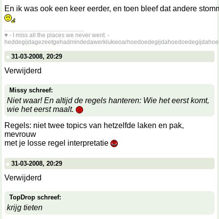
En ik was ook een keer eerder, en toen bleef dat andere stom
__________________
♥ - I miss all the places we never went. -
heddegijdagezeetgehadmindedawerklukwoarhoedoedegijdahoedoedegijdahoe
31-03-2008, 20:29
Verwijderd
Missy schreef:
Niet waar! En altijd de regels hanteren: Wie het eerst komt,
wie het eerst maalt.
Regels: niet twee topics van hetzelfde laken en pak,
mevrouw
met je losse regel interpretatie
31-03-2008, 20:29
Verwijderd
TopDrop schreef:
krijg tieten