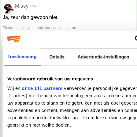
Missy
Ja, zeur dan gewoon niet.
__________________
Piekeren is de verkeerde kant op fantaseren.
31-03-2008, 20:36
TopDrop
Toestemming
Details
Advertentie-instellingen
MadameMinke schreef:
Wat een gruwelijke fbfail!
Dit slaat gewoon echt helemaal nergens op, sorry hoor.
Verantwoord gebruik van uw gegevens
Wat ik dus net nog typte in het DAARVOOR BESTEMDE TOP
Wij en
onze 141 partners
verwerken je persoonlijke gegeven
IP-adres) met behulp van technologieën zoals cookies om in
Ik was de eerste die er één opende nadat het vorige topic vol
uw apparaat op te slaan en te gebruiken met als doel gepers
was dus geheeeeeeel volgens de regels!
advertenties en content, metingen aan advertenties en conten
qft
in publiek en productontwikkeling. U kunt kiezen wie uw geg
__________________
♥ - I miss all the places we never went. -
gebruikt en met welke doelen.
heddegijdagezeetgehadmindedawerklukwoarhoedoedegijdahoedoedegijdahoe