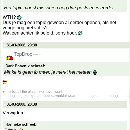
Het topic moest misschien nog drie posts en is eerder.
WTH?
Dus je mag een topic gewoon al eerder openen, als het
vorige nog niet vol is?
Wat een achterlijk beleid, sorry hoor.
31-03-2008, 20:38
TopDrop
Dark Phoenix schreef:
Minke is geen fb meer, je merkt het meteen
__________________
♥ - I miss all the places we never went. -
heddegijdagezeetgehadmindedawerklukwoarhoedoedegijdahoedoedegijdahoe
31-03-2008, 20:38
Verwijderd
Hanneke schreef: