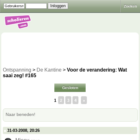
Zoeken
Ontspanning
>
De Kantine
>
Voor de verandering: Wat
saai zeg! #165
Gesloten
1
2
3
4
»
Naar beneden!
31-03-2008, 20:26