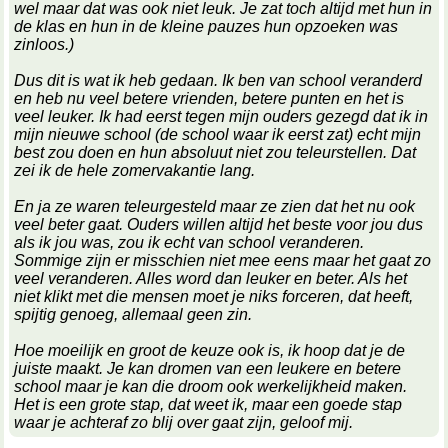
wel maar dat was ook niet leuk. Je zat toch altijd met hun in
de klas en hun in de kleine pauzes hun opzoeken was
zinloos.)
Dus dit is wat ik heb gedaan. Ik ben van school veranderd
en heb nu veel betere vrienden, betere punten en het is
veel leuker. Ik had eerst tegen mijn ouders gezegd dat ik in
mijn nieuwe school (de school waar ik eerst zat) echt mijn
best zou doen en hun absoluut niet zou teleurstellen. Dat
zei ik de hele zomervakantie lang.
En ja ze waren teleurgesteld maar ze zien dat het nu ook
veel beter gaat. Ouders willen altijd het beste voor jou dus
als ik jou was, zou ik echt van school veranderen.
Sommige zijn er misschien niet mee eens maar het gaat zo
veel veranderen. Alles word dan leuker en beter. Als het
niet klikt met die mensen moet je niks forceren, dat heeft,
spijtig genoeg, allemaal geen zin.
Hoe moeilijk en groot de keuze ook is, ik hoop dat je de
juiste maakt. Je kan dromen van een leukere en betere
school maar je kan die droom ook werkelijkheid maken.
Het is een grote stap, dat weet ik, maar een goede stap
waar je achteraf zo blij over gaat zijn, geloof mij.