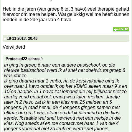
Heb in die jaren (van groep 6 tot 3 havo) veel therapie gehad
hiervoor om me te helpen. Wat gelukkig wel me heeft kunnen
redden in de 2de jaar van 4 havo.
18-11-2018, 20:43
Verwijderd
Protected22 schreef:
in ging in groep 6 naar een andere basischool, op die
nieuwe basisschool werd ik al snel het doelwit. tot groep 8
was dat zo.
Ik ging daarna naar 1 vmbo, na de kerstvakantie ging ik
over naar 1 havo omdat ik op het VBMO alleen maar 9´s en
10´en haalde. In 1 havo zat iemand die mij blijkbaar niet zo
aardig vond en dat ook graag wou laten merken. Jaartje
later in 2 havo zat ik in een klas met 25 meiden en 5
jongens. je raad het al. de 4 jongens gingen samen met
elkaar om en ik was alone omdat ik niemand in die klas
kende. Ik raakte wel snel bevriend met een meisje in die
klas. Nog steeds af en toe contact met haar. 1 van die 4
jongens vond dat niet zo leuk en werd snel jaloers,