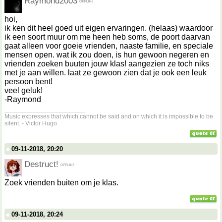
Raymond2003
hoi,
ik ken dit heel goed uit eigen ervaringen. (helaas) waardoor
ik een soort muur om me heen heb soms, de poort daarvan
gaat alleen voor goeie vrienden, naaste familie, en speciale
mensen open. wat ik zou doen, is hun gewoon negeren en
vrienden zoeken buuten jouw klas! aangezien ze toch niks
met je aan willen. laat ze gewoon zien dat je ook een leuk
persoon bent!
veel geluk!
-Raymond
__________________
Music expresses that which cannot be said and on which it is impossible to be
silent. - Victor Hugo
09-11-2018, 20:20
Destruct!
Zoek vrienden buiten om je klas.
09-11-2018, 20:24