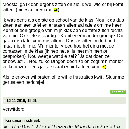
Meestal ga ik dan ergens zitten en zie ik wel wie er bij komt
zitten. (meestal niemand
).
Ik was eens als eerste op school van de klas. Nou ik ga dus
zitten aan een tafel en er staan allemaal tafels om me heen.
Komt er een groepje van mijn klas aan de tafel zitten rechts
van me. Oke lekker aardig... Komt er een ander groepje. Die
gaan een tafel voor me zitten... Dus ze zitten in de buurt,
maar niet bij me. M'n mentor vroeg hoe het ging met de
contacten in de klas (ik heb het al is met m'n mentor
besproken). Nou weetje wat die zei? "Ja dat doen ze
onbewust"... Nou zulke Dingen doen ze en zegt m'n mentor
zulke onzin... Dus ja.. Je staat er niet alleen voor
Als je er over wil praten of je wil je frustraties kwijt. Stuur me
gerust een berichtje!
13-11-2018, 18:31
Verwijderd
Kerstmann schreef:
Ik... Heb Dus Echt exact hetzelfde. Maar dan ook exact. Ik