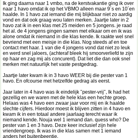
Ik ging daarna naar 1 vmbo, na de kerstvakantie ging ik over
naar 1 havo omdat ik op het VBMO alleen maar 9´s en 10´en
haalde. In 1 havo zat iemand die mij blijkbaar niet zo aardig
vond en dat ook graag wou laten merken. Jaartje later in 2
havo zat ik in een klas met 25 meiden en 5 jongens. je raad
het al. de 4 jongens gingen samen met elkaar om en ik was
alone omdat ik niemand in die klas kende. Ik raakte wel snel
bevriend met een meisje in die klas. Nog steeds af en toe
contact met haar. 1 van die 4 jongens vond dat niet zo leuk
en werd snel jaloers, (achteraf bleek hij smoorverliefd te zijn
op haar en zag mij als concurent). Dat liet die dan ook snel
merken met natuurlijk het vaste pestgedrag.
Jaartje later kwam ik in 3 havo WEER bij die pester van 1
havo. En ofcourse met hetzelfde gedrag als eerst.
Jaar later in 4 havo was ik eindelijk "pester-vrij", Ik had het
gezellig en we waren met de hele klas een hechte groep.
Helaas was 4 havo een zwaar jaar voor mij en ik haalde
slechte cijfers. Hierdoor moest ik blijven zitten in 4 havo en
kwam ik in een totaal andere jaarlaag terecht waar ik
niemand kende. Nouja wel 1 iemand dan. quess who? De
pester van 1 en 3 havo. Deze keer inclusief zijn hele
vriendengroep. Ik was in die klas samen met 1 iemand
anders het buitenbeentje.