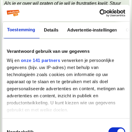
Als je er over wil praten of je wil je frustraties kwijt. Stuur
me gerust een berichtje!
Ik heb hetzelfde he, er is een jongen in mn klas en die zit met
zn groepje elke keer 30cm van me af.
Mijn mentor is ook
echt een hond. Zegt ie tegen mn moeder dat hij de meiden
Toestemming
Details
Advertentie-instellingen
Ov
arrogant vind en tegen mij blijft ie zeggen dat het een super
leuke klas is.
Verantwoord gebruik van uw gegevens
13-11-2018, 18:41
Wij en
onze 141 partners
verwerken je persoonlijke
Daniël24
gegevens (bijv. uw IP-adres) met behulp van
technologieën zoals cookies om informatie op uw
Ik had vroeger op school dit probleem ook wel een beetje.
apparaat op te slaan en te gebruiken met als doel
Alleen deden sommige leerlingen wel eens alsof ze mijn
gepersonaliseerde advertenties en content, metingen aan
vrienden waren. Totdat er opeens een paar andere (meestal
populaire) leerlingen bij kwamen en dan wouden ze opeens
advertenties en content, inzicht in publiek en
niks meer van mij weten en negeerde ze mij.
productontwikkeling. U kunt kiezen wie uw gegevens
gebruikt en met welke doelen.
13-11-2018, 20:12
Als u het toestaat, willen we ook graag:
Toestemmingsselectie
Elin3
Noodzakelijk