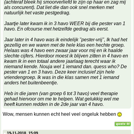
(achteraf bleek hij smoorverliefd te zijn op haar en zag mij
als concurent). Dat liet die dan ook snel merken met
natuurlijk het vaste pestgedrag.
Jaartje later kwam ik in 3 havo WEER bij die pester van 1
havo. En ofcourse met hetzelfde gedrag als eerst.
Jaar later in 4 havo was ik eindelijk "pester-vrij", Ik had het
gezellig en we waren met de hele klas een hechte groep.
Helaas was 4 havo een zwaar jaar voor mij en ik haalde
slechte cijfers. Hierdoor moest ik blijven zitten in 4 havo en
kwam ik in een totaal andere jaarlaag terecht waar ik
niemand kende. Nouja wel 1 iemand dan. quess who? De
pester van 1 en 3 havo. Deze keer inclusief zijn hele
vriendengroep. Ik was in die klas samen met 1 iemand
anders het buitenbeentje.
Heb in die jaren (van groep 6 tot 3 havo) veel therapie
gehad hiervoor om me te helpen. Wat gelukkig wel me
heeft kunnen redden in de 2de jaar van 4 havo.
Wow, mensen kunnen echt heel veel ongeluk hebben
19-11-2018, 15:09