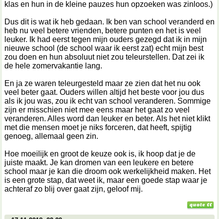
klas en hun in de kleine pauzes hun opzoeken was zinloos.)
Dus dit is wat ik heb gedaan. Ik ben van school veranderd en
heb nu veel betere vrienden, betere punten en het is veel
leuker. Ik had eerst tegen mijn ouders gezegd dat ik in mijn
nieuwe school (de school waar ik eerst zat) echt mijn best
zou doen en hun absoluut niet zou teleurstellen. Dat zei ik
de hele zomervakantie lang.
En ja ze waren teleurgesteld maar ze zien dat het nu ook
veel beter gaat. Ouders willen altijd het beste voor jou dus
als ik jou was, zou ik echt van school veranderen. Sommige
zijn er misschien niet mee eens maar het gaat zo veel
veranderen. Alles word dan leuker en beter. Als het niet klikt
met die mensen moet je niks forceren, dat heeft, spijtig
genoeg, allemaal geen zin.
Hoe moeilijk en groot de keuze ook is, ik hoop dat je de
juiste maakt. Je kan dromen van een leukere en betere
school maar je kan die droom ook werkelijkheid maken. Het
is een grote stap, dat weet ik, maar een goede stap waar je
achteraf zo blij over gaat zijn, geloof mij.