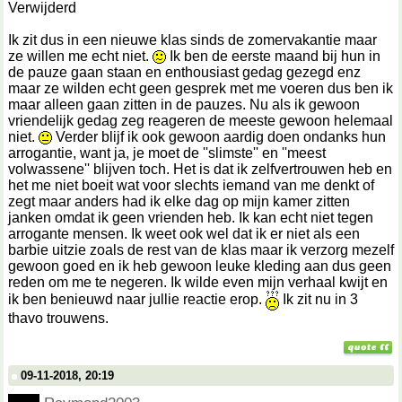
Verwijderd
Ik zit dus in een nieuwe klas sinds de zomervakantie maar
ze willen me echt niet.
Ik ben de eerste maand bij hun in
de pauze gaan staan en enthousiast gedag gezegd enz
maar ze wilden echt geen gesprek met me voeren dus ben ik
maar alleen gaan zitten in de pauzes. Nu als ik gewoon
vriendelijk gedag zeg reageren de meeste gewoon helemaal
niet.
Verder blijf ik ook gewoon aardig doen ondanks hun
arrogantie, want ja, je moet de ''slimste'' en ''meest
volwassene'' blijven toch. Het is dat ik zelfvertrouwen heb en
het me niet boeit wat voor slechts iemand van me denkt of
zegt maar anders had ik elke dag op mijn kamer zitten
janken omdat ik geen vrienden heb. Ik kan echt niet tegen
arrogante mensen. Ik weet ook wel dat ik er niet als een
barbie uitzie zoals de rest van de klas maar ik verzorg mezelf
gewoon goed en ik heb gewoon leuke kleding aan dus geen
reden om me te negeren. Ik wilde even mijn verhaal kwijt en
ik ben benieuwd naar jullie reactie erop.
Ik zit nu in 3
thavo trouwens.
09-11-2018, 20:19