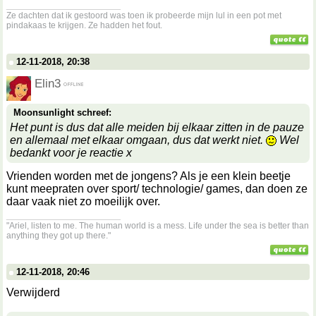
__________________
Ze dachten dat ik gestoord was toen ik probeerde mijn lul in een pot met
pindakaas te krijgen. Ze hadden het fout.
12-11-2018, 20:38
Elin3
Moonsunlight schreef:
Het punt is dus dat alle meiden bij elkaar zitten in de pauze
en allemaal met elkaar omgaan, dus dat werkt niet.
Wel
bedankt voor je reactie x
Vrienden worden met de jongens? Als je een klein beetje
kunt meepraten over sport/ technologie/ games, dan doen ze
daar vaak niet zo moeilijk over.
__________________
"Ariel, listen to me. The human world is a mess. Life under the sea is better than
anything they got up there."
12-11-2018, 20:46
Verwijderd