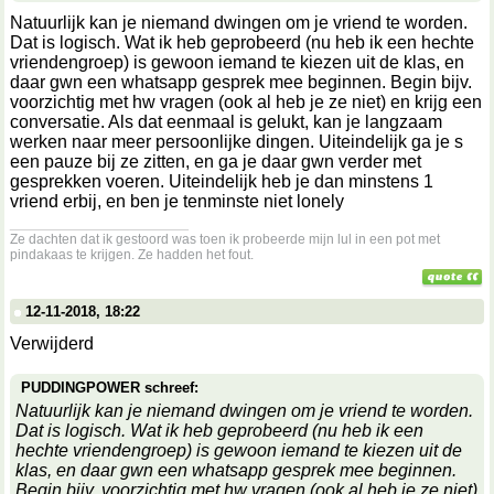
Natuurlijk kan je niemand dwingen om je vriend te worden.
Dat is logisch. Wat ik heb geprobeerd (nu heb ik een hechte
vriendengroep) is gewoon iemand te kiezen uit de klas, en
daar gwn een whatsapp gesprek mee beginnen. Begin bijv.
voorzichtig met hw vragen (ook al heb je ze niet) en krijg een
conversatie. Als dat eenmaal is gelukt, kan je langzaam
werken naar meer persoonlijke dingen. Uiteindelijk ga je s
een pauze bij ze zitten, en ga je daar gwn verder met
gesprekken voeren. Uiteindelijk heb je dan minstens 1
vriend erbij, en ben je tenminste niet lonely
__________________
Ze dachten dat ik gestoord was toen ik probeerde mijn lul in een pot met
pindakaas te krijgen. Ze hadden het fout.
12-11-2018, 18:22
Verwijderd
PUDDINGPOWER schreef:
Natuurlijk kan je niemand dwingen om je vriend te worden.
Dat is logisch. Wat ik heb geprobeerd (nu heb ik een
hechte vriendengroep) is gewoon iemand te kiezen uit de
klas, en daar gwn een whatsapp gesprek mee beginnen.
Begin bijv. voorzichtig met hw vragen (ook al heb je ze niet)