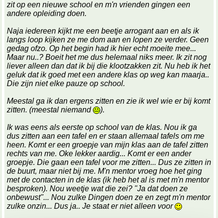
zit op een nieuwe school en m'n vrienden gingen een
andere opleiding doen.
Naja iedereen kijkt me een beetje arrogant aan en als ik
langs loop kijken ze me dom aan en lopen ze verder. Geen
gedag ofzo. Op het begin had ik hier echt moeite mee...
Maar nu..? Boeit het me dus helemaal niks meer. Ik zit nog
liever alleen dan dat ik bij die klootzakken zit. Nu heb ik het
geluk dat ik goed met een andere klas op weg kan maarja..
Die zijn niet elke pauze op school.
Meestal ga ik dan ergens zitten en zie ik wel wie er bij komt
zitten. (meestal niemand
).
Ik was eens als eerste op school van de klas. Nou ik ga
dus zitten aan een tafel en er staan allemaal tafels om me
heen. Komt er een groepje van mijn klas aan de tafel zitten
rechts van me. Oke lekker aardig... Komt er een ander
groepje. Die gaan een tafel voor me zitten... Dus ze zitten in
de buurt, maar niet bij me. M'n mentor vroeg hoe het ging
met de contacten in de klas (ik heb het al is met m'n mentor
besproken). Nou weetje wat die zei? "Ja dat doen ze
onbewust"... Nou zulke Dingen doen ze en zegt m'n mentor
zulke onzin... Dus ja.. Je staat er niet alleen voor