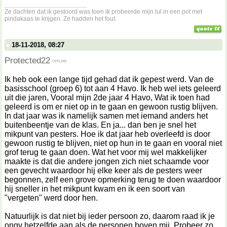
__________________
Ze dachten dat ik gestoord was toen ik probeerde mijn lul in een pot met
pindakaas te krijgen. Ze hadden het fout.
18-11-2018, 08:27
Protected22
Ik heb ook een lange tijd gehad dat ik gepest werd. Van de
basisschool (groep 6) tot aan 4 Havo. Ik heb wel iets geleerd
uit die jaren, Vooral mijn 2de jaar 4 Havo, Wat ik toen had
geleerd is om er niet op in te gaan en gewoon rustig blijven.
In dat jaar was ik namelijk samen met iemand anders het
buitenbeentje van de klas. En ja... dan ben je snel het
mikpunt van pesters. Hoe ik dat jaar heb overleefd is door
gewoon rustig te blijven, niet op hun in te gaan en vooral niet
grof terug te gaan doen. Wat het voor mij wel makkelijker
maakte is dat die andere jongen zich niet schaamde voor
een gevecht waardoor hij elke keer als de pesters weer
begonnen, zelf een grove opmerking terug te doen waardoor
hij sneller in het mikpunt kwam en ik een soort van
"vergeten" werd door hen.
Natuurlijk is dat niet bij ieder persoon zo, daarom raad ik je
ongv hetzelfde aan als de personen boven mij. Probeer zo