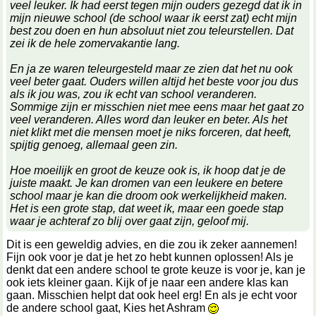
veel leuker. Ik had eerst tegen mijn ouders gezegd dat ik in
mijn nieuwe school (de school waar ik eerst zat) echt mijn
best zou doen en hun absoluut niet zou teleurstellen. Dat
zei ik de hele zomervakantie lang.
En ja ze waren teleurgesteld maar ze zien dat het nu ook
veel beter gaat. Ouders willen altijd het beste voor jou dus
als ik jou was, zou ik echt van school veranderen.
Sommige zijn er misschien niet mee eens maar het gaat zo
veel veranderen. Alles word dan leuker en beter. Als het
niet klikt met die mensen moet je niks forceren, dat heeft,
spijtig genoeg, allemaal geen zin.
Hoe moeilijk en groot de keuze ook is, ik hoop dat je de
juiste maakt. Je kan dromen van een leukere en betere
school maar je kan die droom ook werkelijkheid maken.
Het is een grote stap, dat weet ik, maar een goede stap
waar je achteraf zo blij over gaat zijn, geloof mij.
Dit is een geweldig advies, en die zou ik zeker aannemen!
Fijn ook voor je dat je het zo hebt kunnen oplossen! Als je
denkt dat een andere school te grote keuze is voor je, kan je
ook iets kleiner gaan. Kijk of je naar een andere klas kan
gaan. Misschien helpt dat ook heel erg! En als je echt voor
de andere school gaat, Kies het Ashram