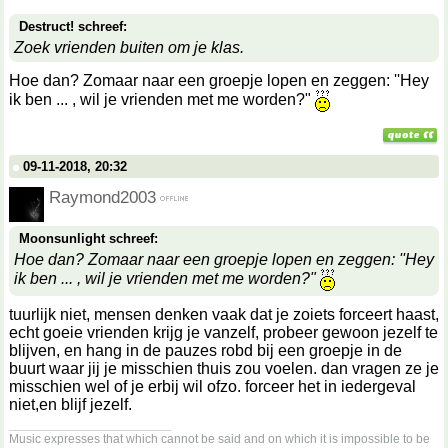
Destruct! schreef:
Zoek vrienden buiten om je klas.
Hoe dan? Zomaar naar een groepje lopen en zeggen: ''Hey
ik ben ... , wil je vrienden met me worden?"
09-11-2018, 20:32
Raymond2003
Moonsunlight schreef:
Hoe dan? Zomaar naar een groepje lopen en zeggen: ''Hey
ik ben ... , wil je vrienden met me worden?"
tuurlijk niet, mensen denken vaak dat je zoiets forceert haast,
echt goeie vrienden krijg je vanzelf, probeer gewoon jezelf te
blijven, en hang in de pauzes robd bij een groepje in de
buurt waar jij je misschien thuis zou voelen. dan vragen ze je
misschien wel of je erbij wil ofzo. forceer het in iedergeval
niet,en blijf jezelf.
__________________
Music expresses that which cannot be said and on which it is impossible to be