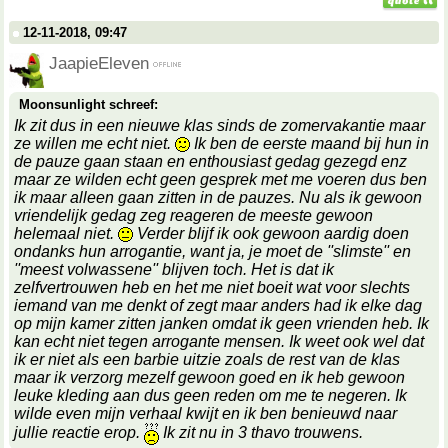
12-11-2018, 09:47
JaapieEleven
Moonsunlight schreef:
Ik zit dus in een nieuwe klas sinds de zomervakantie maar
ze willen me echt niet.
Ik ben de eerste maand bij hun in
de pauze gaan staan en enthousiast gedag gezegd enz
maar ze wilden echt geen gesprek met me voeren dus ben
ik maar alleen gaan zitten in de pauzes. Nu als ik gewoon
vriendelijk gedag zeg reageren de meeste gewoon
helemaal niet.
Verder blijf ik ook gewoon aardig doen
ondanks hun arrogantie, want ja, je moet de ''slimste'' en
''meest volwassene'' blijven toch. Het is dat ik
zelfvertrouwen heb en het me niet boeit wat voor slechts
iemand van me denkt of zegt maar anders had ik elke dag
op mijn kamer zitten janken omdat ik geen vrienden heb. Ik
kan echt niet tegen arrogante mensen. Ik weet ook wel dat
ik er niet als een barbie uitzie zoals de rest van de klas
maar ik verzorg mezelf gewoon goed en ik heb gewoon
leuke kleding aan dus geen reden om me te negeren. Ik
wilde even mijn verhaal kwijt en ik ben benieuwd naar
jullie reactie erop.
Ik zit nu in 3 thavo trouwens.