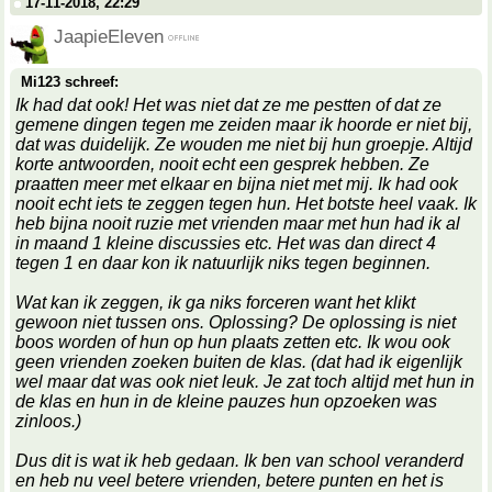
17-11-2018, 22:29
JaapieEleven
Mi123 schreef:
Ik had dat ook! Het was niet dat ze me pestten of dat ze
gemene dingen tegen me zeiden maar ik hoorde er niet bij,
dat was duidelijk. Ze wouden me niet bij hun groepje. Altijd
korte antwoorden, nooit echt een gesprek hebben. Ze
praatten meer met elkaar en bijna niet met mij. Ik had ook
nooit echt iets te zeggen tegen hun. Het botste heel vaak. Ik
heb bijna nooit ruzie met vrienden maar met hun had ik al
in maand 1 kleine discussies etc. Het was dan direct 4
tegen 1 en daar kon ik natuurlijk niks tegen beginnen.
Wat kan ik zeggen, ik ga niks forceren want het klikt
gewoon niet tussen ons. Oplossing? De oplossing is niet
boos worden of hun op hun plaats zetten etc. Ik wou ook
geen vrienden zoeken buiten de klas. (dat had ik eigenlijk
wel maar dat was ook niet leuk. Je zat toch altijd met hun in
de klas en hun in de kleine pauzes hun opzoeken was
zinloos.)
Dus dit is wat ik heb gedaan. Ik ben van school veranderd
en heb nu veel betere vrienden, betere punten en het is