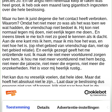
precies zo. En de angst hem helemaal kwijt te raken was
heel groot, ik heb ook een maand lang gigantisch ingezeten
over die hele beslissing.
Maar nu ben ik juist degene die het contact heeft verbroken.
Waarom? Omdat het niet meer zo was als het was toen we
wat hadden, de vriendschap niet bedoel ik. Hij kon niet
normaal tegen mij doen, niet eerlijk tegen me doen.. En
ineens bleek ie me toch niet zo goed te kennen als ik dacht.
Aan de ene kant mis ik hem, maar ik mis hoe het was, en
niet hoe het is. (op nhet gebied van vriendschap dan, niet op
het gebied relatie). En eerlijk gezegd geeft het me
ontzettende rust. Ik maak me niet meer voortdurend zorgen
over hem, ik hou me niet meer voortdurend met hem bezig,
niet meer die jaloezie, niet meer die ergenis, niet meer die
onzekerheden. Het is voor mij heerlijk rustig..
Het kan dus nu vreselijk voelen, dat hele idee. Maar dat
hoeft het absoluut niet te zijn... Laat daar je beslissing dus
gewoon niet van af hangen, kijk niet naar hoe het in de
toekomst eventueel zal gaan. Maar hoe het nu gaat en wat je
daarmee wel en niet wil. Wat de toekomst brengt is het
volgende verhaal weer..
Toestemming
Details
Advertentie-instellingen
Ov