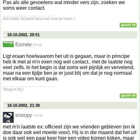
Pas als alle gevoelens wat minder vers zijn, zoeken we
soms weer contact.
__________________
Ach meid, hij komt heus wel over je heen..!
18-10-2002, 20:51
Esmée
Ligt eraan hoe/waarom het uit is gegaan, maar in principe
heb ik met al m'n exen nog wel contact.. met de laatste nog
veel zelfs. In het begin is dat soms wel pijnlijk en vervelend,
maar na een tijdje ben je er juist blij om dat je nog normaal
met elkaar om kunt gaan.
__________________
Terug in NL!
18-10-2002, 21:38
snoopy
met m'n laatste ex: officieel zijn we vrienden gebleven (en ik
doe daar ook wel moeite voor). Hij is in die maand dat het uit
is ook wel een paar keer hier een video komen kijken, maar