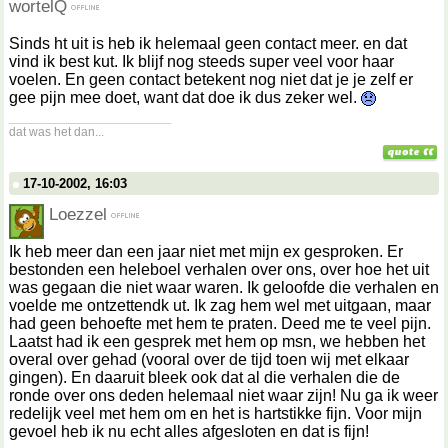
wortelQ
Sinds ht uit is heb ik helemaal geen contact meer. en dat
vind ik best kut. Ik blijf nog steeds super veel voor haar
voelen. En geen contact betekent nog niet dat je je zelf er
gee pijn mee doet, want dat doe ik dus zeker wel.
__________________
dat was het dan...
17-10-2002, 16:03
Loezzel
Ik heb meer dan een jaar niet met mijn ex gesproken. Er
bestonden een heleboel verhalen over ons, over hoe het uit
was gegaan die niet waar waren. Ik geloofde die verhalen en
voelde me ontzettendk ut. Ik zag hem wel met uitgaan, maar
had geen behoefte met hem te praten. Deed me te veel pijn.
Laatst had ik een gesprek met hem op msn, we hebben het
overal over gehad (vooral over de tijd toen wij met elkaar
gingen). En daaruit bleek ook dat al die verhalen die de
ronde over ons deden helemaal niet waar zijn! Nu ga ik weer
redelijk veel met hem om en het is hartstikke fijn. Voor mijn
gevoel heb ik nu echt alles afgesloten en dat is fijn!