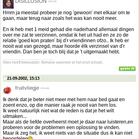
DiSiLLUSiON
Hmm ja meestal probeer je nog 'gewoon' met elkaar om te
gaan, maar terug naar zoals het was kan nooit meer.
En ik heb met 1 meid gehad die naderhand allemaal dingen
over me zat te verzinnen, omdat ik het uit had en ze zo de
relatie 'goed kon praten' bij d'r vriendinnen ofzo.. Ik heb er
nooit wat van gezegd, maar hoorde élk verzinsel van d'r
vriendin. Dan ben je toch blij dat je 't uitgemaakt hebt.
__________________
Alles heeft bewustzijn. Behalve wanneer je het eruit schopt...
21-09-2002, 15:13
fruitvliegje
Ik denk dat je beter niet meer met hem naar bed gaat en
zoent enzo, op die manier raak je nooit van hem los.
Ik weet natuurlijk niet wat de reden is dat je het wilt
uitmaken...
Maar als de liefde overheerst moet je daar naar luisteren,en
proberen voor de problemen een oplossing te vinden.
Maar ik zeg het, ik weet niets van de situatie dus ik kan niet
beoordelen