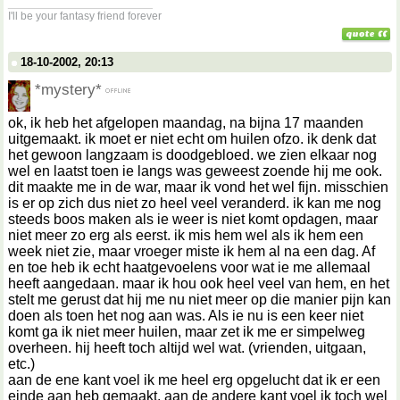
__________________
I'll be your fantasy friend forever
18-10-2002, 20:13
*mystery*
ok, ik heb het afgelopen maandag, na bijna 17 maanden
uitgemaakt. ik moet er niet echt om huilen ofzo. ik denk dat
het gewoon langzaam is doodgebloed. we zien elkaar nog
wel en laatst toen ie langs was geweest zoende hij me ook.
dit maakte me in de war, maar ik vond het wel fijn. misschien
is er op zich dus niet zo heel veel veranderd. ik kan me nog
steeds boos maken als ie weer is niet komt opdagen, maar
niet meer zo erg als eerst. ik mis hem wel als ik hem een
week niet zie, maar vroeger miste ik hem al na een dag. Af
en toe heb ik echt haatgevoelens voor wat ie me allemaal
heeft aangedaan. maar ik hou ook heel veel van hem, en het
stelt me gerust dat hij me nu niet meer op die manier pijn kan
doen als toen het nog aan was. Als ie nu is een keer niet
komt ga ik niet meer huilen, maar zet ik me er simpelweg
overheen. hij heeft toch altijd wel wat. (vrienden, uitgaan,
etc.)
aan de ene kant voel ik me heel erg opgelucht dat ik er een
einde aan heb gemaakt. aan de andere kant voel ik toch wel