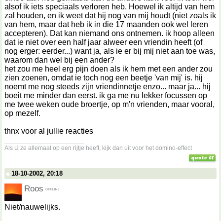
alsof ik iets speciaals verloren heb. Hoewel ik altijd van hem
zal houden, en ik weet dat hij nog van mij houdt (niet zoals ik
van hem, maar dat heb ik in die 17 maanden ook wel leren
accepteren). Dat kan niemand ons ontnemen. ik hoop alleen
dat ie niet over een half jaar alweer een vriendin heeft (of
nog erger: eerder...) want ja, als ie er bij mij niet aan toe was,
waarom dan wel bij een ander?
het zou me heel erg pijn doen als ik hem met een ander zou
zien zoenen, omdat ie toch nog een beetje 'van mij' is. hij
noemt me nog steeds zijn vriendinnetje enzo... maar ja... hij
boeit me minder dan eerst. ik ga me nu lekker focussen op
me twee weken oude broertje, op m'n vrienden, maar vooral,
op mezelf.
thnx voor al jullie reacties
__________________
Als U ze allemaal op een rijtje heeft, kijk dan uit voor het domino-effect
18-10-2002, 20:18
Roos
Niet/nauwelijks.