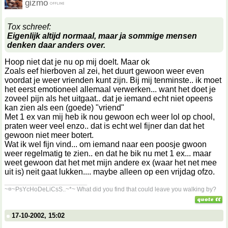
gizmo
Tox schreef:
Eigenlijk altijd normaal, maar ja sommige mensen
denken daar anders over.
Hoop niet dat je nu op mij doelt. Maar ok
Zoals eef hierboven al zei, het duurt gewoon weer even
voordat je weer vrienden kunt zijn. Bij mij tenminste.. ik moet
het eerst emotioneel allemaal verwerken... want het doet je
zoveel pijn als het uitgaat.. dat je iemand echt niet opeens
kan zien als een (goede) "vriend"
Met 1 ex van mij heb ik nou gewoon ech weer lol op chool,
praten weer veel enzo.. dat is echt wel fijner dan dat het
gewoon niet meer botert.
Wat ik wel fijn vind... om iemand naar een poosje gwoon
weer regelmatig te zien.. en dat he bik nu met 1 ex... maar
weet gewoon dat het met mijn andere ex (waar het net mee
uit is) neit gaat lukken.... maybe alleen op een vrijdag ofzo.
__________________
~¤~PsYcHoDeLiCsS..~*~ What did you find that could leave you walking by?
17-10-2002, 15:02