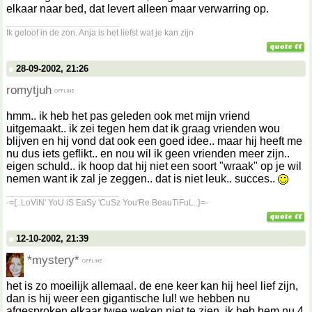
elkaar naar bed, dat levert alleen maar verwarring op.
__________________
Ik geloof in de zon. Anja is het liefst wat je kan zijn
28-09-2002, 21:26
romytjuh
hmm.. ik heb het pas geleden ook met mijn vriend
uitgemaakt.. ik zei tegen hem dat ik graag vrienden wou
blijven en hij vond dat ook een goed idee.. maar hij heeft me
nu dus iets geflikt.. en nou wil ik geen vrienden meer zijn..
eigen schuld.. ik hoop dat hij niet een soort "wraak" op je wil
nemen want ik zal je zeggen.. dat is niet leuk.. succes..
__________________
-={..LoViN' YoU iS EaSy 'CuSz You'Re BeauTiFuL..}=-
12-10-2002, 21:39
*mystery*
het is zo moeilijk allemaal. de ene keer kan hij heel lief zijn,
dan is hij weer een gigantische lul! we hebben nu
afgesproken elkaar twee weken niet te zien. ik heb hem nu 4