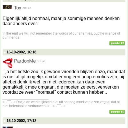
Tox
Eigenlijk altijd normaal, maar ja sommige mensen denken
daar anders over.
__________________
In the end we will not remember the words of our enemies, but the silence of
our friends
16-10-2002, 16:18
PardonMe
Tja het liefste zou ik gewoon vrienden blijven enzo, maar dat
is niet altijd mogelijk omdat er nog een hoop emoties zijn, bij
allebei denk ik wel, en niet iedereen kan daar even
gemakkelijk mee omgaan, die moeten ze eerst verwerken
voordat ze weer ''normaal'' contact kunnen hebben..
__________________
•·.·´¯`·.·• Dat je de werkelijkheid niet uit het oog moet verliezen zegt al dat hij
niet helemaal te vertrouwen is... •·.·´¯`·.·•
16-10-2002, 17:12