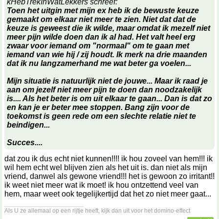
kHebTrekInWatLekkers schreef:
Toen het uitgin met mijn ex heb ik de bewuste keuze
gemaakt om elkaar niet meer te zien. Niet dat dat de
keuze is geweest die ik wilde, maar omdat ik mezelf niet
meer pijn wilde doen dan ik al had. Het valt heel erg
zwaar voor iemand om "normaal" om te gaan met
iemand van wie hij / zij houdt. Ik merk na drie maanden
dat ik nu langzamerhand me wat beter ga voelen...
Mijn situatie is natuurlijk niet de jouwe... Maar ik raad je
aan om jezelf niet meer pijn te doen dan noodzakelijk
is.... Als het beter is om uit elkaar te gaan... Dan is dat zo
en kan je er beter mee stoppen. Bang zijn voor de
toekomst is geen rede om een slechte relatie niet te
beindigen...
Succes....
dat zou ik dus echt niet kunnen!!!! ik hou zoveel van hem!!! ik
wil hem echt wel blijven zien als het uit is. dan niet als mijn
vriend, danwel als gewone vriend!!! het is gewoon zo irritant!!
ik weet niet meer wat ik moet! ik hou ontzettend veel van
hem, maar weet ook tegelijkertijd dat het zo niet meer gaat...
__________________
Als U ze allemaal op een rijtje heeft, kijk dan uit voor het domino-effect