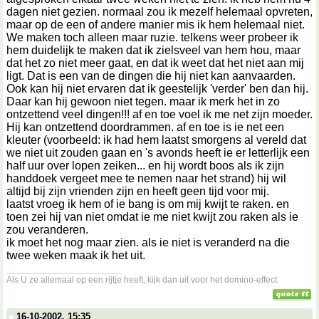
dagen niet gezien. normaal zou ik mezelf helemaal opvreten,
maar op de een of andere manier mis ik hem helemaal niet.
We maken toch alleen maar ruzie. telkens weer probeer ik
hem duidelijk te maken dat ik zielsveel van hem hou, maar
dat het zo niet meer gaat, en dat ik weet dat het niet aan mij
ligt. Dat is een van de dingen die hij niet kan aanvaarden.
Ook kan hij niet ervaren dat ik geestelijk 'verder' ben dan hij.
Daar kan hij gewoon niet tegen. maar ik merk het in zo
ontzettend veel dingen!!! af en toe voel ik me net zijn moeder.
Hij kan ontzettend doordrammen. af en toe is ie net een
kleuter (voorbeeld: ik had hem laatst smorgens al vereld dat
we niet uit zouden gaan en 's avonds heeft ie er letterlijk een
half uur over lopen zeiken... en hij wordt boos als ik zijn
handdoek vergeet mee te nemen naar het strand) hij wil
altijd bij zijn vrienden zijn en heeft geen tijd voor mij.
laatst vroeg ik hem of ie bang is om mij kwijt te raken. en
toen zei hij van niet omdat ie me niet kwijt zou raken als ie
zou veranderen.
ik moet het nog maar zien. als ie niet is veranderd na die
twee weken maak ik het uit.
__________________
Als U ze allemaal op een rijtje heeft, kijk dan uit voor het domino-effect
16-10-2002, 15:35