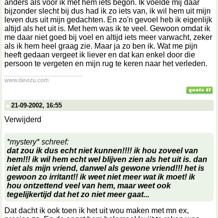
anders als voor ik met hem iets begon. Ik voelde mij daar
bijzonder slecht bij dus had ik zo iets van, ik wil hem uit mijn
leven dus uit mijn gedachten. En zo'n gevoel heb ik eigenlijk
altijd als het uit is. Met hem was ik te veel. Gewoon omdat ik
me daar niet goed bij voel en altijd iets meer varwacht, zeker
als ik hem heel graag zie. Maar ja zo ben ik. Wat me pijn
heeft gedaan vergeet ik liever en dat kan enkel door die
persoon te vergeten en mijn rug te keren naar het verleden.
__________________
www.devizu.com
21-09-2002, 16:55
Verwijderd
*mystery* schreef:
dat zou ik dus echt niet kunnen!!!! ik hou zoveel van
hem!!! ik wil hem echt wel blijven zien als het uit is. dan
niet als mijn vriend, danwel als gewone vriend!!! het is
gewoon zo irritant!! ik weet niet meer wat ik moet! ik
hou ontzettend veel van hem, maar weet ook
tegelijkertijd dat het zo niet meer gaat...
Dat dacht ik ook toen ik het uit wou maken met mn ex,