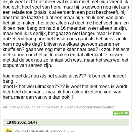
ok, ik weet echt niet meer wat ik aan moet met mijn vriend. ik
hou echt heel veel van hem, maar hij is gewoon nog niet aan
een relatie toe (zoals ik al eerder in een post beschreef). hij
doet me de laatste tijd alleen maar pijn, en ik ben van plan
het uit te maken. het idee alleen al doet me heel veel pijn. en
ik ben heel bang om na die 16 maanden weer alleen te zijn.
maar eerlijk is eerlijk, het gaat zo niet langer. maar ik ben
ontzettend bang hoe het tussen ons gaat als het uit is. zie ik
hem nog elke dag? blijven we elkaar gewoon zoenen en
knuffelen? gaan we nog met elkaar naar bed? ik zou het echt
niet kunnen om het uit te maken en dat allemaal te missen.
niet dat de sex nou zo fantastisch was, maar het was wel het
toppunt van samen zijn.
hoe moet dat nou als het straks uit is??? ik ben echt heeeel
bang...
moet ik het wel uitmaken???? ik weet het niet meer. ik wordt
hier heel depri van... maar ik hou ook ontzettend veel van
hem. meer dan van wie dan ook!!!
__________________
Als U ze allemaal op een rijtje heeft, kijk dan uit voor het domino-effect
19-09-2002, 14:47
kHebTrekInWatLekkers