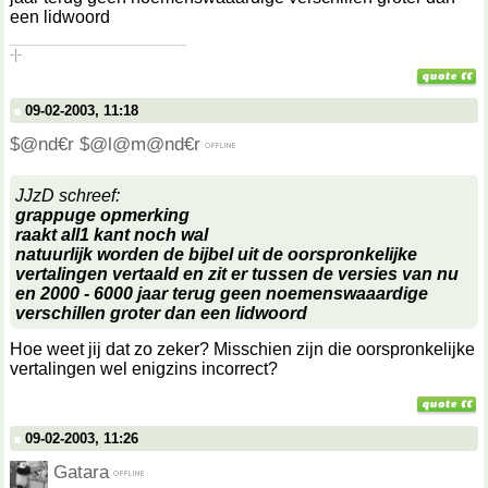
een lidwoord
__________________
-|-
09-02-2003, 11:18
$@nd€r $@l@m@nd€r
JJzD schreef:
grappuge opmerking
raakt all1 kant noch wal
natuurlijk worden de bijbel uit de oorspronkelijke
vertalingen vertaald en zit er tussen de versies van nu
en 2000 - 6000 jaar terug geen noemenswaaardige
verschillen groter dan een lidwoord
Hoe weet jij dat zo zeker? Misschien zijn die oorspronkelijke
vertalingen wel enigzins incorrect?
09-02-2003, 11:26
Gatara