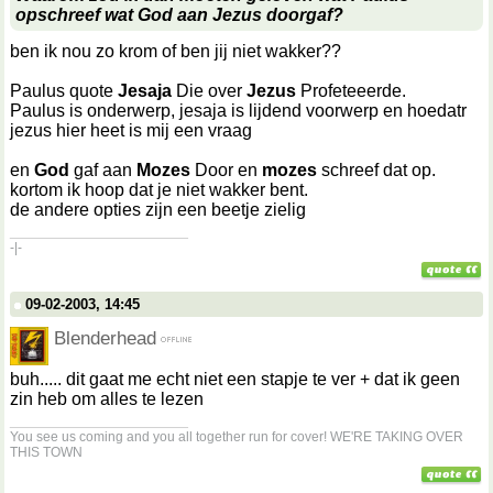
opschreef wat God aan Jezus doorgaf?
ben ik nou zo krom of ben jij niet wakker??
Paulus quote
Jesaja
Die over
Jezus
Profeteeerde.
Paulus is onderwerp, jesaja is lijdend voorwerp en hoedatr
jezus hier heet is mij een vraag
en
God
gaf aan
Mozes
Door en
mozes
schreef dat op.
kortom ik hoop dat je niet wakker bent.
de andere opties zijn een beetje zielig
__________________
-|-
09-02-2003, 14:45
Blenderhead
buh..... dit gaat me echt niet een stapje te ver + dat ik geen
zin heb om alles te lezen
__________________
You see us coming and you all together run for cover! WE'RE TAKING OVER
THIS TOWN