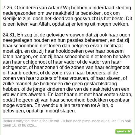
7:26. O kinderen van Adam! Wij hebben u inderdaad kleding
nedergezonden om uw naaktheid te bedekken, ook om
sierlijk te zijn, doch het kleed van godsvrucht is het beste. Dit
is een teken van Allah, opdat zij er lering uit mogen trekken.
24:31. En zeg tot de gelovige vrouwen dat zij ook haar ogen
neergeslagen houden en hun passies beheersen, en dat zij
haar schoonheid niet tonen dan hetgeen ervan zichtbaar
moet zijn, en dat zij haar hoofddoeken over haar boezem
laten hangen, en dat zij haar schoonheid niet tonen behalve
aan haar echtgenoot of haar vader of de vader van haar
echtgenoot, of haar zonen of de zonen van haar echtgenoot,
of haar broeders, of de zonen van haar broeders, of de
zonen van haar zusters of haar vrouwen, of haar slaven, of
zulke mannelijke bedienden die geen geslachtsdrang
hebben, of de jonge kinderen die van de naaktheid van een
vrouw niets afweten. En laat haar niet met haar voeten slaan,
opdat hetgeen zij van haar schoonheid bedekken openbaar
moge worden. En wendt u allen tezamen tot Allah, o
gelovigen, opdat gij moogt slagen.
__________________
Better a witty fool than a foolish wit.../Ik ben noch pimp, noch dude...en uuh ook
geen 16, of 86 ofzo...