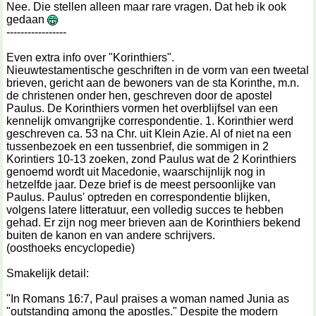
Nee. Die stellen alleen maar rare vragen. Dat heb ik ook
gedaan
-----------------
Even extra info over "Korinthiers".
Nieuwtestamentische geschriften in de vorm van een tweetal
brieven, gericht aan de bewoners van de sta Korinthe, m.n.
de christenen onder hen, geschreven door de apostel
Paulus. De Korinthiers vormen het overblijfsel van een
kennelijk omvangrijke correspondentie. 1. Korinthier werd
geschreven ca. 53 na Chr. uit Klein Azie. Al of niet na een
tussenbezoek en een tussenbrief, die sommigen in 2
Korintiers 10-13 zoeken, zond Paulus wat de 2 Korinthiers
genoemd wordt uit Macedonie, waarschijnlijk nog in
hetzelfde jaar. Deze brief is de meest persoonlijke van
Paulus. Paulus' optreden en correspondentie blijken,
volgens latere litteratuur, een volledig succes te hebben
gehad. Er zijn nog meer brieven aan de Korinthiers bekend
buiten de kanon en van andere schrijvers.
(oosthoeks encyclopedie)
Smakelijk detail:
"In Romans 16:7, Paul praises a woman named Junia as
"outstanding among the apostles." Despite the modern