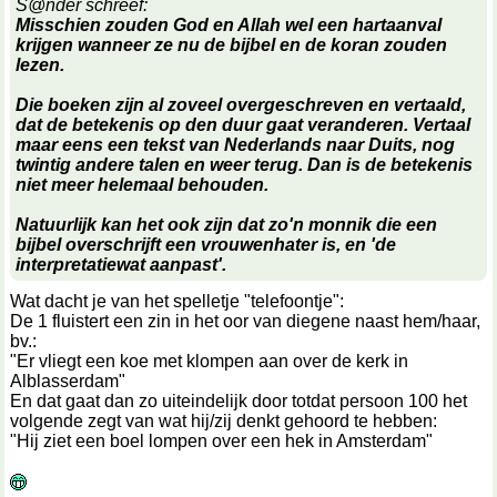
S@nder schreef:
Misschien zouden God en Allah wel een hartaanval
krijgen wanneer ze nu de bijbel en de koran zouden
lezen.
Die boeken zijn al zoveel overgeschreven en vertaald,
dat de betekenis op den duur gaat veranderen. Vertaal
maar eens een tekst van Nederlands naar Duits, nog
twintig andere talen en weer terug. Dan is de betekenis
niet meer helemaal behouden.
Natuurlijk kan het ook zijn dat zo'n monnik die een
bijbel overschrijft een vrouwenhater is, en 'de
interpretatiewat aanpast'.
Wat dacht je van het spelletje "telefoontje":
De 1 fluistert een zin in het oor van diegene naast hem/haar,
bv.:
"Er vliegt een koe met klompen aan over de kerk in
Alblasserdam"
En dat gaat dan zo uiteindelijk door totdat persoon 100 het
volgende zegt van wat hij/zij denkt gehoord te hebben:
"Hij ziet een boel lompen over een hek in Amsterdam"