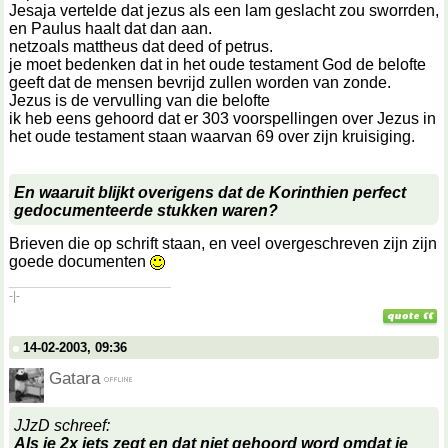
Jesaja vertelde dat jezus als een lam geslacht zou sworrden,
en Paulus haalt dat dan aan.
netzoals mattheus dat deed of petrus.
je moet bedenken dat in het oude testament God de belofte
geeft dat de mensen bevrijd zullen worden van zonde.
Jezus is de vervulling van die belofte
ik heb eens gehoord dat er 303 voorspellingen over Jezus in
het oude testament staan waarvan 69 over zijn kruisiging.
En waaruit blijkt overigens dat de Korinthien perfect
gedocumenteerde stukken waren?
Brieven die op schrift staan, en veel overgeschreven zijn zijn
goede documenten
__________________
-|-
14-02-2003, 09:36
Gatara
JJzD schreef:
Als je 2x iets zegt en dat niet gehoord word omdat je