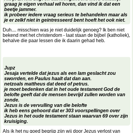
graag je eigen verhaal wil horen, dan vind ik dat een
beetje jammer.
ik probeer iedere vraag serieus te behandelen maar als
je er zelkf niet in geintresseerd bent hoeft het ook niet.
Duh.... misschien was je niet duidelijk genoeg? Ik ben niet
bekend met het christendom - laat staan de bijbel (katholiek),
behalve die paar lessen die ik daarin gehad heb.
Jupz
Jesaja vertelde dat jezus als een lam geslacht zou
sworrden, en Paulus haalt dat dan aan.
netzoals mattheus dat deed of petrus.
je moet bedenken dat in het oude testament God de
belofte geeft dat de mensen bevrijd zullen worden van
zonde.
Jezus is de vervulling van die belofte
ik heb eens gehoord dat er 303 voorspellingen over
Jezus in het oude testament staan waarvan 69 over zijn
kruisiging.
Als ik het nu goed begrijp zijn wij door Jezus verlost van