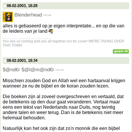
08-02-2003, 18:28
Blenderhead
alles is gebaseerd op je eigen interpretatie... en op die van
de leiders van je land
__________________
You see us coming and you all together run for cover! WE'RE TAKING OVER
THIS TOWN
08-02-2003, 18:34
$@nd€r $@l@m@nd€r
Misschien zouden God en Allah wel een hartaanval krijgen
wanneer ze nu de bijbel en de koran zouden lezen.
Die boeken zijn al zoveel overgeschreven en vertaald, dat
de betekenis op den duur gaat veranderen. Vertaal maar
eens een tekst van Nederlands naar Duits, nog twintig
andere talen en weer terug. Dan is de betekenis niet meer
helemaal behouden.
Natuurlijk kan het ook zijn dat zo'n monnik die een bijbel