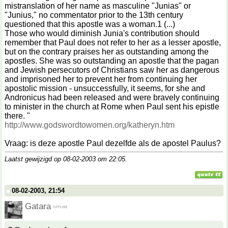
mistranslation of her name as masculine "Junias" or
"Junius," no commentator prior to the 13th century
questioned that this apostle was a woman.1 (...)
Those who would diminish Junia's contribution should
remember that Paul does not refer to her as a lesser apostle,
but on the contrary praises her as outstanding among the
apostles. She was so outstanding an apostle that the pagan
and Jewish persecutors of Christians saw her as dangerous
and imprisoned her to prevent her from continuing her
apostolic mission - unsuccessfully, it seems, for she and
Andronicus had been released and were bravely continuing
to minister in the church at Rome when Paul sent his epistle
there. "
http://www.godswordtowomen.org/katheryn.htm
Vraag: is deze apostle Paul dezelfde als de apostel Paulus?
Laatst gewijzigd op 08-02-2003 om
22:05
.
08-02-2003, 21:54
Gatara