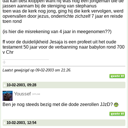
dat kan best kloppen want hij was nog een jongeman die de
jassen aannam bij de steniging van stephanus
toen was de kerk nog jong, ging hij die kerk vervolgen, werd
opvervallen door jezus, onderrichte zichzelf 7 jaar en reisde
toen rond
(is hier die misrekening van 4 jaar in meegenomen??)
ff voor de duidelijkheid Jesaja is een profeet uit het oude
testament 50 jaar voor de verbanning naar babylon rond 700
v Chr
__________________
-|-
Laatst gewijzigd op 09-02-2003 om
21:26
.
10-02-2003, 09:28
Youssef
Ben je nog steeds bezig met die dode zeerollen JJzD?
10-02-2003, 12:54