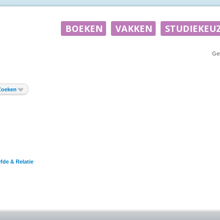
Ge
Zoeken
efde & Relatie