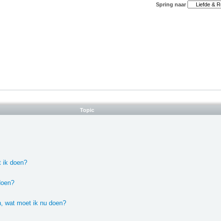
Spring naar
Topic
t ik doen?
doen?
en, wat moet ik nu doen?