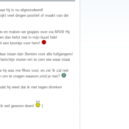
aar hij is nu afgestudeerd!
ijkt veel dingen positief of maakt van die
 we en maken we grapjes over via MSN! Hij
n dan liefst niet in mijn buurt heb!
 wel een boontje voor hem!
daar staan dan 3tenten voor alle fuifgangers!
erichtje sturen om te zien wie waar staat
 hij was me ffkes voor, en zei 'ik zal niet
kken om te vragen waarom,vind je niet?
dat hij weet dat ik niet tegen dronken
an ik wel gewoon doen!
)