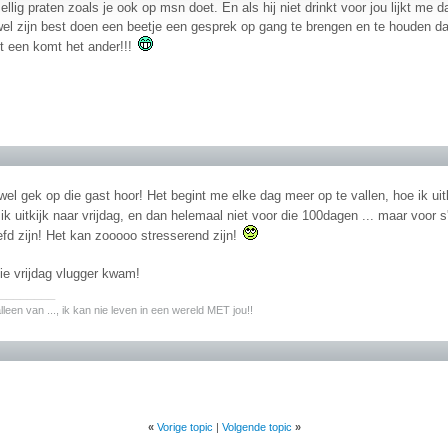
lig praten zoals je ook op msn doet. En als hij niet drinkt voor jou lijkt me 
wel zijn best doen een beetje een gesprek op gang te brengen en te houden da
t een komt het ander!!!
wel gek op die gast hoor! Het begint me elke dag meer op te vallen, hoe ik ui
ik uitkijk naar vrijdag, en dan helemaal niet voor die 100dagen ... maar voor 
iefd zijn! Het kan zooooo stresserend zijn!
ie vrijdag vlugger kwam!
________
alleen van ..., ik kan nie leven in een wereld MET jou!!
«
Vorige topic
|
Volgende topic
»