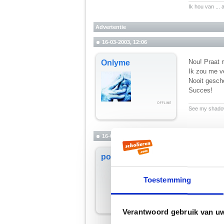
Ik hou van ... 
Advertentie
16-03-2003, 12:06
Nou! Praat m
Onlyme
Ik zou me v
Nooit gescho
Succes!
__________
See my shadow
16-03-2003, 12:22
Nuchter zijn
poesiefox
een teken a
__________
Toestemming
Pfff. Boeie.
Verantwoord gebruik van u