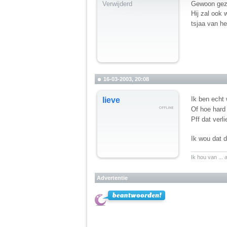
Verwijderd
Gewoon gezel
Hij zal ook 
tsjaa van he
16-03-2003, 20:08
Ik ben echt 
lieve
Of hoe hard 
Pff dat verl
Ik wou dat d
__________
Ik hou van ... 
Advertentie