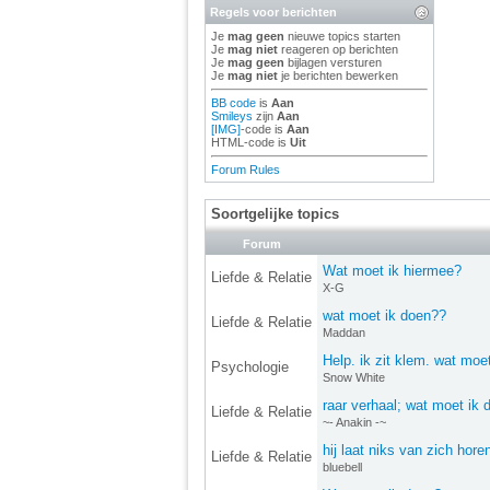
Regels voor berichten
Je
mag geen
nieuwe topics starten
Je
mag niet
reageren op berichten
Je
mag geen
bijlagen versturen
Je
mag niet
je berichten bewerken
BB code
is
Aan
Smileys
zijn
Aan
[IMG]
-code is
Aan
HTML-code is
Uit
Forum Rules
Soortgelijke topics
Forum
Wat moet ik hiermee?
Liefde & Relatie
X-G
wat moet ik doen??
Liefde & Relatie
Maddan
Help. ik zit klem. wat moe
Psychologie
Snow White
raar verhaal; wat moet ik 
Liefde & Relatie
~- Anakin -~
hij laat niks van zich hor
Liefde & Relatie
bluebell