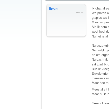
Ik chat al e
lieve
We praten al
grapjes als i
Maar wij pra
Als ik hem 
weet heel du
Nu het is al
Nu deze vrij
Natuurlijk 
en om ergen
Nu dacht ik 
zat zijn! Ik
Dus ik vroeg
Enkele vrien
mensen kan! 
Maar hoe moe
Meestal zit 
Maar nu is h
Greetz Liev
__________