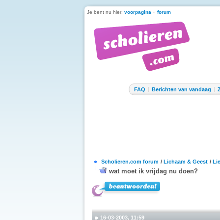
Je bent nu hier:
voorpagina
»
forum
FAQ
Berichten van vandaag
Scholieren.com forum
/
Lichaam & Geest
/
Li
wat moet ik vrijdag nu doen?
16-03-2003, 11:59