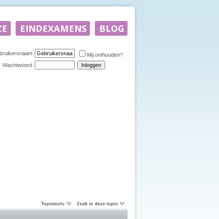
bruikersnaam
Mij onthouden?
Wachtwoord
Topictools
Zoek in deze topic