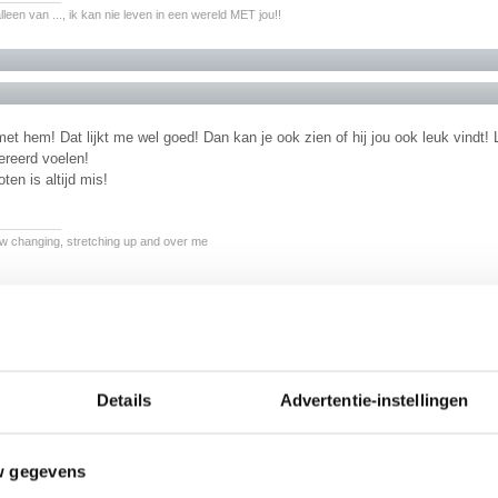
alleen van ..., ik kan nie leven in een wereld MET jou!!
et hem! Dat lijkt me wel goed! Dan kan je ook zien of hij jou ook leuk vindt! L
ereerd voelen!
ten is altijd mis!
________
 changing, stretching up and over me
 ze meestal leuker dan zat, dus het lijkt mij een succes verzekerd avondje. En d
an de wand.
________
Details
Advertentie-instellingen
w gegevens