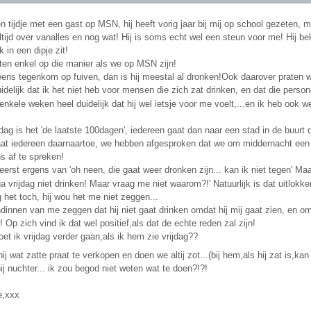
en tijdje met een gast op MSN, hij heeft vorig jaar bij mij op school gezeten, m
tijd over vanalles en nog wat! Hij is soms echt wel een steun voor me! Hij bek
k in een dipje zit!
ten enkel op die manier als we op MSN zijn!
eens tegenkom op fuiven, dan is hij meestal al dronken!Ook daarover praten
idelijk dat ik het niet heb voor mensen die zich zat drinken, en dat die persone
 enkele weken heel duidelijk dat hij wel ietsje voor me voelt,...en ik heb ook
dag is het 'de laatste 100dagen', iedereen gaat dan naar een stad in de buurt 
gaat iedereen daarnaartoe, we hebben afgesproken dat we om middernacht een b
s af te spreken!
eerst ergens van 'oh neen, die gaat weer dronken zijn... kan ik niet tegen' Maar
 ga vrijdag niet drinken! Maar vraag me niet waarom?!' Natuurlijk is dat uitlo
 het toch, hij wou het me niet zeggen...
dinnen van me zeggen dat hij niet gaat drinken omdat hij mij gaat zien, en om
Op zich vind ik dat wel positief,als dat de echte reden zal zijn!
t ik vrijdag verder gaan,als ik hem zie vrijdag??
hij wat zatte praat te verkopen en doen we altij zot...(bij hem,als hij zat is,k
ij nuchter... ik zou begod niet weten wat te doen?!?!
e,xxx
________