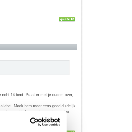
e echt 14 bent. Praat er met je ouders over,
iet allebei. Maak hem maar eens goed duidelijk
maar dan weet je tenminste waar je aan toe