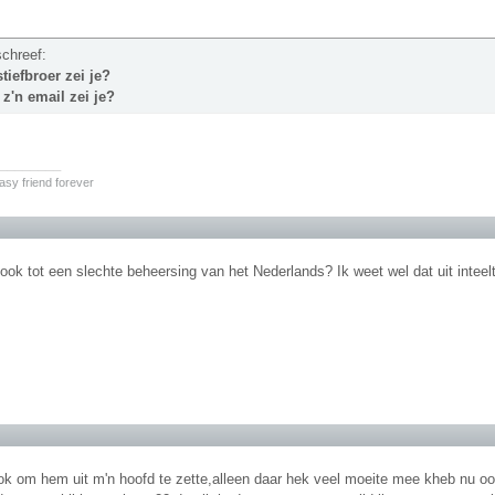
schreef:
 stiefbroer zei je?
t z'n email zei je?
________
ntasy friend forever
 ook tot een slechte beheersing van het Nederlands? Ik weet wel dat uit intee
ook om hem uit m'n hoofd te zette,alleen daar hek veel moeite mee kheb nu o