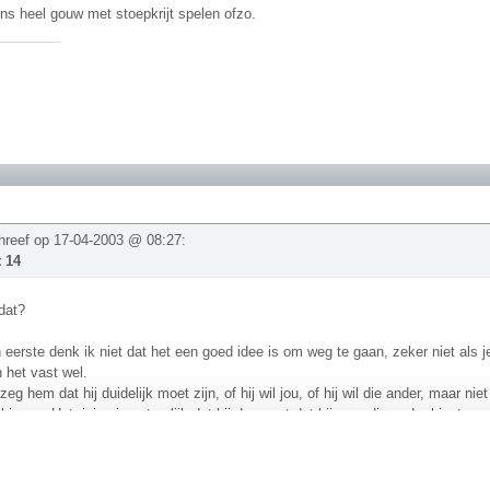
ens heel gouw met stoepkrijt spelen ofzo.
________
hreef op 17-04-2003 @ 08:27:
t 14
 dat?
n eerste denk ik niet dat het een goed idee is om weg te gaan, zeker niet als j
n het vast wel.
zeg hem dat hij duidelijk moet zijn, of hij wil jou, of hij wil die ander, maar n
 kiezen. Het risico is natuurlijk dat hij dan zegt dat hij voor die ander kiest, 
________
t van ons omdat we waardevol zijn, wij zijn waardevol omdat God van ons houdt!"