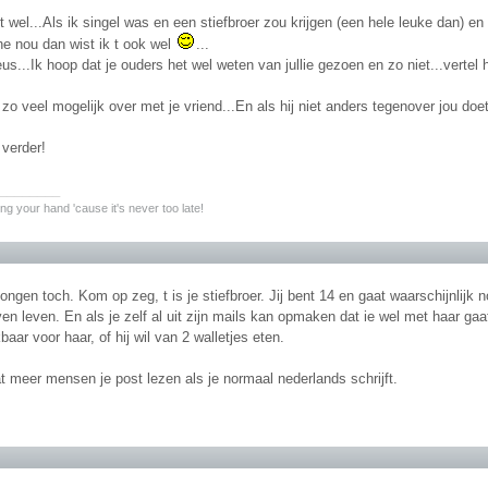
et wel...Als ik singel was en een stiefbroer zou krijgen (een hele leuke dan) 
he nou dan wist ik t ook wel
...
eus...Ik hoop dat je ouders het wel weten van jullie gezoen en zo niet...vertel he
 zo veel mogelijk over met je vriend...En als hij niet anders tegenover jou doet l
 verder!
________
ding your hand 'cause it's never too late!
jongen toch. Kom op zeg, t is je stiefbroer. Jij bent 14 en gaat waarschijnlijk
even leven. En als je zelf al uit zijn mails kan opmaken dat ie wel met haar 
jkbaar voor haar, of hij wil van 2 walletjes eten.
t meer mensen je post lezen als je normaal nederlands schrijft.