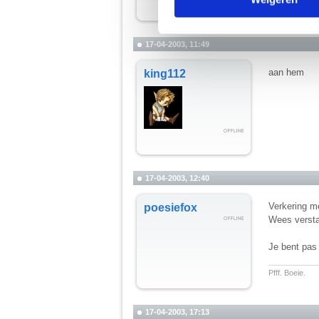
they really go
verstrekt of die ze hebben v
17-04-2003, 11:49
We werken samen met
67 d
aan hem
king112
17-04-2003, 12:40
Verkering me
poesiefox
Wees versta
Je bent pas 1
__________
Pfff. Boeie.
17-04-2003, 17:13