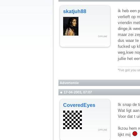
ik heb een 
skatjuh88
verlieft op 
vriendin me
dinge,ik wee
maar zei zeg
dus waar te 
fucked up kl
weg,kwe nog
jullie het e
__________
*i've got you u
Advertentie
17-04-2003, 07:07
Ik snap de t
CoveredEyes
Wat ligt aan
Voor dat t u
Ikzou hem re
lijkt mij