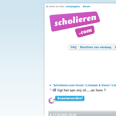
Je bent nu hier:
voorpagina
»
forum
FAQ
Berichten van vandaag
Scholieren.com forum
/
Lichaam & Geest
/
Li
ligt het aan mij of.....an hem ?
17-04-2003, 05:28