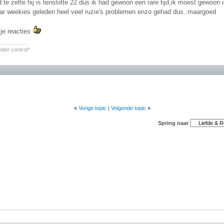
d te zette hij is tenslotte 22 dus ik had gewoon een rare tijd,ik moest gewo
ar weekies geleden heel veel ruzie's problemen enzo gehad dus..maargoed
je reacties
________
nder control*
«
Vorige topic
|
Volgende topic
»
Spring naar