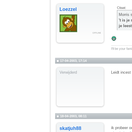
Citaat:
Loezzel
Morris 
't is je
je lees
__________
I'll be your fa
17-04-2003, 17:14
Verwijderd
Leidt incest
18-04-2003, 08:11
ik probeer 
skatjuh88