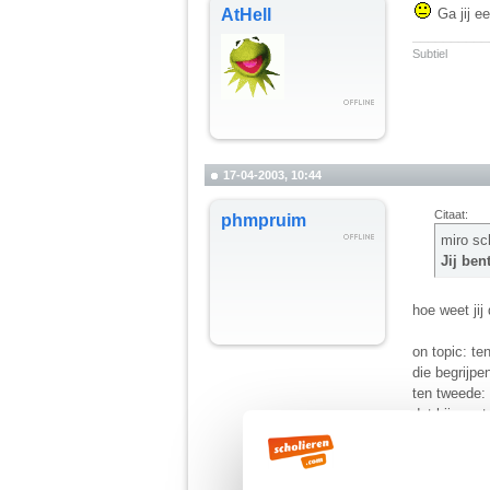
AtHell
Ga jij e
__________
Subtiel
17-04-2003, 10:44
Citaat:
phmpruim
miro sc
Jij ben
hoe weet jij
on topic: te
die begrijpe
ten tweede: 
dat hij moet
bent.
__________
"God houdt nie