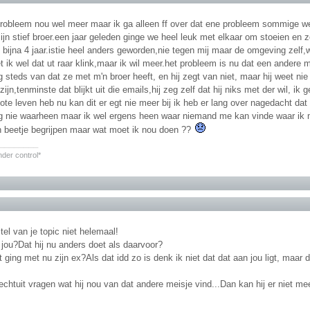
probleem nou wel meer maar ik ga alleen ff over dat ene probleem sommige we
mijn stief broer.een jaar geleden ginge we heel leuk met elkaar om stoeien en zo
t bijna 4 jaar.istie heel anders geworden,nie tegen mij maar de omgeving zel
t ik wel dat ut raar klink,maar ik wil meer.het probleem is nu dat een andere
 steds van dat ze met m'n broer heeft, en hij zegt van niet, maar hij weet nie 
zijn,tenminste dat blijkt uit die emails,hij zeg zelf dat hij niks met der wil, ik
ote leven heb nu kan dit er egt nie meer bij ik heb er lang over nagedacht d
 nie waarheen maar ik wel ergens heen waar niemand me kan vinde waar ik m
en beetje begrijpen maar wat moet ik nou doen ??
________
nder control*
itel van je topic niet helemaal!
 jou?Dat hij nu anders doet als daarvoor?
it ging met nu zijn ex?Als dat idd zo is denk ik niet dat dat aan jou ligt, maar d
chtuit vragen wat hij nou van dat andere meisje vind...Dan kan hij er niet me