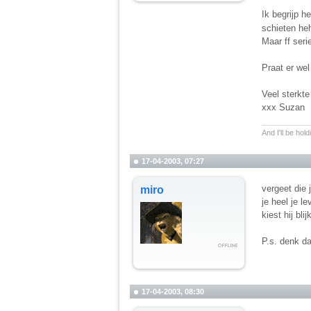
Ik begrijp h
schieten he
Maar ff seri
Praat er wel
Veel sterkte
xxx Suzan
__________
And I'll be hol
17-04-2003, 07:27
vergeet die 
miro
je heel je l
kiest hij bli
P.s. denk da
17-04-2003, 08:30