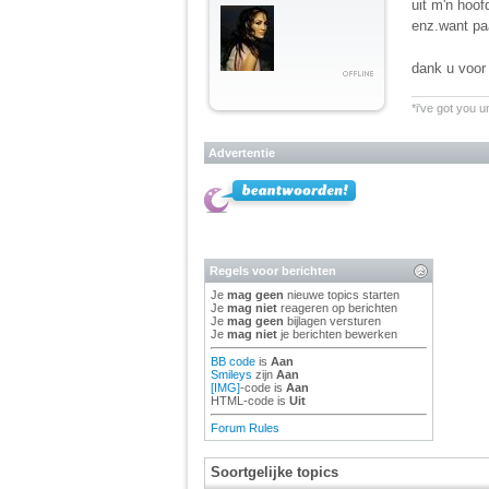
uit m'n hoof
enz.want pa
dank u voor 
__________
*i've got you u
Advertentie
Regels voor berichten
Je
mag geen
nieuwe topics starten
Je
mag niet
reageren op berichten
Je
mag geen
bijlagen versturen
Je
mag niet
je berichten bewerken
BB code
is
Aan
Smileys
zijn
Aan
[IMG]
-code is
Aan
HTML-code is
Uit
Forum Rules
Soortgelijke topics