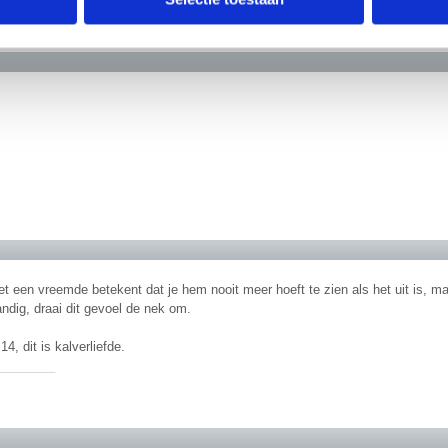
t us by the nezmins
erzameld op basis van jouw gebruik van hun services.
erden
die uw gegevens kunnen ontvangen en verwerken.
t een vreemde betekent dat je hem nooit meer hoeft te zien als het uit is, maar
ndig, draai dit gevoel de nek om.
4, dit is kalverliefde.
________