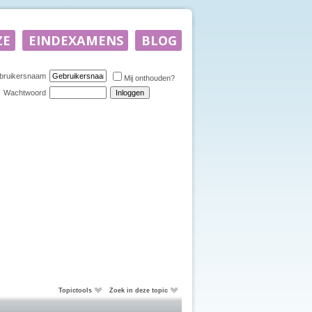
bruikersnaam
Mij onthouden?
Wachtwoord
Topictools
Zoek in deze topic