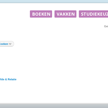
Ge
Zoeken
efde & Relatie