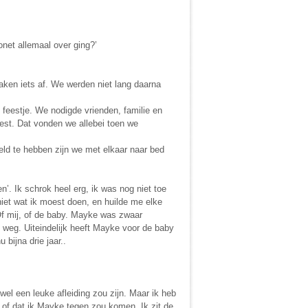
net allemaal over ging?’
aken iets af. We werden niet lang daarna
 feestje. We nodigde vrienden, familie en
est. Dat vonden we allebei toen we
eld te hebben zijn we met elkaar naar bed
n’. Ik schrok heel erg, ik was nog niet toe
niet wat ik moest doen, en huilde me elke
Of mij, of de baby. Mayke was zwaar
e weg. Uiteindelijk heeft Mayke voor de baby
bijna drie jaar..
wel een leuke afleiding zou zijn. Maar ik heb
 of dat ik Mayke tegen zou komen. Ik zit de