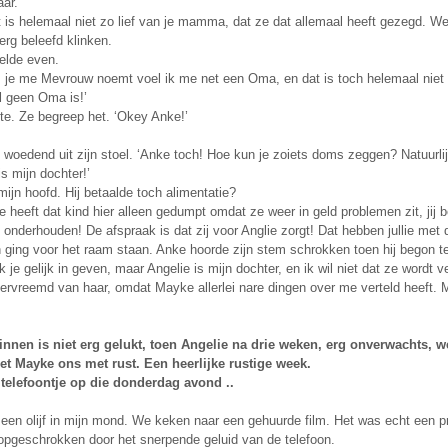
aar.
at is helemaal niet zo lief van je mamma, dat ze dat allemaal heeft gezegd.
 erg beleefd klinken.
felde even.
ls je me Mevrouw noemt voel ik me net een Oma, en dat is toch helemaal ni
l geen Oma is!’
te. Ze begreep het. ‘Okey Anke!’
woedend uit zijn stoel. ‘Anke toch! Hoe kun je zoiets doms zeggen? Natuurli
is mijn dochter!’
ijn hoofd. Hij betaalde toch alimentatie?
 heeft dat kind hier alleen gedumpt omdat ze weer in geld problemen zit, jij be
nderhouden! De afspraak is dat zij voor Anglie zorgt! Dat hebben jullie met 
 ging voor het raam staan. Anke hoorde zijn stem schrokken toen hij begon te
k je gelijk in geven, maar Angelie is mijn dochter, en ik wil niet dat ze wordt v
ervreemd van haar, omdat Mayke allerlei nare dingen over me verteld heeft. M
innen is niet erg gelukt, toen Angelie na drie weken, erg onverwachts,
et Mayke ons met rust. Een heerlijke rustige week.
 telefoontje op die donderdag avond ..
een olijf in mijn mond. We keken naar een gehuurde film. Het was echt een pr
pgeschrokken door het snerpende geluid van de telefoon.