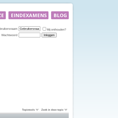
bruikersnaam
Mij onthouden?
Wachtwoord
Topictools
Zoek in deze topic