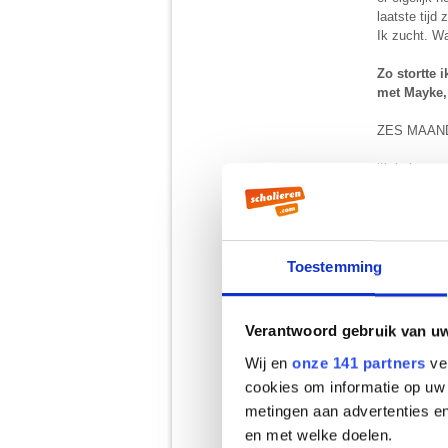
laatste tijd
Ik zucht. Wa
Zo stortte 
met Mayke, 
ZES MAAN
‘Ik heb er g
aan de deur 
en ik waarsc
genoeg van!
altijd staat
Joey legde 
Toestemming
had gewoon 
smeekte weet
de pas kwa
Verantwoord gebruik van u
‘Lieve Anke,
Angelie dan 
Wij en
onze 141 partners
ver
bent bijna 1
cookies om informatie op uw 
Ik kon het n
metingen aan advertenties en
het moment e
en met welke doelen.
Joey keek me