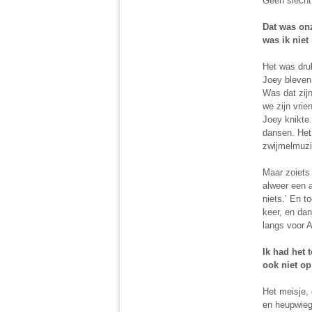
Geen slecht
Dat was onz
was ik niet
Het was druk
Joey bleven 
Was dat zij
we zijn vrie
Joey knikte.
dansen. Het 
zwijmelmuzi
Maar zoiets 
alweer een a
niets.’ En to
keer, en dan
langs voor A
Ik had het 
ook niet op
Het meisje,
en heupwiegd