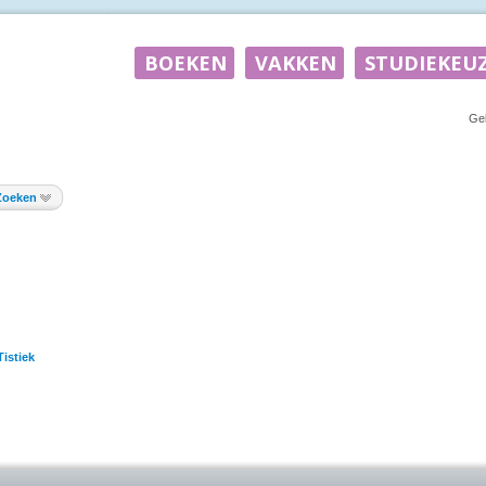
Ge
Zoeken
istiek