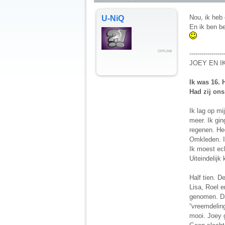
Nou, ik heb e
U-NiQ
En ik ben be
-----------------
JOEY EN I
Ik was 16. 
Had zij ons
Ik lag op mi
meer. Ik gin
regenen. Hee
Omkleden. I
Ik moest ech
Uiteindelijk
Half tien. D
Lisa, Roel e
genomen. Da
“vreemdeling
mooi. Joey 