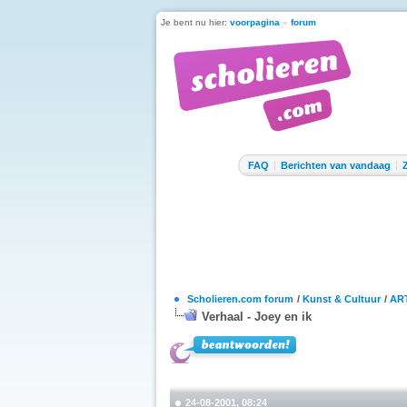
Je bent nu hier:
voorpagina
»
forum
FAQ
Berichten van vandaag
Scholieren.com forum
/
Kunst & Cultuur
/
ART
Verhaal - Joey en ik
24-08-2001, 08:24