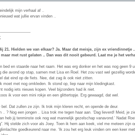
indelijk mijn verhaal af ..
nieuwd wat jullie ervan vinden ..
--------------------------
K
Hij 21. Hielden we van elkaar? Ja. Maar dat meisje, zijn ex vriendinnetje .
 maar met rust gelaten .. Dan was dit nooit gebeurd. Laat me je het verhaa
jn bed en staarde naar het raam. Het was erg donker en het was nog geen 9 uur,
g die avond op stap, samen met Lisa en Roel. Het zou vast wel gezellig worde
l dat eind op de fiets. Nee, dat zag ik ook niet zitten.
k moet met nog omkleden. Ik stond op, liep naar mijn kledingkast.
t nodig iets nieuws kopen. Veel bijzonders had ik niet.
 koos ik voor een mini rokje en een glittertopje. Erg gewaagd, dat wel.
e bel. Dat zullen ze zijn. Ik trok mijn kleren recht, en opende de deur.
n .. ? Nog een jongen .. Lisa trok me tegen haar aan. ‘Dag lieverd! Meid, je zi
n heb jij tenminste ook nog wat mannelijk gezelschap vanavond.’ Nadat Roel
”. Hij stelde zich voor als Joey. Toen ik hem aan keek, viel me meteen zijn 
glimlachte goedkeurend naar me. ‘Ik zou het erg leuk vinden om een keer met 