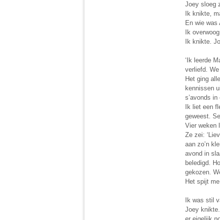
Joey sloeg 
Ik knikte, 
En wie was 
Ik overwoog 
Ik knikte. J
‘Ik leerde 
verliefd. We
Het ging all
kennissen u
s’avonds in 
Ik liet een
geweest. Se
Vier weken 
Ze zei: ‘Lie
aan zo’n kle
avond in sl
beledigd. Ho
gekozen. We 
Het spijt me
Ik was stil 
Joey knikte.
er eigelijk 