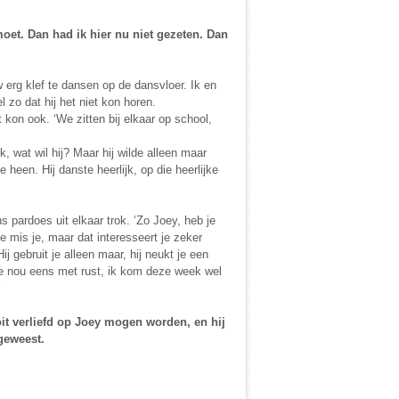
et. Dan had ik hier nu niet gezeten. Dan
 erg klef te dansen op de dansvloer. Ik en
 zo dat hij het niet kon horen.
on ook. ‘We zitten bij elkaar op school,
, wat wil hij? Maar hij wilde alleen maar
heen. Hij danste heerlijk, op die heerlijke
 pardoes uit elkaar trok. ‘Zo Joey, heb je
e mis je, maar dat interesseert je zeker
ij gebruit je alleen maar, hij neukt je een
 me nou eens met rust, ik kom deze week wel
’
it verliefd op Joey mogen worden, en hij
geweest.