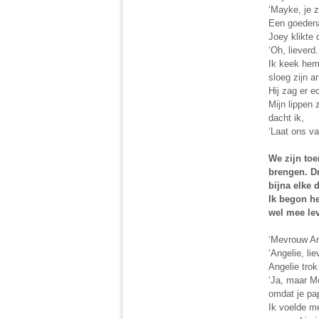
‘Mayke, je z
Een goeden
Joey klikte 
‘Oh, liever
Ik keek hem 
sloeg zijn 
Hij zag er e
Mijn lippen
dacht ik,
‘Laat ons v
We zijn to
brengen. Dr
bijna elke 
Ik begon he
wel mee lev
‘Mevrouw An
‘Angelie, l
Angelie trok
‘Ja, maar M
omdat je pap
Ik voelde m