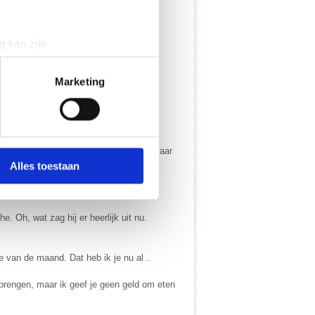
st toen al dat ik het zelf op moest
g kan zijn
 zo dom, naïef. Ik was nog een klein
erprinting)
t
detailgedeelte
in. U kunt uw
Marketing
ze belde.
 media te bieden en om ons
onze partners voor social
een verstand van die zaken, dus geef nu maar
nformatie die je aan ze hebt
Alles toestaan
 Oh, wat zag hij er heerlijk uit nu.
 van de maand. Dat heb ik je nu al ..
j brengen, maar ik geef je geen geld om eten