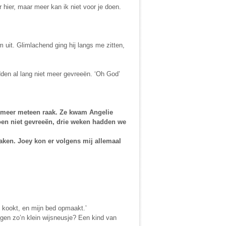
 hier, maar meer kan ik niet voor je doen.
uit. Glimlachend ging hij langs me zitten,
den al lang niet meer gevreeën. ‘Oh God’
t meer meteen raak. Ze kwam Angelie
toen niet gevreeën, drie weken hadden we
maken. Joey kon er volgens mij allemaal
n kookt, en mijn bed opmaakt.’
gen zo’n klein wijsneusje? Een kind van