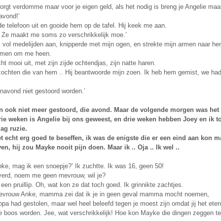
orgt verdomme maar voor je eigen geld, als het nodig is breng je Angelie maar
avond!’
de telefoon uit en gooide hem op de tafel. Hij keek me aan.
d. Ze maakt me soms zo verschrikkelijk moe.’
vol medelijden aan, knipperde met mijn ogen, en strekte mijn armen naar hem 
armen om me heen.
cht mooi uit, met zijn zijde ochtendjas, zijn natte haren.
 zochten die van hem .. Hij beantwoorde mijn zoen. Ik heb hem gemist, we had
anavond niet gestoord worden.’
en ook niet meer gestoord, die avond. Maar de volgende morgen was he
ie weken is Angelie bij ons geweest, en drie weken hebben Joey en ik 
dag ruzie.
t echt erg goed te beseffen, ik was de enigste die er een eind aan kon 
en, hij zou Mayke nooit pijn doen. Maar ik .. Oja .. Ik wel ..
ke, mag ik een snoepje?’ Ik zuchtte. Ik was 16, geen 50!
ieverd, noem me geen mevrouw, wil je?
 een pruillip. Oh, wat kon ze dat toch goed. Ik grinnikte zachtjes.
evrouw Anke, mamma zei dat ik je in geen geval mamma mocht noemen,
pa had gestolen, maar wel heel beleefd tegen je moest zijn omdat jij het ete
e boos worden. Jee, wat verschrikkelijk! Hoe kon Mayke die dingen zeggen te