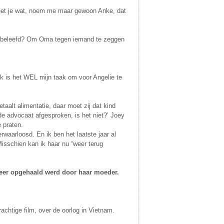
 Weet je wat, noem me maar gewoon Anke, dat
et beleefd? Om Oma tegen iemand te zeggen
jk is het WEL mijn taak om voor Angelie te
taalt alimentatie, daar moet zij dat kind
de advocaat afgesproken, is het niet?’ Joey
 praten.
erwaarloosd. En ik ben het laatste jaar al
isschien kan ik haar nu “weer terug
 weer opgehaald werd door haar moeder.
achtige film, over de oorlog in Vietnam.