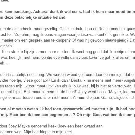
 idee.
e kennismaking. Achteraf denk ik wel eens, had ik hem maar nooit ontmo
 in deze belachelijke situatie beland.
 in de discotheek, maar gezellig. Gezellig druk. Lisa en Roel stonden al gauw
achter. ‘Zo, uhm, mag ik eens vragen waar je Lisa van kent?’ Ik grinnikte. Wel
n manier om een gesprek aan te knopen? Of was hij gewoon nieuwsgierig? Dat k
ndinnen’.
 Toen strekte hij zijn armen naar me toe. Ik weet nog goed dat ik beetje schrok
was heerlijk, met hem, op die overvolle dansvloer. Even vergat ik alles om me 
ek ..
duurt natuurlijk nooit lang. We werden wreed gestoord door een meisje, dat ons
nder hoertje, vieze goorlap!? En ik dan? Besta ik nu ineens niet meer? Angeli
en tegen mij: ‘Ik zou maar uitkijken als ik jouw was, hij is niet te vertrouwen! H
 dumpt hij je. Blijf maar bij hem uit de buurt!’ Joey werd boos. ‘Mayke, laat
ngelie, maar tussen ons is er niet meer .. Al ruim die jaar. Ga nu, alsjeblief ..!
toen al moeten weten. Ik had toen gewaarschuwd moeten zijn. Ik had noo
 mij. Maar ben ik toen aan begonnen .. ? Oh mijn God, wat ben ik stom 
 door Joey Mayke genoemd keek Joey een keer kwaad aan
e toen weg. Mijn hart klopte in mijn keel.