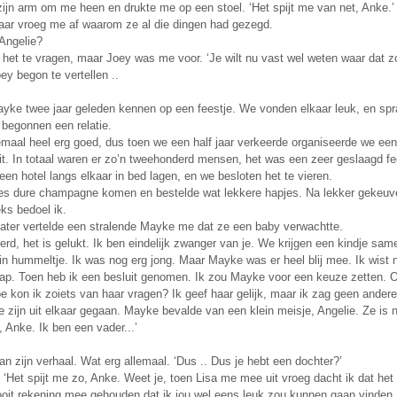
zijn arm om me heen en drukte me op een stoel. ‘Het spijt me van net, Anke.’
maar vroeg me af waarom ze al die dingen had gezegd.
Angelie?
het te vragen, maar Joey was me voor. ‘Je wilt nu vast wel weten waar dat zo
oey begon te vertellen ..
Mayke twee jaar geleden kennen op een feestje. We vonden elkaar leuk, en spr
 begonnen een relatie.
emaal heel erg goed, dus toen we een half jaar verkeerde organiseerde we een
it. In totaal waren er zo’n tweehonderd mensen, het was een zeer geslaagd fe
een hotel langs elkaar in bed lagen, en we besloten het te vieren.
 fles dure champagne komen en bestelde wat lekkere hapjes. Na lekker gekeuv
ks bedoel ik.
later vertelde een stralende Mayke me dat ze een baby verwachtte.
verd, het is gelukt. Ik ben eindelijk zwanger van je. We krijgen een kindje same
in hummeltje. Ik was nog erg jong. Maar Mayke was er heel blij mee. Ik wist 
aap. Toen heb ik een besluit genomen. Ik zou Mayke voor een keuze zetten. 
e kon ik zoiets van haar vragen? Ik geef haar gelijk, maar ik zag geen ander
zijn uit elkaar gegaan. Mayke bevalde van een klein meisje, Angelie. Ze is nu 
, Anke. Ik ben een vader...’
van zijn verhaal. Wat erg allemaal. ‘Dus .. Dus je hebt een dochter?’
 ‘Het spijt me zo, Anke. Weet je, toen Lisa me mee uit vroeg dacht ik dat het 
nooit rekening mee gehouden dat ik jou wel eens leuk zou kunnen gaan vinden,