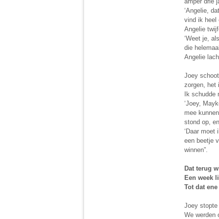
amper drie j
‘Angelie, d
vind ik heel
Angelie twij
‘Weet je, a
die helemaa
Angelie lach
Joey schoot 
zorgen, het 
Ik schudde m
‘Joey, Mayke
mee kunnen o
stond op, en
‘Daar moet i
een beetje v
winnen”.
Dat terug w
Een week li
Tot dat ene
Joey stopte 
We werden o