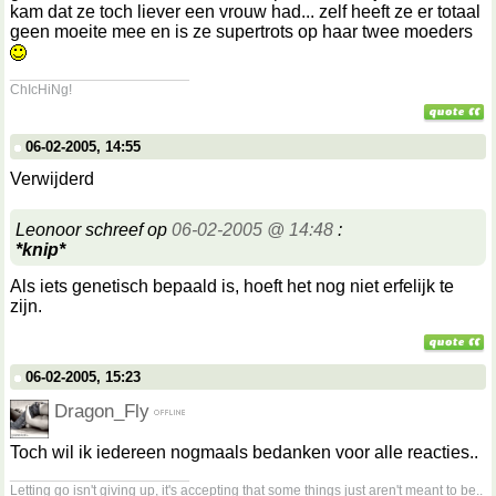
kam dat ze toch liever een vrouw had... zelf heeft ze er totaal
geen moeite mee en is ze supertrots op haar twee moeders
__________________
ChIcHiNg!
06-02-2005, 14:55
Verwijderd
Leonoor schreef op
06-02-2005 @ 14:48
:
*knip*
Als iets genetisch bepaald is, hoeft het nog niet erfelijk te
zijn.
06-02-2005, 15:23
Dragon_Fly
Toch wil ik iedereen nogmaals bedanken voor alle reacties..
__________________
Letting go isn't giving up, it's accepting that some things just aren't meant to be..