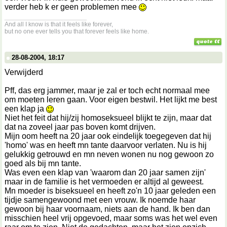
verder heb k er geen problemen mee
__________________
And all I know is that it feels like forever,
but no one ever tells you that forever feels like home.
28-08-2004, 18:17
Verwijderd
Pff, das erg jammer, maar je zal er toch echt normaal mee
om moeten leren gaan. Voor eigen bestwil. Het lijkt me best
een klap ja
Niet het feit dat hij/zij homoseksueel blijkt te zijn, maar dat
dat na zoveel jaar pas boven komt drijven.
Mijn oom heeft na 20 jaar ook eindelijk toegegeven dat hij
'homo' was en heeft mn tante daarvoor verlaten. Nu is hij
gelukkig getrouwd en mn neven wonen nu nog gewoon zo
goed als bij mn tante.
Was even een klap van 'waarom dan 20 jaar samen zijn'
maar in de familie is het vermoeden er altijd al geweest.
Mn moeder is biseksueel en heeft zo'n 10 jaar geleden een
tijdje samengewoond met een vrouw. Ik noemde haar
gewoon bij haar voornaam, niets aan de hand. Ik ben dan
misschien heel vrij opgevoed, maar soms was het wel even