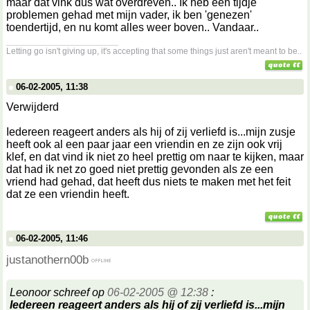
maar dat vink dus wat overdreven.. Ik heb een tijdje
problemen gehad met mijn vader, ik ben 'genezen'
toendertijd, en nu komt alles weer boven.. Vandaar..
__________________
Letting go isn't giving up, it's accepting that some things just aren't meant to be..
06-02-2005, 11:38
Verwijderd
Iedereen reageert anders als hij of zij verliefd is...mijn zusje
heeft ook al een paar jaar een vriendin en ze zijn ook vrij
klef, en dat vind ik niet zo heel prettig om naar te kijken, maar
dat had ik net zo goed niet prettig gevonden als ze een
vriend had gehad, dat heeft dus niets te maken met het feit
dat ze een vriendin heeft.
06-02-2005, 11:46
justanothern00b
Leonoor schreef op
06-02-2005 @ 12:38
:
Iedereen reageert anders als hij of zij verliefd is...mijn