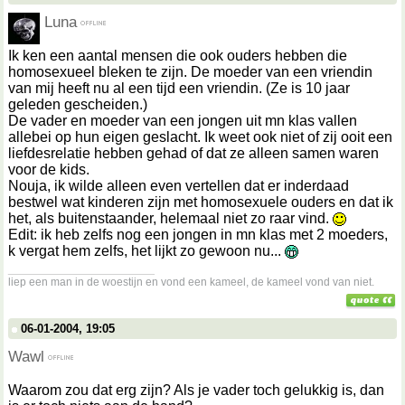
Luna
Ik ken een aantal mensen die ook ouders hebben die
homosexueel bleken te zijn. De moeder van een vriendin
van mij heeft nu al een tijd een vriendin. (Ze is 10 jaar
geleden gescheiden.)
De vader en moeder van een jongen uit mn klas vallen
allebei op hun eigen geslacht. Ik weet ook niet of zij ooit een
liefdesrelatie hebben gehad of dat ze alleen samen waren
voor de kids.
Nouja, ik wilde alleen even vertellen dat er inderdaad
bestwel wat kinderen zijn met homosexuele ouders en dat ik
het, als buitenstaander, helemaal niet zo raar vind.
Edit: ik heb zelfs nog een jongen in mn klas met 2 moeders,
k vergat hem zelfs, het lijkt zo gewoon nu...
__________________
liep een man in de woestijn en vond een kameel, de kameel vond van niet.
06-01-2004, 19:05
Wawl
Waarom zou dat erg zijn? Als je vader toch gelukkig is, dan