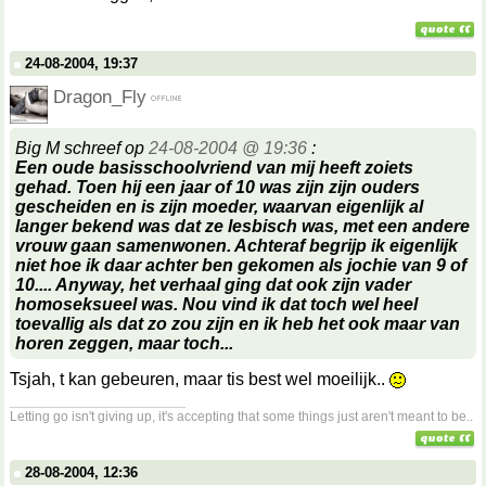
24-08-2004, 19:37
Dragon_Fly
Big M schreef op
24-08-2004 @ 19:36
:
Een oude basisschoolvriend van mij heeft zoiets
gehad. Toen hij een jaar of 10 was zijn zijn ouders
gescheiden en is zijn moeder, waarvan eigenlijk al
langer bekend was dat ze lesbisch was, met een andere
vrouw gaan samenwonen. Achteraf begrijp ik eigenlijk
niet hoe ik daar achter ben gekomen als jochie van 9 of
10.... Anyway, het verhaal ging dat ook zijn vader
homoseksueel was. Nou vind ik dat toch wel heel
toevallig als dat zo zou zijn en ik heb het ook maar van
horen zeggen, maar toch...
Tsjah, t kan gebeuren, maar tis best wel moeilijk..
__________________
Letting go isn't giving up, it's accepting that some things just aren't meant to be..
28-08-2004, 12:36