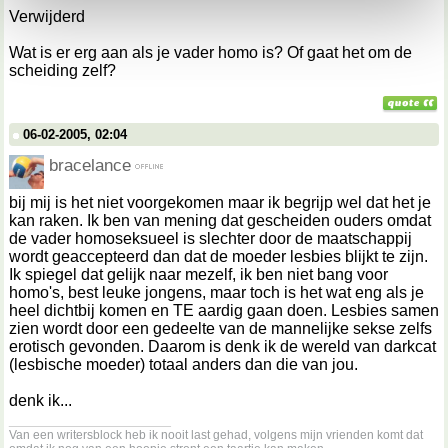
kunnen ontvangen en verwerken.
Verwijderd
Wat is er erg aan als je vader homo is? Of gaat het om de
scheiding zelf?
06-02-2005, 02:04
bracelance
bij mij is het niet voorgekomen maar ik begrijp wel dat het je
kan raken. Ik ben van mening dat gescheiden ouders omdat
de vader homoseksueel is slechter door de maatschappij
wordt geaccepteerd dan dat de moeder lesbies blijkt te zijn.
Ik spiegel dat gelijk naar mezelf, ik ben niet bang voor
homo's, best leuke jongens, maar toch is het wat eng als je
heel dichtbij komen en TE aardig gaan doen. Lesbies samen
zien wordt door een gedeelte van de mannelijke sekse zelfs
erotisch gevonden. Daarom is denk ik de wereld van darkcat
(lesbische moeder) totaal anders dan die van jou.
denk ik...
__________________
Van een writersblock heb ik nooit last gehad, volgens mijn vrienden komt dat