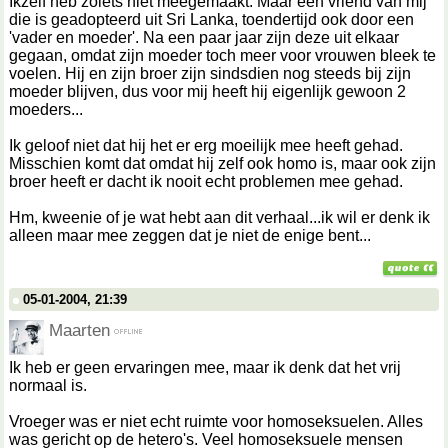
Ikzelf heb zoiets niet meegemaakt. Maar een vriend van mij
die is geadopteerd uit Sri Lanka, toendertijd ook door een
'vader en moeder'. Na een paar jaar zijn deze uit elkaar
gegaan, omdat zijn moeder toch meer voor vrouwen bleek te
voelen. Hij en zijn broer zijn sindsdien nog steeds bij zijn
moeder blijven, dus voor mij heeft hij eigenlijk gewoon 2
moeders...
Ik geloof niet dat hij het er erg moeilijk mee heeft gehad.
Misschien komt dat omdat hij zelf ook homo is, maar ook zijn
broer heeft er dacht ik nooit echt problemen mee gehad.
Hm, kweenie of je wat hebt aan dit verhaal...ik wil er denk ik
alleen maar mee zeggen dat je niet de enige bent...
05-01-2004, 21:39
Maarten
Ik heb er geen ervaringen mee, maar ik denk dat het vrij
normaal is.
Vroeger was er niet echt ruimte voor homoseksuelen. Alles
was gericht op de hetero's. Veel homoseksuele mensen