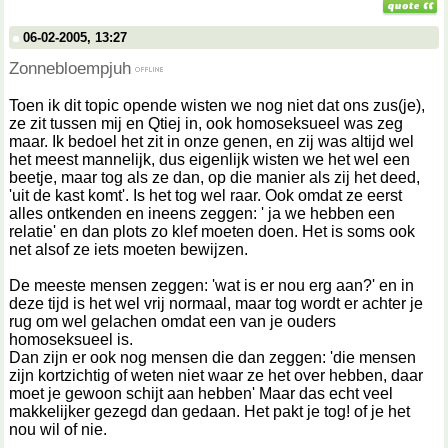
06-02-2005, 13:27
Zonnebloempjuh
Toen ik dit topic opende wisten we nog niet dat ons zus(je),
ze zit tussen mij en Qtiej in, ook homoseksueel was zeg
maar. Ik bedoel het zit in onze genen, en zij was altijd wel
het meest mannelijk, dus eigenlijk wisten we het wel een
beetje, maar tog als ze dan, op die manier als zij het deed,
'uit de kast komt'. Is het tog wel raar. Ook omdat ze eerst
alles ontkenden en ineens zeggen: ' ja we hebben een
relatie' en dan plots zo klef moeten doen. Het is soms ook
net alsof ze iets moeten bewijzen.
De meeste mensen zeggen: 'wat is er nou erg aan?' en in
deze tijd is het wel vrij normaal, maar tog wordt er achter je
rug om wel gelachen omdat een van je ouders
homoseksueel is.
Dan zijn er ook nog mensen die dan zeggen: 'die mensen
zijn kortzichtig of weten niet waar ze het over hebben, daar
moet je gewoon schijt aan hebben' Maar das echt veel
makkelijker gezegd dan gedaan. Het pakt je tog! of je het
nou wil of nie.