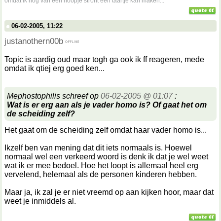
omdat ik nog van een hoopje stront een taartje kan maken...
06-02-2005, 11:22
justanothern00b
Topic is aardig oud maar togh ga ook ik ff reageren, mede
omdat ik qtiej erg goed ken...
Mephostophilis schreef op
06-02-2005 @ 01:07
:
Wat is er erg aan als je vader homo is? Of gaat het om
de scheiding zelf?
Het gaat om de scheiding zelf omdat haar vader homo is...
Ikzelf ben van mening dat dit iets normaals is. Hoewel
normaal wel een verkeerd woord is denk ik dat je wel weet
wat ik er mee bedoel. Hoe het loopt is allemaal heel erg
vervelend, helemaal als de personen kinderen hebben.
Maar ja, ik zal je er niet vreemd op aan kijken hoor, maar dat
weet je inmiddels al.