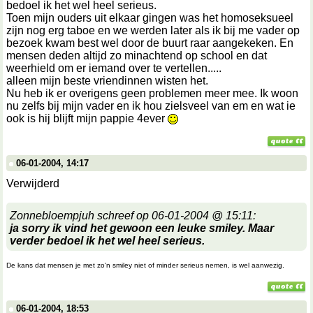
bedoel ik het wel heel serieus.
Toen mijn ouders uit elkaar gingen was het homoseksueel
zijn nog erg taboe en we werden later als ik bij me vader op
bezoek kwam best wel door de buurt raar aangekeken. En
mensen deden altijd zo minachtend op school en dat
weerhield om er iemand over te vertellen.....
alleen mijn beste vriendinnen wisten het.
Nu heb ik er overigens geen problemen meer mee. Ik woon
nu zelfs bij mijn vader en ik hou zielsveel van em en wat ie
ook is hij blijft mijn pappie 4ever
06-01-2004, 14:17
Verwijderd
Zonnebloempjuh schreef op 06-01-2004 @ 15:11:
ja sorry ik vind het gewoon een leuke smiley. Maar
verder bedoel ik het wel heel serieus.
De kans dat mensen je met zo'n smiley niet of minder serieus nemen, is wel aanwezig.
06-01-2004, 18:53