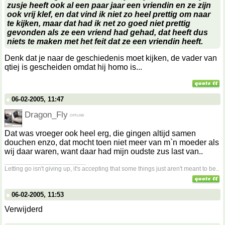
zusje heeft ook al een paar jaar een vriendin en ze zijn
ook vrij klef, en dat vind ik niet zo heel prettig om naar
te kijken, maar dat had ik net zo goed niet prettig
gevonden als ze een vriend had gehad, dat heeft dus
niets te maken met het feit dat ze een vriendin heeft.
Denk dat je naar de geschiedenis moet kijken, de vader van
qtiej is gescheiden omdat hij homo is...
06-02-2005, 11:47
Dragon_Fly
Dat was vroeger ook heel erg, die gingen altijd samen
douchen enzo, dat mocht toen niet meer van m`n moeder als
wij daar waren, want daar had mijn oudste zus last van..
__________________
Letting go isn't giving up, it's accepting that some things just aren't meant to be..
06-02-2005, 11:53
Verwijderd