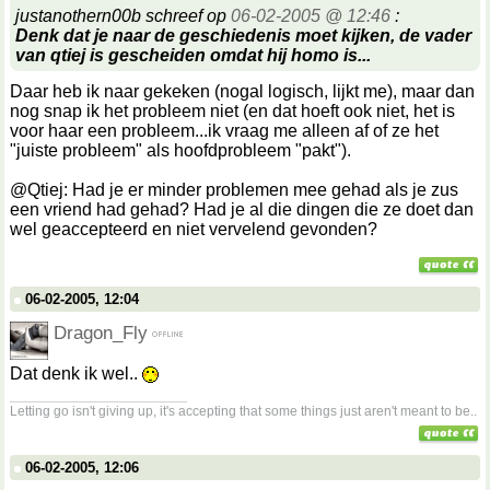
justanothern00b schreef op
06-02-2005 @ 12:46
:
Denk dat je naar de geschiedenis moet kijken, de vader
van qtiej is gescheiden omdat hij homo is...
Daar heb ik naar gekeken (nogal logisch, lijkt me), maar dan
nog snap ik het probleem niet (en dat hoeft ook niet, het is
voor haar een probleem...ik vraag me alleen af of ze het
"juiste probleem" als hoofdprobleem "pakt").
@Qtiej: Had je er minder problemen mee gehad als je zus
een vriend had gehad? Had je al die dingen die ze doet dan
wel geaccepteerd en niet vervelend gevonden?
06-02-2005, 12:04
Dragon_Fly
Dat denk ik wel..
__________________
Letting go isn't giving up, it's accepting that some things just aren't meant to be..
06-02-2005, 12:06