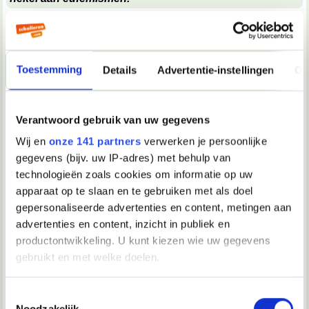
sinds mijn coming out zegen mijn ouders ook geen lesbo of
homoseksueel meer, maar ik heb ze aangeleerd dat ze pot,
nicht of flikker moeten zeggen
Toestemming
Details
Advertentie-instellingen
Ov
31-08-2004, 16:27
=zwart wit=
Verantwoord gebruik van uw gegevens
Wij en
onze 141 partners
verwerken je persoonlijke
Leonoor schreef op
06-01-2004 @ 15:17
:
gegevens (bijv. uw IP-adres) met behulp van
De kans dat mensen je met zo'n smiley niet of minder serieus nemen, is wel
aanwezig.
technologieën zoals cookies om informatie op uw
apparaat op te slaan en te gebruiken met als doel
bij mij komt dat gevoel niet over. alleen dat de persoon in
kwestie ietswat verbitterd is.
gepersonaliseerde advertenties en content, metingen aan
advertenties en content, inzicht in publiek en
ik heb het niet meegemaakt.
productontwikkeling. U kunt kiezen wie uw gegevens
sterkte!
gebruikt en met welke doelen.
Als u het toestaat, willen we ook graag:
Toestemmingsselectie
31-08-2004, 16:33
Noodzakelijk