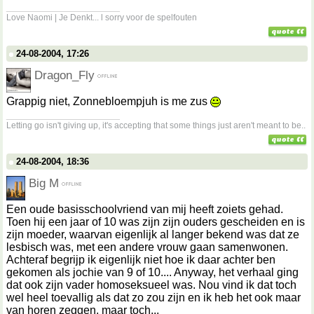
__________________
Love Naomi | Je Denkt... l sorry voor de spelfouten
24-08-2004, 17:26
Dragon_Fly
Grappig niet, Zonnebloempjuh is me zus
__________________
Letting go isn't giving up, it's accepting that some things just aren't meant to be..
24-08-2004, 18:36
Big M
Een oude basisschoolvriend van mij heeft zoiets gehad.
Toen hij een jaar of 10 was zijn zijn ouders gescheiden en is
zijn moeder, waarvan eigenlijk al langer bekend was dat ze
lesbisch was, met een andere vrouw gaan samenwonen.
Achteraf begrijp ik eigenlijk niet hoe ik daar achter ben
gekomen als jochie van 9 of 10.... Anyway, het verhaal ging
dat ook zijn vader homoseksueel was. Nou vind ik dat toch
wel heel toevallig als dat zo zou zijn en ik heb het ook maar
van horen zeggen, maar toch...