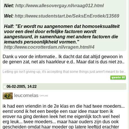
Niet:
http://www.allesovergay.nl/vraag012.html
Wel:
http://www.studentstart.be/SeksEnErotiek/13569
Half: "Er wordt nu aangenomen dat homoseksualiteit
voor een deel door erfelijke factoren wordt
aangestuurd, in samenhang met andere factoren die
iemands persoonlijkheid vormen."
http://www.cocrotterdam.nl/vragen.html#4
Dank u voor de informatie.. Ik dacht dat dat altijd gewoon in
de genen zat, net als haarkleur e.d.. Maar dat is dus niet zo..
__________________
Letting go isn't giving up, it's accepting that some things just aren't meant to be..
06-02-2005, 14:22
leucomelas
ik had een vriendin in de 2e klas en die had twee moeders...
eerst vond ik het een beetje een raar idee maar toen ik
erover na ging denken leek het me eigenlijk toch wel heel
erg leuk... twee moeders... maar haar ouders zijn dus ook
gescheiden omdat haar moeder op latere leeftijd erachter