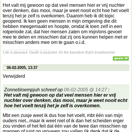
Het valt mij gewoon op dat veel mensen hier er vrij nuchter
over denken, das mooi, maar je weet nooit echt hoe het voelt
tenzij het je zelf is overkomen. Daarom heb ik dit topic
geopend. Ik ken geen mensen in mijn omgeving die dit
hebben meegemaakt en hoopte, omdat ik toen zelf in een
rotperiode zat, dat hier mensen zaten om mijn/ons gevoel
mee te delen en misschien dat zij ons kunnen helpen met er
misschien anders mee om te gaan o.i.d.
__________________
'Life is pleasant. Death is peaceful. It's the transition that's troublesome'
06-02-2005, 13:37
Verwijderd
Zonnebloempjuh schreef op
06-02-2005 @ 14:27
:
Het valt mij gewoon op dat veel mensen hier er vrij
nuchter over denken, das mooi, maar je weet nooit echt
hoe het voelt tenzij het je zelf is overkomen.
Mbt een zusje weet ik dus hoe het voelt, mbt één van mijn
ouders niet...maar ik weet niet of ik dan het scheiden erger
zou vinden of het feit dat één van de twee dan misschien op
mannen of juist op vrouwen zou vallen (ik denk dat ik de