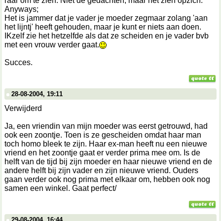
raar om te zien. Niet de gedachten, maar het zien opzich.
Anyways;
Het is jammer dat je vader je moeder zegmaar zolang 'aan
het lijntj' heeft gehouden, maar je kunt er niets aan doen.
IKzelf zie het hetzelfde als dat ze scheiden en je vader bvb
met een vrouw verder gaat.
Succes.
28-08-2004, 19:11
Verwijderd
Ja, een vriendin van mijn moeder was eerst getrouwd, had
ook een zoontje. Toen is ze gescheiden omdat haar man
toch homo bleek te zijn. Haar ex-man heeft nu een nieuwe
vriend en het zoontje gaat er verder prima mee om. Is de
helft van de tijd bij zijn moeder en haar nieuwe vriend en de
andere helft bij zijn vader en zijn nieuwe vriend. Ouders
gaan verder ook nog prima met elkaar om, hebben ook nog
samen een winkel. Gaat perfect/
29-08-2004, 16:44