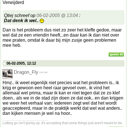
Verwijderd
Qtiej schreef op
06-02-2005 @ 13:04
:
Dat denk ik wel..
Dan is het probleem dus niet zo zeer het kleffe gedoe, maar
wel dat ze een vriendin heeft...en daar kan ik dan niet over
mee praten, omdat ik daar bij mijn zusje geen problemen
mee heb.
06-02-2005, 12:12
Dragon_Fly
Hmz.. ik weet eigenlijk niet precies wat het probleem is.. ik
krijg er gewoon een heel raar gevoel over.. ik vind het
allemaal wel prima, maar ik kan er niet tegen dat ze zo klef
doen.. als we in de stad zijn doen ze dat ook.. en dan krijgen
we weer het verhaal van: iedereen zegt wel dat het wordt
geaccepteerd, maar in de praktijk werkt dat wel wat anders..
dan kijken mensen je wel na hoor..
__________________
Letting go isn't giving up, it's accepting that some things just aren't meant to be..