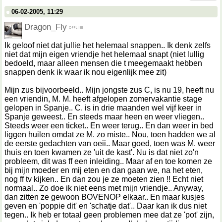
06-02-2005, 11:29
Dragon_Fly
Ik geloof niet dat jullie het helemaal snappen.. Ik denk zelfs
niet dat mijn eigen vriendje het helemaal snapt (niet lullig
bedoeld, maar alleen mensen die t meegemaakt hebben
snappen denk ik waar ik nou eigenlijk mee zit)
Mijn zus bijvoorbeeld.. Mijn jongste zus C, is nu 19, heeft nu
een vriendin, M. M. heeft afgelopen zomervakantie stage
gelopen in Spanje.. C. is in drie maanden wel vijf keer in
Spanje geweest.. En steeds maar heen en weer vliegen..
Steeds weer een ticket.. En weer terug.. En dan weer in bed
liggen huilen omdat ze M. zo miste.. Nou, toen hadden we al
de eerste gedachten van oeii.. Maar goed, toen was M. weer
thuis en toen kwamen ze 'uit de kast'. Nu is dat niet zo'n
probleem, dit was ff een inleiding.. Maar af en toe komen ze
bij mijn moeder en mij eten en dan gaan we, na het eten,
nog ff tv kijken.. En dan zou je ze moeten zien !! Echt niet
normaal.. Zo doe ik niet eens met mijn vriendje.. Anyway,
dan zitten ze gewoon BOVENOP elkaar.. En maar kusjes
geven en 'poppie dit' en 'schatje dat'.. Daar kan ik dus niet
tegen.. Ik heb er totaal geen problemen mee dat ze 'pot' zijn,