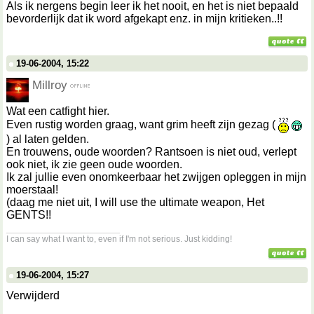
Als ik nergens begin leer ik het nooit, en het is niet bepaald
bevorderlijk dat ik word afgekapt enz. in mijn kritieken..!!
19-06-2004, 15:22
Millroy
Wat een catfight hier.
Even rustig worden graag, want grim heeft zijn gezag (
) al laten gelden.
En trouwens, oude woorden? Rantsoen is niet oud, verlept
ook niet, ik zie geen oude woorden.
Ik zal jullie even onomkeerbaar het zwijgen opleggen in mijn
moerstaal!
(daag me niet uit, I will use the ultimate weapon, Het
GENTS!!
__________________
I can say what I want to, even if I'm not serious. Just kidding!
19-06-2004, 15:27
Verwijderd