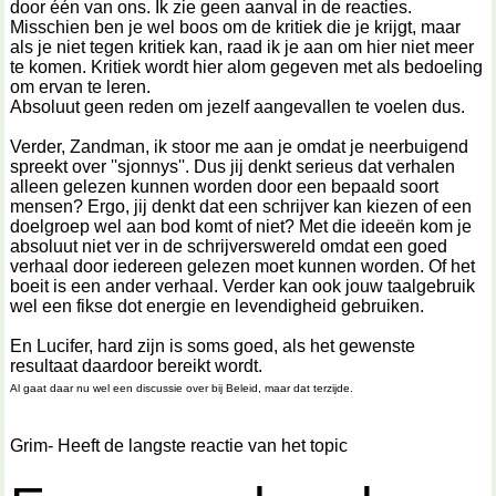
door één van ons. Ik zie geen aanval in de reacties.
Misschien ben je wel boos om de kritiek die je krijgt, maar
als je niet tegen kritiek kan, raad ik je aan om hier niet meer
te komen. Kritiek wordt hier alom gegeven met als bedoeling
om ervan te leren.
Absoluut geen reden om jezelf aangevallen te voelen dus.
Verder, Zandman, ik stoor me aan je omdat je neerbuigend
spreekt over ''sjonnys''. Dus jij denkt serieus dat verhalen
alleen gelezen kunnen worden door een bepaald soort
mensen? Ergo, jij denkt dat een schrijver kan kiezen of een
doelgroep wel aan bod komt of niet? Met die ideeën kom je
absoluut niet ver in de schrijverswereld omdat een goed
verhaal door iedereen gelezen moet kunnen worden. Of het
boeit is een ander verhaal. Verder kan ook jouw taalgebruik
wel een fikse dot energie en levendigheid gebruiken.
En Lucifer, hard zijn is soms goed, als het gewenste
resultaat daardoor bereikt wordt.
Al gaat daar nu wel een discussie over bij Beleid, maar dat terzijde.
Grim- Heeft de langste reactie van het topic