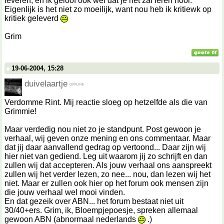
leveren, en ik geloof ook wel dat je het zal leren hoor.
Eigenlijk is het niet zo moeilijk, want nou heb ik kritiewk op
kritiek geleverd
Grim
19-06-2004, 15:28
duivelaartje
Verdomme Rint. Mij reactie sloeg op hetzelfde als die van
Grimmie!
Maar verdedig nou niet zo je standpunt. Post gewoon je
verhaal, wij geven onze mening en ons commentaar. Maar
dat jij daar aanvallend gedrag op vertoond... Daar zijn wij
hier niet van gediend. Leg uit waarom jij zo schrijft en dan
zullen wij dat accepteren. Als jouw verhaal ons aanspreekt
zullen wij het verder lezen, zo nee... nou, dan lezen wij het
niet. Maar er zullen ook hier op het forum ook mensen zijn
die jouw verhaal wel mooi vinden.
En dat gezeik over ABN... het forum bestaat niet uit
30/40+ers. Grim, ik, Bloempjepoesje, spreken allemaal
gewoon ABN (abnormaal nederlands
.)