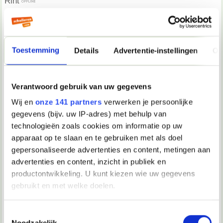
Rint
LEES HET DAN NIET!?
__________________
XXX Rint XXX
Toestemming
Details
Advertentie-instellingen
Ov
19-06-2004, 14:57
-Melody-
Verantwoord gebruik van uw gegevens
Jawel, het gaat over mij o.a...
Wij en
onze 141 partners
verwerken je persoonlijke
gegevens (bijv. uw IP-adres) met behulp van
technologieën zoals cookies om informatie op uw
19-06-2004, 14:59
apparaat op te slaan en te gebruiken met als doel
Rint
gepersonaliseerde advertenties en content, metingen aan
advertenties en content, inzicht in publiek en
Je kunt je er ook niets van aan trekken. Dan denkt
Zandmannetje ook: He, potverdrie, das jammer.
productontwikkeling. U kunt kiezen wie uw gegevens
gebruikt en met welke doelen.
__________________
XXX Rint XXX
Als u het toestaat, willen we ook graag:
Toestemmingsselectie
Noodzakelijk
19-06-2004, 15:00