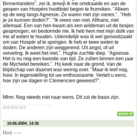
Binnenlanders", zei ik, terwijl ik me omdraaide en aan de
gespen van Hospérs hoofdstel begon te frunniken. "Alleen
op de weg langs Agnesse. Ze waren met zijn vieren.". "Heb
je ze kunnen doden?". "Ik vrees van niet. Althans, niet
allemaal. Een van hen kwam als een wildeman uit de bosjes
gesprongen, en bestormde me. Ik heb hem met mijn dolk van
me af weten te houden. Uiteindelijk was ik wel genoodzaakt
om van Hospér af te springen. Ik heb er twee weten te
doden. De anderen zijn weggerend. Uit angst, of uit
verveling. Ik weet het niet.". Hughe zuchtte diep. "Agnesse.
Het is nu nog een kwestie van tijd. Ze zullen binnen een jaar
de Mychelet bereiken.". Hij keek naar de grond. Van de
blijdschap van daarnet was weinig over. "Maar ik leef nog,
hoor. In tegenstelling tot uw enthousiasme. Vertelt u eens,
hoe zijn uw dagen in Clemencien geweest?".
Mhm. Nog steeds niet naar wens. Dit zal de basis zijn.
__________________
XXX Rint XXX
19-06-2004, 14:36
Rint