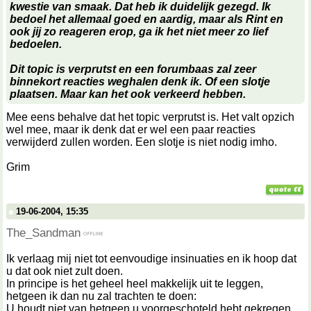
kwestie van smaak. Dat heb ik duidelijk gezegd. Ik
bedoel het allemaal goed en aardig, maar als Rint en
ook jij zo reageren erop, ga ik het niet meer zo lief
bedoelen.
Dit topic is verprutst en een forumbaas zal zeer
binnekort reacties weghalen denk ik. Of een slotje
plaatsen. Maar kan het ook verkeerd hebben.
Mee eens behalve dat het topic verprutst is. Het valt opzich
wel mee, maar ik denk dat er wel een paar reacties
verwijderd zullen worden. Een slotje is niet nodig imho.
Grim
19-06-2004, 15:35
The_Sandman
Ik verlaag mij niet tot eenvoudige insinuaties en ik hoop dat
u dat ook niet zult doen.
In principe is het geheel heel makkelijk uit te leggen,
hetgeen ik dan nu zal trachten te doen:
U houdt niet van hetgeen u voorgeschoteld hebt gekregen,