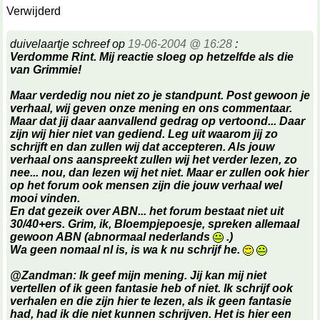
Verwijderd
duivelaartje schreef op
19-06-2004 @ 16:28
:
Verdomme Rint. Mij reactie sloeg op hetzelfde als die
van Grimmie!
Maar verdedig nou niet zo je standpunt. Post gewoon je
verhaal, wij geven onze mening en ons commentaar.
Maar dat jij daar aanvallend gedrag op vertoond... Daar
zijn wij hier niet van gediend. Leg uit waarom jij zo
schrijft en dan zullen wij dat accepteren. Als jouw
verhaal ons aanspreekt zullen wij het verder lezen, zo
nee... nou, dan lezen wij het niet. Maar er zullen ook hier
op het forum ook mensen zijn die jouw verhaal wel
mooi vinden.
En dat gezeik over ABN... het forum bestaat niet uit
30/40+ers. Grim, ik, Bloempjepoesje, spreken allemaal
gewoon ABN (abnormaal nederlands
.)
Wa geen nomaal nl is, is wa k nu schrijf he.
@Zandman: Ik geef mijn mening. Jij kan mij niet
vertellen of ik geen fantasie heb of niet. Ik schrijf ook
verhalen en die zijn hier te lezen, als ik geen fantasie
had, had ik die niet kunnen schrijven. Het is hier een