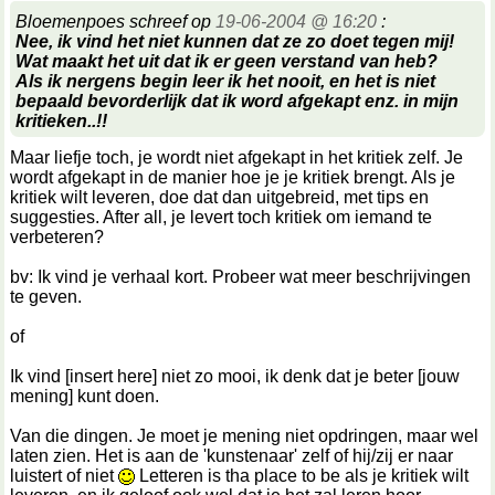
Bloemenpoes schreef op
19-06-2004 @ 16:20
:
Nee, ik vind het niet kunnen dat ze zo doet tegen mij!
Wat maakt het uit dat ik er geen verstand van heb?
Als ik nergens begin leer ik het nooit, en het is niet
bepaald bevorderlijk dat ik word afgekapt enz. in mijn
kritieken..!!
Maar liefje toch, je wordt niet afgekapt in het kritiek zelf. Je
wordt afgekapt in de manier hoe je je kritiek brengt. Als je
kritiek wilt leveren, doe dat dan uitgebreid, met tips en
suggesties. After all, je levert toch kritiek om iemand te
verbeteren?
bv: Ik vind je verhaal kort. Probeer wat meer beschrijvingen
te geven.
of
Ik vind [insert here] niet zo mooi, ik denk dat je beter [jouw
mening] kunt doen.
Van die dingen. Je moet je mening niet opdringen, maar wel
laten zien. Het is aan de 'kunstenaar' zelf of hij/zij er naar
luistert of niet
Letteren is tha place to be als je kritiek wilt