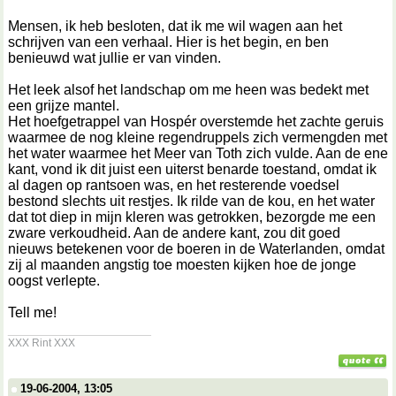
Mensen, ik heb besloten, dat ik me wil wagen aan het
schrijven van een verhaal. Hier is het begin, en ben
benieuwd wat jullie er van vinden.
Het leek alsof het landschap om me heen was bedekt met
een grijze mantel.
Het hoefgetrappel van Hospér overstemde het zachte geruis
waarmee de nog kleine regendruppels zich vermengden met
het water waarmee het Meer van Toth zich vulde. Aan de ene
kant, vond ik dit juist een uiterst benarde toestand, omdat ik
al dagen op rantsoen was, en het resterende voedsel
bestond slechts uit restjes. Ik rilde van de kou, en het water
dat tot diep in mijn kleren was getrokken, bezorgde me een
zware verkoudheid. Aan de andere kant, zou dit goed
nieuws betekenen voor de boeren in de Waterlanden, omdat
zij al maanden angstig toe moesten kijken hoe de jonge
oogst verlepte.
Tell me!
__________________
XXX Rint XXX
19-06-2004, 13:05