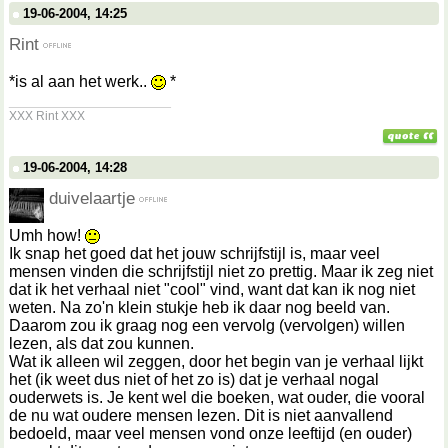
19-06-2004, 14:25
Rint
*is al aan het werk..
*
__________________
XXX Rint XXX
19-06-2004, 14:28
duivelaartje
Umh how!
Ik snap het goed dat het jouw schrijfstijl is, maar veel
mensen vinden die schrijfstijl niet zo prettig. Maar ik zeg niet
dat ik het verhaal niet "cool" vind, want dat kan ik nog niet
weten. Na zo'n klein stukje heb ik daar nog beeld van.
Daarom zou ik graag nog een vervolg (vervolgen) willen
lezen, als dat zou kunnen.
Wat ik alleen wil zeggen, door het begin van je verhaal lijkt
het (ik weet dus niet of het zo is) dat je verhaal nogal
ouderwets is. Je kent wel die boeken, wat ouder, die vooral
de nu wat oudere mensen lezen. Dit is niet aanvallend
bedoeld, maar veel mensen vond onze leeftijd (en ouder)