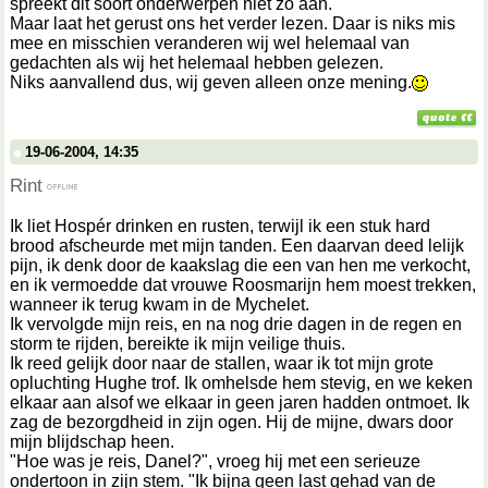
spreekt dit soort onderwerpen niet zo aan.
Maar laat het gerust ons het verder lezen. Daar is niks mis
mee en misschien veranderen wij wel helemaal van
gedachten als wij het helemaal hebben gelezen.
Niks aanvallend dus, wij geven alleen onze mening.
19-06-2004, 14:35
Rint
Ik liet Hospér drinken en rusten, terwijl ik een stuk hard
brood afscheurde met mijn tanden. Een daarvan deed lelijk
pijn, ik denk door de kaakslag die een van hen me verkocht,
en ik vermoedde dat vrouwe Roosmarijn hem moest trekken,
wanneer ik terug kwam in de Mychelet.
Ik vervolgde mijn reis, en na nog drie dagen in de regen en
storm te rijden, bereikte ik mijn veilige thuis.
Ik reed gelijk door naar de stallen, waar ik tot mijn grote
opluchting Hughe trof. Ik omhelsde hem stevig, en we keken
elkaar aan alsof we elkaar in geen jaren hadden ontmoet. Ik
zag de bezorgdheid in zijn ogen. Hij de mijne, dwars door
mijn blijdschap heen.
"Hoe was je reis, Danel?", vroeg hij met een serieuze
ondertoon in zijn stem. "Ik bijna geen last gehad van de