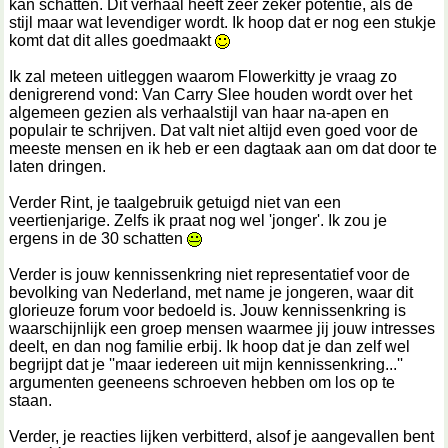
kan schatten. Dit verhaal heeft zeer zeker potentie, als de
stijl maar wat levendiger wordt. Ik hoop dat er nog een stukje
komt dat dit alles goedmaakt
Ik zal meteen uitleggen waarom Flowerkitty je vraag zo
denigrerend vond: Van Carry Slee houden wordt over het
algemeen gezien als verhaalstijl van haar na-apen en
populair te schrijven. Dat valt niet altijd even goed voor de
meeste mensen en ik heb er een dagtaak aan om dat door te
laten dringen.
Verder Rint, je taalgebruik getuigd niet van een
veertienjarige. Zelfs ik praat nog wel 'jonger'. Ik zou je
ergens in de 30 schatten
Verder is jouw kennissenkring niet representatief voor de
bevolking van Nederland, met name je jongeren, waar dit
glorieuze forum voor bedoeld is. Jouw kennissenkring is
waarschijnlijk een groep mensen waarmee jij jouw intresses
deelt, en dan nog familie erbij. Ik hoop dat je dan zelf wel
begrijpt dat je ''maar iedereen uit mijn kennissenkring...''
argumenten geeneens schroeven hebben om los op te
staan.
Verder, je reacties lijken verbitterd, alsof je aangevallen bent