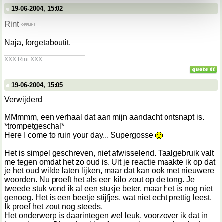
kunnen ontvangen en verwerken.
19-06-2004, 15:02
Rint
Naja, forgetaboutit.
__________________
XXX Rint XXX
19-06-2004, 15:05
Verwijderd
MMmmm, een verhaal dat aan mijn aandacht ontsnapt is.
*trompetgeschal*
Here I come to ruin your day... Supergosse
Het is simpel geschreven, niet afwisselend. Taalgebruik valt
me tegen omdat het zo oud is. Uit je reactie maakte ik op dat
je het oud wilde laten lijken, maar dat kan ook met nieuwere
woorden. Nu proeft het als een kilo zout op de tong. Je
tweede stuk vond ik al een stukje beter, maar het is nog niet
genoeg. Het is een beetje stijfjes, wat niet echt prettig leest.
Ik proef het zout nog steeds.
Het onderwerp is daarintegen wel leuk, voorzover ik dat in