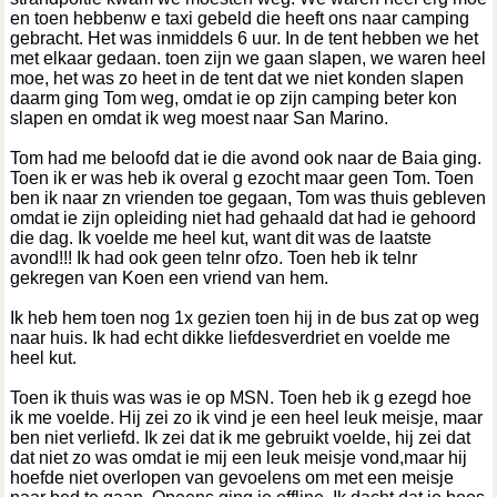
en toen hebbenw e taxi gebeld die heeft ons naar camping
gebracht. Het was inmiddels 6 uur. In de tent hebben we het
met elkaar gedaan. toen zijn we gaan slapen, we waren heel
moe, het was zo heet in de tent dat we niet konden slapen
daarm ging Tom weg, omdat ie op zijn camping beter kon
slapen en omdat ik weg moest naar San Marino.
Tom had me beloofd dat ie die avond ook naar de Baia ging.
Toen ik er was heb ik overal g ezocht maar geen Tom. Toen
ben ik naar zn vrienden toe gegaan, Tom was thuis gebleven
omdat ie zijn opleiding niet had gehaald dat had ie gehoord
die dag. Ik voelde me heel kut, want dit was de laatste
avond!!! Ik had ook geen telnr ofzo. Toen heb ik telnr
gekregen van Koen een vriend van hem.
Ik heb hem toen nog 1x gezien toen hij in de bus zat op weg
naar huis. Ik had echt dikke liefdesverdriet en voelde me
heel kut.
Toen ik thuis was was ie op MSN. Toen heb ik g ezegd hoe
ik me voelde. Hij zei zo ik vind je een heel leuk meisje, maar
ben niet verliefd. Ik zei dat ik me gebruikt voelde, hij zei dat
dat niet zo was omdat ie mij een leuk meisje vond,maar hij
hoefde niet overlopen van gevoelens om met een meisje