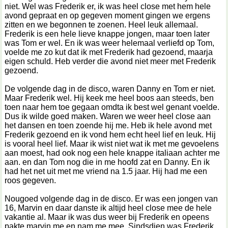
niet. Wel was Frederik er, ik was heel close met hem hele
avond gepraat en op gegeven moment gingen we ergens
zitten en we begonnen te zoenen. Heel leuk allemaal.
Frederik is een hele lieve knappe jongen, maar toen later
was Tom er wel. En ik was weer helemaal verliefd op Tom,
voelde me zo kut dat ik met Frederik had gezoend, maarja
eigen schuld. Heb verder die avond niet meer met Frederik
gezoend.
De volgende dag in de disco, waren Danny en Tom er niet.
Maar Frederik wel. Hij keek me heel boos aan steeds, ben
toen naar hem toe gegaan omdta ik best wel genant voelde.
Dus ik wilde goed maken. Waren we weer heel close aan
het dansen en toen zoende hij me. Heb ik hele avond met
Frederik gezoend en ik vond hem echt heel lief en leuk. Hij
is vooral heel lief. Maar ik wist niet wat ik met me gevoelens
aan moest, had ook nog een hele knappe italiaan achter me
aan. en dan Tom nog die in me hoofd zat en Danny. En ik
had het net uit met me vriend na 1.5 jaar. Hij had me een
roos gegeven.
Nougoed volgende dag in de disco. Er was een jongen van
16, Marvin en daar danste ik altijd heel close mee de hele
vakantie al. Maar ik was dus weer bij Frederik en opeens
pakte marvin me en nam me mee. Sindsdien was Frederik