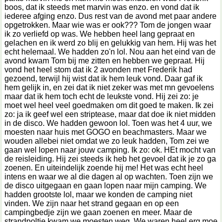
boos, dat ik steeds met marvin was enzo. en vond dat ik
iederee afging enzo. Dus rest van de avond met paar andere
opgetrokken. Maar wie was er ook??? Tom de jongen waar
ik zo verliefd op was. We hebben heel lang gepraat en
gelachen en ik werd zo blij en gelukkig van hem. Hij was het
echt helemaal. We hadden zo'n lol. Nou aan het eind van de
avond kwam Tom bij me zitten en hebben we gepraat. Hij
vond het heel stom dat ik 2 avonden met Frederik had
gezoend, terwijl hij wist dat ik hem leuk vond. Daar gaf ik
hem gelijk in, en zei dat ik niet zeker was met mn gevoelens
maar dat ik hem toch echt de leukste vond. Hij zei zo: je
moet wel heel veel goedmaken om dit goed te maken. Ik zei
zo: ja ik geef wel een striptease, maar dat doe ik niet midden
in de disco. We hadden gewoon lol. Toen was het 4 uur, we
moesten naar huis met GOGO en beachmasters. Maar we
wouden allebei niet omdat we zo leuk hadden, Tom zei we
gaan wel lopen naar jouw camping. Ik zo: ok. HEt mocht van
de reisleiding. Hij zei steeds ik heb het gevoel dat ik je zo ga
zoenen. En uiteindelijk zoende hij me! Het was echt heel
intens en waar we al die dagen al op wachten. Toen zijn we
de disco uitgegaan en gaan lopen naar mijn camping. We
hadden grootste lol, maar we konden de camping niet
vinden. We zijn naar het strand gegaan en op een
campingbedje zijn we gaan zoenen en meer. Maar de
strandpoltie kwam we moesten weg. We waren heel erg moe