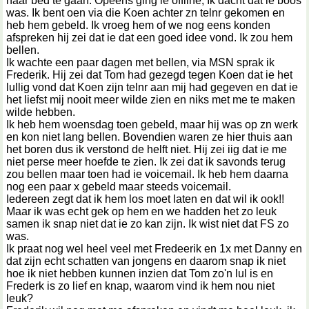
naar bed te gaan. Opeens ging ie offline, Ik dacht dat ie boos
was. Ik bent oen via die Koen achter zn telnr gekomen en
heb hem gebeld. Ik vroeg hem of we nog eens konden
afspreken hij zei dat ie dat een goed idee vond. Ik zou hem
bellen.
Ik wachte een paar dagen met bellen, via MSN sprak ik
Frederik. Hij zei dat Tom had gezegd tegen Koen dat ie het
lullig vond dat Koen zijn telnr aan mij had gegeven en dat ie
het liefst mij nooit meer wilde zien en niks met me te maken
wilde hebben.
Ik heb hem woensdag toen gebeld, maar hij was op zn werk
en kon niet lang bellen. Bovendien waren ze hier thuis aan
het boren dus ik verstond de helft niet. Hij zei iig dat ie me
niet perse meer hoefde te zien. Ik zei dat ik savonds terug
zou bellen maar toen had ie voicemail. Ik heb hem daarna
nog een paar x gebeld maar steeds voicemail.
Iedereen zegt dat ik hem los moet laten en dat wil ik ook!!
Maar ik was echt gek op hem en we hadden het zo leuk
samen ik snap niet dat ie zo kan zijn. Ik wist niet dat FS zo
was.
Ik praat nog wel heel veel met Fredeerik en 1x met Danny en
dat zijn echt schatten van jongens en daarom snap ik niet
hoe ik niet hebben kunnen inzien dat Tom zo'n lul is en
Frederk is zo lief en knap, waarom vind ik hem nou niet
leuk?