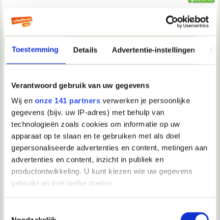
10-07-2004, 14:22
Verwijderd
Toestemming
Details
Advertentie-instellingen
Ov
*Lill'Rose* schreef op
10-07-2004 @ 14:35
:
Maybe is hij nu beetje gestressed, omdat hij bang is dat
jij meer van hem wilt, dan hij van jou??
Verantwoord gebruik van uw gegevens
ja ok, maar ik wil hem gewoon nog 1x zien./spreken dan kan
ik rustig afscheid nemen, want dat heb ik nu niet gedaan...
Wij en
onze 141 partners
verwerken je persoonlijke
gegevens (bijv. uw IP-adres) met behulp van
technologieën zoals cookies om informatie op uw
10-07-2004, 15:28
apparaat op te slaan en te gebruiken met als doel
Eresh'kigål
gepersonaliseerde advertenties en content, metingen aan
Ik vind het verhaal nog steeds geweldig
advertenties en content, inzicht in publiek en
productontwikkeling. U kunt kiezen wie uw gegevens
gebruikt en met welke doelen.
10-07-2004, 15:29
duivelaartje
Als u het toestaat, willen we ook graag:
Toestemmingsselectie
Noodzakelijk