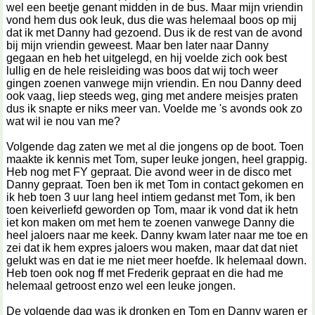
wel een beetje genant midden in de bus. Maar mijn vriendin
vond hem dus ook leuk, dus die was helemaal boos op mij
dat ik met Danny had gezoend. Dus ik de rest van de avond
bij mijn vriendin geweest. Maar ben later naar Danny
gegaan en heb het uitgelegd, en hij voelde zich ook best
lullig en de hele reisleiding was boos dat wij toch weer
gingen zoenen vanwege mijn vriendin. En nou Danny deed
ook vaag, liep steeds weg, ging met andere meisjes praten
dus ik snapte er niks meer van. Voelde me 's avonds ook zo
wat wil ie nou van me?
Volgende dag zaten we met al die jongens op de boot. Toen
maakte ik kennis met Tom, super leuke jongen, heel grappig.
Heb nog met FY gepraat. Die avond weer in de disco met
Danny gepraat. Toen ben ik met Tom in contact gekomen en
ik heb toen 3 uur lang heel intiem gedanst met Tom, ik ben
toen keiverliefd geworden op Tom, maar ik vond dat ik hetn
iet kon maken om met hem te zoenen vanwege Danny die
heel jaloers naar me keek. Danny kwam later naar me toe en
zei dat ik hem expres jaloers wou maken, maar dat dat niet
gelukt was en dat ie me niet meer hoefde. Ik helemaal down.
Heb toen ook nog ff met Frederik gepraat en die had me
helemaal getroost enzo wel een leuke jongen.
De volgende dag was ik dronken en Tom en Danny waren er