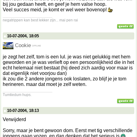
bij jou gedaan heeft, en geef je hem valse hoop.
Veel succes meid, je komt er wel weer bovenop!
__________________
negatrippen kan best lekker zijn... mai pen rai
10-07-2004, 18:05
Cookie
je zegt het zelf, tom is een lul. je was niet gelukkig met hem
geworden en je was verlieft op een persoonlijkheid die in het
echt helemaal niet bestaat (hij deed zich aardig voor maar is
dat eigenlijk niet voorjou dan)
ik zou die 2 andere jongens ook loslaten, zo blijf je je tom
herineren. maar dat moet je zelf weten.
__________________
Tumtiedum hups.
10-07-2004, 18:13
Verwijderd
Sorry, maar je bent gewoon dom. Eerst met tig verschillende
jongens gaan vozen, en dan denken dat het serieus is