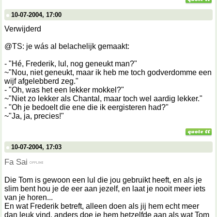
10-07-2004, 17:00
Verwijderd
@TS: je wás al belachelijk gemaakt:
- "Hé, Frederik, lul, nog geneukt man?"
~"Nou, niet geneukt, maar ik heb me toch godverdomme een
wijf afgelebberd zeg."
- "Oh, was het een lekker mokkel?"
~"Niet zo lekker als Chantal, maar toch wel aardig lekker."
- "Oh je bedoelt die ene die ik eergisteren had?"
~"Ja, ja, precies!"
10-07-2004, 17:03
Fa Sai
Die Tom is gewoon een lul die jou gebruikt heeft, en als je
slim bent hou je de eer aan jezelf, en laat je nooit meer iets
van je horen...
En wat Frederik betreft, alleen doen als jij hem echt meer
dan leuk vind, anders doe je hem hetzelfde aan als wat Tom