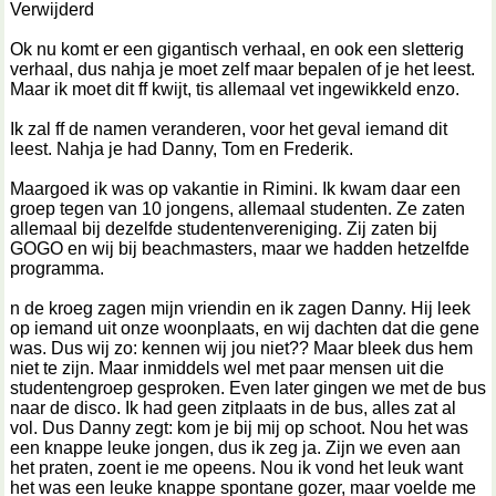
Verwijderd
Ok nu komt er een gigantisch verhaal, en ook een sletterig
verhaal, dus nahja je moet zelf maar bepalen of je het leest.
Maar ik moet dit ff kwijt, tis allemaal vet ingewikkeld enzo.
Ik zal ff de namen veranderen, voor het geval iemand dit
leest. Nahja je had Danny, Tom en Frederik.
Maargoed ik was op vakantie in Rimini. Ik kwam daar een
groep tegen van 10 jongens, allemaal studenten. Ze zaten
allemaal bij dezelfde studentenvereniging. Zij zaten bij
GOGO en wij bij beachmasters, maar we hadden hetzelfde
programma.
n de kroeg zagen mijn vriendin en ik zagen Danny. Hij leek
op iemand uit onze woonplaats, en wij dachten dat die gene
was. Dus wij zo: kennen wij jou niet?? Maar bleek dus hem
niet te zijn. Maar inmiddels wel met paar mensen uit die
studentengroep gesproken. Even later gingen we met de bus
naar de disco. Ik had geen zitplaats in de bus, alles zat al
vol. Dus Danny zegt: kom je bij mij op schoot. Nou het was
een knappe leuke jongen, dus ik zeg ja. Zijn we even aan
het praten, zoent ie me opeens. Nou ik vond het leuk want
het was een leuke knappe spontane gozer, maar voelde me