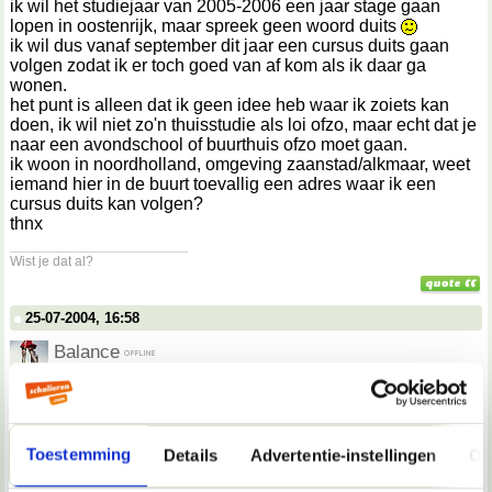
ik wil het studiejaar van 2005-2006 een jaar stage gaan
lopen in oostenrijk, maar spreek geen woord duits
ik wil dus vanaf september dit jaar een cursus duits gaan
volgen zodat ik er toch goed van af kom als ik daar ga
wonen.
het punt is alleen dat ik geen idee heb waar ik zoiets kan
doen, ik wil niet zo'n thuisstudie als loi ofzo, maar echt dat je
naar een avondschool of buurthuis ofzo moet gaan.
ik woon in noordholland, omgeving zaanstad/alkmaar, weet
iemand hier in de buurt toevallig een adres waar ik een
cursus duits kan volgen?
thnx
__________________
Wist je dat al?
25-07-2004, 16:58
Balance
Volgens mij leer je in een maand daar wonen meer dan in
een jaar lang een cursus volgen in Nederland.
__________________
Ik ga links want ik moet rechts. En we gaan nog niet naar huis.
Toestemming
Details
Advertentie-instellingen
Ov