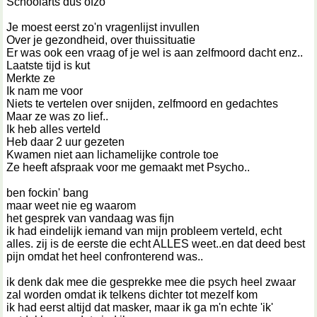
Schoolarts dus ofzo
Je moest eerst zo'n vragenlijst invullen
Over je gezondheid, over thuissituatie
Er was ook een vraag of je wel is aan zelfmoord dacht enz..
Laatste tijd is kut
Merkte ze
Ik nam me voor
Niets te vertelen over snijden, zelfmoord en gedachtes
Maar ze was zo lief..
Ik heb alles verteld
Heb daar 2 uur gezeten
Kwamen niet aan lichamelijke controle toe
Ze heeft afspraak voor me gemaakt met Psycho..
ben fockin' bang
maar weet nie eg waarom
het gesprek van vandaag was fijn
ik had eindelijk iemand van mijn probleem verteld, echt
alles. zij is de eerste die echt ALLES weet..en dat deed best
pijn omdat het heel confronterend was..
ik denk dak mee die gesprekke mee die psych heel zwaar
zal worden omdat ik telkens dichter tot mezelf kom
ik had eerst altijd dat masker, maar ik ga m'n echte 'ik'