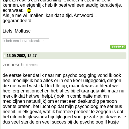
kennen, en eigenlijk heb ik best wel een aardig karaktertje,
echt waar...
Als je me wil mailen, kan dat altijd. Antwoord =
gegarandeerd.
Liefs, Mollusc
__________________
ik heb een toevalskarakter
16-05-2002, 12:27
zonneschijn
de eerste keer dat ik naar mn psycholoog ging vond ik ook
heel moeilijk.ik heb alles er in een keer uitgegooid, dingen
die niemand wist, dat luchtte op, maar ik was achteraf wel
heel erg emotioneel en heb alles bij elkaar gejankt. maar nu
merk ik dat het wel helpt, ( ook in combinatie met mn
medicijnen natuurlijk) om er met een deskundig persoon
over te praten. het lucht op dat mijn psycholoog me serieus
neemt. in elk geval, wat ik hiermee probeer te zeggen is dat
het uiteindelijk waarschijnlijk goed voor je zal zijn. ik wens je
dus veel sterkte en veel succes bij de psycholoog!!! kusje