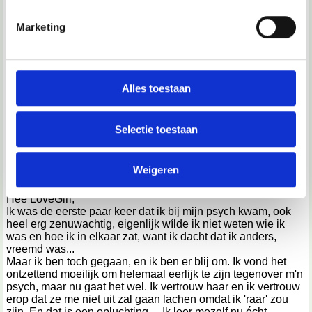
U kunt uw toestemming op elk moment wijzigen of
LoveGirl schreef:
intrekken in de Cookieverklaring.
Marketing
Ik zal deze topic verwijderen omdat er al een topic over
is
We gebruiken cookies om content en advertenties te
Bedantk voor je reactie
personaliseren, om functies voor social media te bieden
Je hoeft hem van mij niet persé te verwijderen, dan had ik
en om ons websiteverkeer te analyseren. Ook delen we
Alles toestaan
hem wel gesloten.
Maar als je het wilt mag het natuurlijk
informatie over jouw gebruik van onze site met onze
wel. Kijk maar.
partners voor social media, adverteren en analyse. Deze
Selectie toestaan
partners kunnen deze gegevens combineren met andere
16-05-2002, 10:40
informatie die je aan ze hebt verstrekt of die ze hebben
Weigeren
verzameld op basis van jouw gebruik van hun services.
Mollusc
Hee LoveGirl,
We werken samen met
67 derden
die uw gegevens
Ik was de eerste paar keer dat ik bij mijn psych kwam, ook
kunnen ontvangen en verwerken.
heel erg zenuwachtig, eigenlijk wílde ik niet weten wie ik
was en hoe ik in elkaar zat, want ik dacht dat ik anders,
vreemd was...
Maar ik ben toch gegaan, en ik ben er blij om. Ik vond het
ontzettend moeilijk om helemaal eerlijk te zijn tegenover m'n
psych, maar nu gaat het wel. Ik vertrouw haar en ik vertrouw
erop dat ze me niet uit zal gaan lachen omdat ik 'raar' zou
zijn. En dat is een opluchting.... Ik leer mezelf nu écht