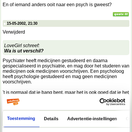
En of iemand anders ooit naar een psych is gweest?
15-05-2002, 21:30
Verwijderd
LoveGirl schreef:
Wa is ut verschil?
Psychiater heeft medicijnen gestudeerd en daarna
gespecialiseerd in psychiatrie, en mag door het studeren van
medicijnen ook medicijnen voorschrijven. Een psycholoog
heeft psychologie gestudeerd en mag geen medicijnen
voorschrijven.
't is normaal dat je bang bent, maar het is ook goed dat je het
iemand verteld hebt, betekend dat je op de goede weg bent.
Heel veel sterkte en succes en probeer te doen wat je denkt
dat goed is, ook al gaat het soms misschien tegen je gevoel
in. *knuf*
Toestemming
Details
Advertentie-instellingen
Ov