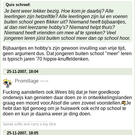
Quis schreef:
Je bent weer lekker bezig. Hoe kom je daarbij? Alle
leerlingen zijn hetzelfde? Alle leerlingen zijn lui en voeren
buiten school geen flikker uit? Niemand heeft bijbaantjes,
al dan niet leerzame hobby's? Niemand helpt thuis?
Niemand heeft vrienden om mee af te spreken? Veel
jongeren leren júist buiten school meer dan op school hoor.
Bijbaantjes en hobby's zijn gewoon invulling van vrije tijd,
geen argument dus. Dat jongeren buiten school "meer" leren
is typisch jaren '70 hippie-knuffeldenken.
25-11-2007, 18:04
Promillage
Fucking aanstellers ook.Wees blij dat je hier goedkoop
onderwijs kan genieten daar doen ze in ontwikkelingslanden
graag een moord voor.Alsof die uren zoveel voorstellen.
Je
hebt dan tijd genoeg om je huiswerk ook echt op school te
doen en kun je daarna weer je ding doen.
__________________
Speak softly and carry a big stick
25-11-2007, 18:05