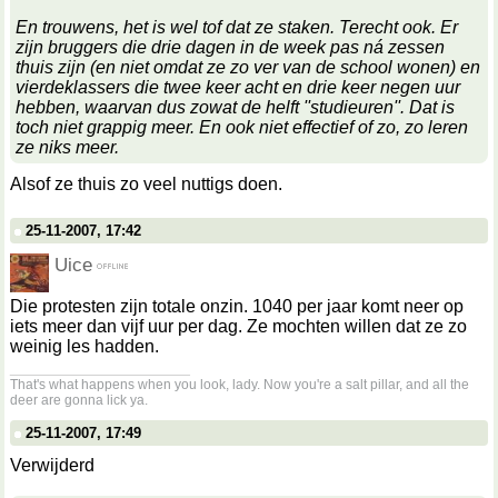
En trouwens, het is wel tof dat ze staken. Terecht ook. Er
zijn bruggers die drie dagen in de week pas ná zessen
thuis zijn (en niet omdat ze zo ver van de school wonen) en
vierdeklassers die twee keer acht en drie keer negen uur
hebben, waarvan dus zowat de helft ''studieuren''. Dat is
toch niet grappig meer. En ook niet effectief of zo, zo leren
ze niks meer.
Alsof ze thuis zo veel nuttigs doen.
25-11-2007, 17:42
Uice
Die protesten zijn totale onzin. 1040 per jaar komt neer op
iets meer dan vijf uur per dag. Ze mochten willen dat ze zo
weinig les hadden.
__________________
That's what happens when you look, lady. Now you're a salt pillar, and all the
deer are gonna lick ya.
25-11-2007, 17:49
Verwijderd