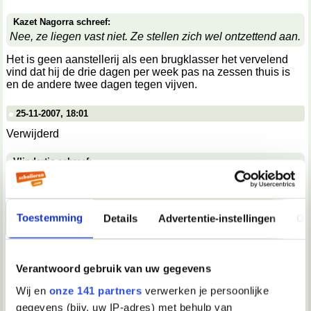
Kazet Nagorra schreef:
Nee, ze liegen vast niet. Ze stellen zich wel ontzettend aan.
Het is geen aanstellerij als een brugklasser het vervelend
vind dat hij de drie dagen per week pas na zessen thuis is
en de andere twee dagen tegen vijven.
25-11-2007, 18:01
Verwijderd
Vlindertje schreef:
Hoe ziet jouw rooster er dan uit?
Alle dagen kwart over 8 in school
Toestemming
Details
Advertentie-instellingen
Ov
Maandag half 1 uit.
Dinsdag 3 uur uit
Woensdag "
Donderdag "
Verantwoord gebruik van uw gegevens
Vrijdag 2 uur uit.
Wij en
onze 141 partners
verwerken je persoonlijke
25-11-2007, 18:01
gegevens (bijv. uw IP-adres) met behulp van