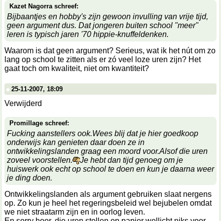
Kazet Nagorra schreef:
Bijbaantjes en hobby's zijn gewoon invulling van vrije tijd,
geen argument dus. Dat jongeren buiten school "meer"
leren is typisch jaren '70 hippie-knuffeldenken.
Waarom is dat geen argument? Serieus,
wat
ik het nút om zo
lang op school te zitten als er zó veel loze uren zijn? Het
gaat toch om kwaliteit, niet om kwantiteit?
25-11-2007, 18:09
Verwijderd
Promillage schreef:
Fucking aanstellers ook.Wees blij dat je hier goedkoop
onderwijs kan genieten daar doen ze in
ontwikkelingslanden graag een moord voor.Alsof die uren
zoveel voorstellen.
Je hebt dan tijd genoeg om je
huiswerk ook echt op school te doen en kun je daarna weer
je ding doen.
Ontwikkelingslanden als argument gebruiken slaat nergens
op. Zo kun je heel het regeringsbeleid wel bejubelen omdat
we niet straatarm zijn en in oorlog leven.
En sorry hoor, die uren stellen op papier wellicht niks voor,