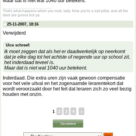
Maar dat is niet
wat
1040 uur betekent.
__________________
That's what happens when you look, lady. Now you're a salt pillar, and all the
deer are gonna lick ya.
25-11-2007, 18:16
Verwijderd
Uice schreef:
Ik moet zeggen dat als het er daadwerkelijk op neerkomt
dat je elke dag tot het achtste of negende uur op school zit,
het inderdaad teveel is.
Maar dat is niet
wat
1040 uur betekent.
Inderdaad. Die extra uren zijn vaak gewoon compensatie
voor het vele uitval en het zogenaamde lerarentekort dat
wordt veroorzaakt door het feit dat leraren zich zo veel bezig
houden met onzin.
1
2
3
4
»
Gesloten