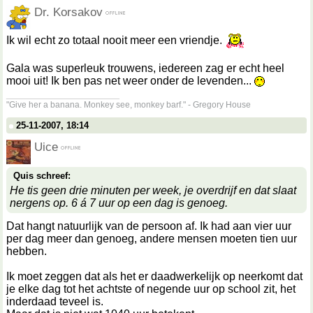
Dr. Korsakov
Ik wil echt zo totaal nooit meer een vriendje.
Gala was superleuk trouwens, iedereen zag er echt heel
mooi uit! Ik ben pas net weer onder de levenden...
__________________
"Give her a banana. Monkey see, monkey barf." - Gregory House
25-11-2007, 18:14
Uice
Quis schreef:
He tis geen drie minuten per week, je overdrijf en dat slaat
nergens op. 6 á 7 uur op een dag is genoeg.
Dat hangt natuurlijk van de persoon af. Ik had aan vier uur
per dag meer dan genoeg, andere mensen moeten tien uur
hebben.
Ik moet zeggen dat als het er daadwerkelijk op neerkomt dat
je elke dag tot het achtste of negende uur op school zit, het
inderdaad teveel is.