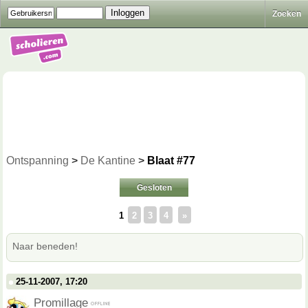
Zoeken
Ontspanning
>
De Kantine
>
Blaat #77
Gesloten
1
2
3
4
»
Naar beneden!
25-11-2007, 17:20
Promillage