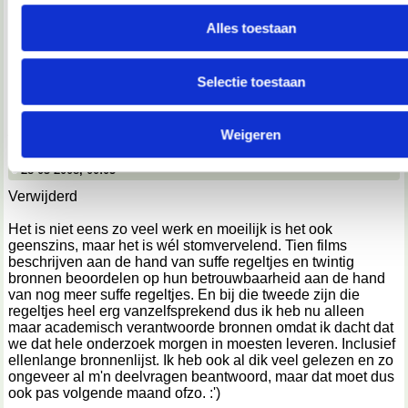
partners kunnen deze gegevens combineren met andere info
je aan ze hebt verstrekt of die ze hebben verzameld op basi
Alles toestaan
gebruik van hun services.
28-03-2008, 00:05
PixelDansje
Selectie toestaan
We werken samen met
67 derden
die uw gegevens kunnen 
wwoeeeisj
en verwerken.
__________________
Weigeren
een typisch geval van iemand met andere kwaliteiten
28-03-2008, 00:05
Verwijderd
Het is niet eens zo veel werk en moeilijk is het ook
geenszins, maar het is wél stomvervelend. Tien films
beschrijven aan de hand van suffe regeltjes en twintig
bronnen beoordelen op hun betrouwbaarheid aan de hand
van nog meer suffe regeltjes. En bij die tweede zijn die
regeltjes heel erg vanzelfsprekend dus ik heb nu alleen
maar academisch verantwoorde bronnen omdat ik dacht dat
we dat hele onderzoek morgen in moesten leveren. Inclusief
ellenlange bronnenlijst. Ik heb ook al dik veel gelezen en zo
ongeveer al m'n deelvragen beantwoord, maar dat moet dus
ook pas volgende maand ofzo. :')