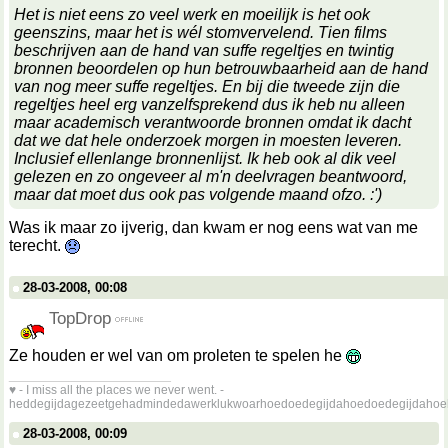
Het is niet eens zo veel werk en moeilijk is het ook
geenszins, maar het is wél stomvervelend. Tien films
beschrijven aan de hand van suffe regeltjes en twintig
bronnen beoordelen op hun betrouwbaarheid aan de hand
van nog meer suffe regeltjes. En bij die tweede zijn die
regeltjes heel erg vanzelfsprekend dus ik heb nu alleen
maar academisch verantwoorde bronnen omdat ik dacht
dat we dat hele onderzoek morgen in moesten leveren.
Inclusief ellenlange bronnenlijst. Ik heb ook al dik veel
gelezen en zo ongeveer al m'n deelvragen beantwoord,
maar dat moet dus ook pas volgende maand ofzo. :')
Was ik maar zo ijverig, dan kwam er nog eens wat van me
terecht.
28-03-2008, 00:08
TopDrop
Ze houden er wel van om proleten te spelen he
__________________
♥ - I miss all the places we never went. -
heddegijdagezeetgehadmindedawerklukwoarhoedoedegijdahoedoedegijdahoe
28-03-2008, 00:09