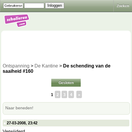
Zoeken
Ontspanning
>
De Kantine
>
De schending van de
saaiheid #160
Gesloten
1
2
3
4
»
Naar beneden!
27-03-2008, 23:42
Verwijderd