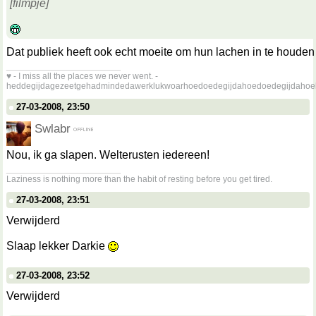
[filmpje]
Dat publiek heeft ook echt moeite om hun lachen in te houde
__________________
♥ - I miss all the places we never went. -
heddegijdagezeetgehadmindedawerklukwoarhoedoedegijdahoedoedegijdahoe
27-03-2008, 23:50
Swlabr
Nou, ik ga slapen. Welterusten iedereen!
__________________
Laziness is nothing more than the habit of resting before you get tired.
27-03-2008, 23:51
Verwijderd
Slaap lekker Darkie
27-03-2008, 23:52
Verwijderd