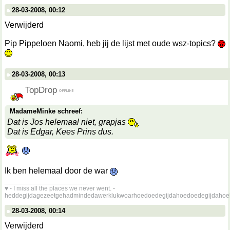
28-03-2008, 00:12
Verwijderd
Pip Pippeloen Naomi, heb jij de lijst met oude wsz-topics?
28-03-2008, 00:13
TopDrop
MadameMinke schreef:
Dat is Jos helemaal niet, grapjas
Dat is Edgar, Kees Prins dus.
Ik ben helemaal door de war
__________________
♥ - I miss all the places we never went. -
heddegijdagezeetgehadmindedawerklukwoarhoedoedegijdahoedoedegijdahoe
28-03-2008, 00:14
Verwijderd