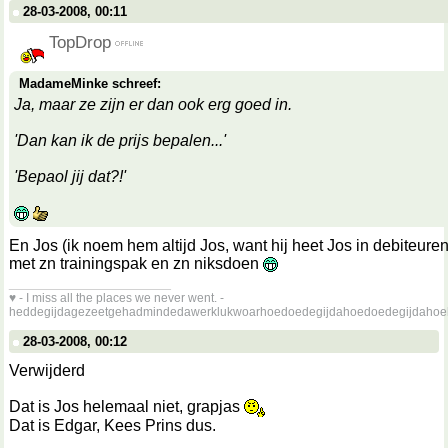
28-03-2008, 00:11
TopDrop
MadameMinke schreef:
Ja, maar ze zijn er dan ook erg goed in.
'Dan kan ik de prijs bepalen...'
'Bepaol jij dat?!'
En Jos (ik noem hem altijd Jos, want hij heet Jos in debiteuren
met zn trainingspak en zn niksdoen
__________________
♥ - I miss all the places we never went. -
heddegijdagezeetgehadmindedawerklukwoarhoedoedegijdahoedoedegijdahoe
28-03-2008, 00:12
Verwijderd
Dat is Jos helemaal niet, grapjas
Dat is Edgar, Kees Prins dus.