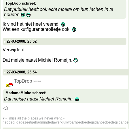
TopDrop schreef:
Dat publiek heeft ook echt moeite om hun lachen in te
houden
Ik vind het niet heel vreemd.
Wat een kutfigurantenrolletje ook.
27-03-2008, 23:52
Verwijderd
Dat meisje naast Michiel Romeijn.
27-03-2008, 23:54
TopDrop
MadameMinke schreef:
Dat meisje naast Michiel Romeijn.
<3
__________________
♥ - I miss all the places we never went. -
heddegijdagezeetgehadmindedawerklukwoarhoedoedegijdahoedoedegijdahoe