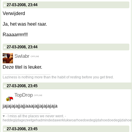
27-03-2008, 23:44
Verwijderd
Ja, het was heel raar.
Raaaarrrrr!!!
27-03-2008, 23:44
Swlabr
Deze titel is leuker.
__________________
Laziness is nothing more than the habit of resting before you get tired.
27-03-2008, 23:45
TopDrop
jajajajajjajjaaajajjajajajaja
__________________
♥ - I miss all the places we never went. -
heddegijdagezeetgehadmindedawerklukwoarhoedoedegijdahoedoedegijdahoe
27-03-2008, 23:45