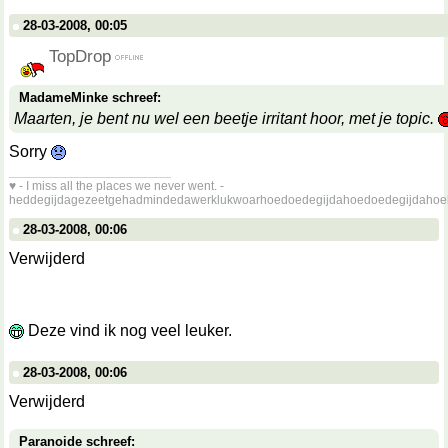
28-03-2008, 00:05
TopDrop
MadameMinke schreef:
Maarten, je bent nu wel een beetje irritant hoor, met je topic.
Sorry
__________________
♥ - I miss all the places we never went. -
heddegijdagezeetgehadmindedawerklukwoarhoedoedegijdahoedoedegijdahoe
28-03-2008, 00:06
Verwijderd
Deze vind ik nog veel leuker.
28-03-2008, 00:06
Verwijderd
Paranoide schreef: