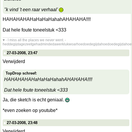
''k vind 't een raar verhaal'
HAHAHAHAHaHaHaHahahAHAHAHA!!!!
Dat hele foute toneelstuk <333
__________________
♥ - I miss all the places we never went. -
heddegijdagezeetgehadmindedawerklukwoarhoedoedegijdahoedoedegijdahoe
27-03-2008, 23:47
Verwijderd
TopDrop schreef:
HAHAHAHAHaHaHaHahahAHAHAHA!!!!
Dat hele foute toneelstuk <333
Ja, die sketch is echt geniaal.
*even zoeken op youtube*
27-03-2008, 23:48
Verwijderd