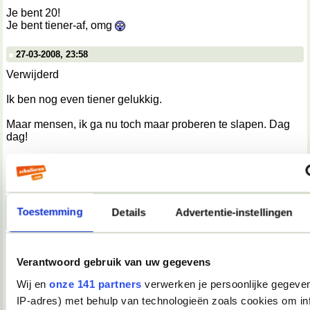
Je bent 20!
Je bent tiener-af, omg
27-03-2008, 23:58
Verwijderd
Ik ben nog even tiener gelukkig.
Maar mensen, ik ga nu toch maar proberen te slapen. Dag
dag!
27-03-2008, 23:59
Dark Phoenix
Toestemming
Details
Advertentie-instellingen
__________________
[quote=sann;30693804]Ik ben een a-merk sletje.[/quote]
27-03-2008, 23:59
Verantwoord gebruik van uw gegevens
Verwijderd
Wij en
onze 141 partners
verwerken je persoonlijke gegeven
IP-adres) met behulp van technologieën zoals cookies om in
Tiener, dat is voor mij al best wel weer even geleden...