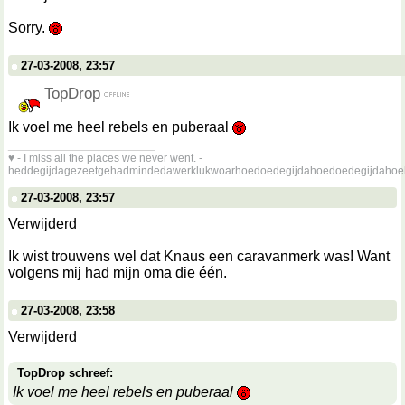
Sorry.
27-03-2008, 23:57
TopDrop
Ik voel me heel rebels en puberaal
__________________
♥ - I miss all the places we never went. -
heddegijdagezeetgehadmindedawerklukwoarhoedoedegijdahoedoedegijdahoe
27-03-2008, 23:57
Verwijderd
Ik wist trouwens wel dat Knaus een caravanmerk was! Want
volgens mij had mijn oma die één.
27-03-2008, 23:58
Verwijderd
TopDrop schreef:
Ik voel me heel rebels en puberaal