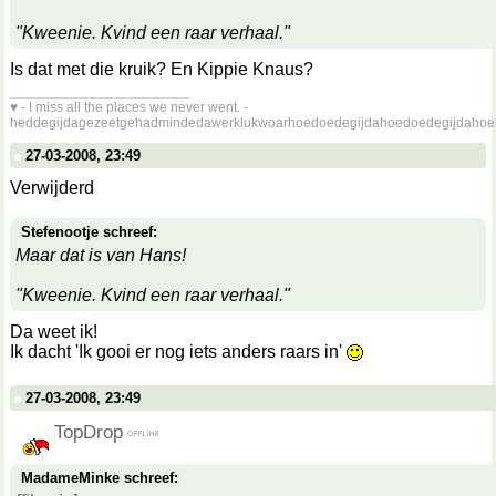
"Kweenie. Kvind een raar verhaal."
Is dat met die kruik? En Kippie Knaus?
__________________
♥ - I miss all the places we never went. -
heddegijdagezeetgehadmindedawerklukwoarhoedoedegijdahoedoedegijdahoe
27-03-2008, 23:49
Verwijderd
Stefenootje schreef:
Maar dat is van Hans!
"Kweenie. Kvind een raar verhaal."
Da weet ik!
Ik dacht 'Ik gooi er nog iets anders raars in'
27-03-2008, 23:49
TopDrop
MadameMinke schreef: