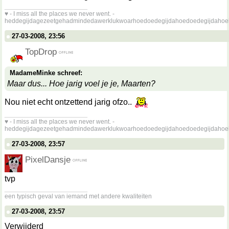
__________________
♥ - I miss all the places we never went. -
heddegijdagezeetgehadmindedawerklukwoarhoedoedegijdahoedoedegijdahoe
27-03-2008, 23:56
TopDrop
MadameMinke schreef:
Maar dus... Hoe jarig voel je je, Maarten?
Nou niet echt ontzettend jarig ofzo..
__________________
♥ - I miss all the places we never went. -
heddegijdagezeetgehadmindedawerklukwoarhoedoedegijdahoedoedegijdahoe
27-03-2008, 23:57
PixelDansje
tvp
__________________
een typisch geval van iemand met andere kwaliteiten
27-03-2008, 23:57
Verwijderd