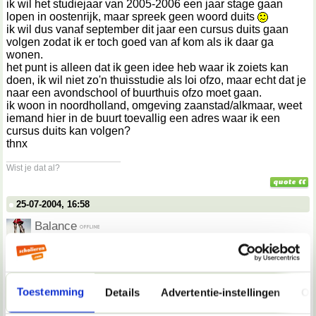
ik wil het studiejaar van 2005-2006 een jaar stage gaan
lopen in oostenrijk, maar spreek geen woord duits
ik wil dus vanaf september dit jaar een cursus duits gaan
volgen zodat ik er toch goed van af kom als ik daar ga
wonen.
het punt is alleen dat ik geen idee heb waar ik zoiets kan
doen, ik wil niet zo'n thuisstudie als loi ofzo, maar echt dat je
naar een avondschool of buurthuis ofzo moet gaan.
ik woon in noordholland, omgeving zaanstad/alkmaar, weet
iemand hier in de buurt toevallig een adres waar ik een
cursus duits kan volgen?
thnx
__________________
Wist je dat al?
25-07-2004, 16:58
Balance
Volgens mij leer je in een maand daar wonen meer dan in
een jaar lang een cursus volgen in Nederland.
__________________
Ik ga links want ik moet rechts. En we gaan nog niet naar huis.
Toestemming
Details
Advertentie-instellingen
Ov