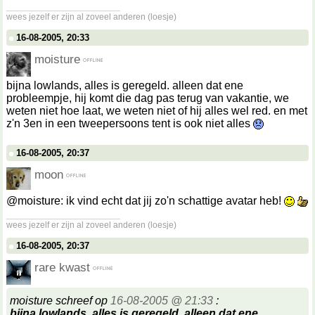
__________________
wees jezelf er zijn al zoveel anderen (loesje)
16-08-2005, 20:33
moisture
bijna lowlands, alles is geregeld. alleen dat ene
probleempje, hij komt die dag pas terug van vakantie, we
weten niet hoe laat, we weten niet of hij alles wel red. en met
z'n 3en in een tweepersoons tent is ook niet alles
16-08-2005, 20:37
moon
@moisture: ik vind echt dat jij zo'n schattige avatar heb!
__________________
wees jezelf er zijn al zoveel anderen (loesje)
16-08-2005, 20:37
rare kwast
moisture schreef op
16-08-2005 @ 21:33
:
bijna lowlands, alles is geregeld. alleen dat ene