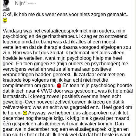
Nijn*
Oké, ik heb me dus weer eens voor niets zorgen gemaakt..
Vandaag was het evaluatiegesprek met mijn ouders, mijn
psycholoog en de gezinstherapeut. Ik zag er zo ontzettend
tegenop omdat ik bang was dat ik alles alleen moest
vertellen en dat de therapie daarna voorgoed afgelopen zou
zijn. Nou was het dus zo dat ik helemaal niet alles alleen
hoefde te vertellen, want mijn psycholoog hielp me heel
goed. En toen gingen ze (mijn ouders en psychologen) me
vervolgens vertellen wat ze allemaal aan positieve
veranderingen hadden gemerkt.. Ik zat daar echt met een
knalrode kop volgens mij, ik kan echt niet met die
complimenten om gaan..
En toen mijn psycholoog hoorde
dat ik tóch naar 4 VWO door was gestroomt, was ik helemáál
fantastisch. Ik kreeg zoveel positiefs over me heen echt
geweldig. Over hoeveel zelfvertrouwen ik kreeg en dat ik
zelfverzekerd was en echt was gegroeid enz.. Heel goed om
te horen!
Anyway, we hebben dus afgesproken dat ik tot
december nog therapie krijg. Ik krijg in elk geval per maand
één gesprek en als ik meer wil mag ik vaker komen. Dan
gaan we in december nog een evaluatiegesprek krijgen en
dan sluit ik het echt af.. Ik denk wel dat dat het beste is want