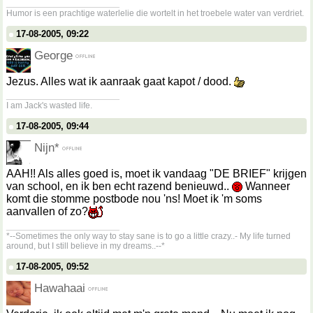
__________________
Humor is een prachtige waterlelie die wortelt in het troebele water van verdriet.
17-08-2005, 09:22
George
Jezus. Alles wat ik aanraak gaat kapot / dood.
__________________
I am Jack's wasted life.
17-08-2005, 09:44
Nijn*
AAH!! Als alles goed is, moet ik vandaag "DE BRIEF" krijgen
van school, en ik ben echt razend benieuwd..
Wanneer
komt die stomme postbode nou 'ns! Moet ik 'm soms
aanvallen of zo?
__________________
*--Sometimes the only way to stay sane is to go a little crazy..- My life turned
around, but I still believe in my dreams..--*
17-08-2005, 09:52
Hawahaai