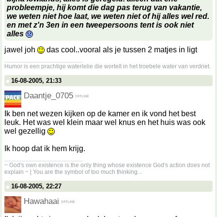
probleempje, hij komt die dag pas terug van vakantie,
we weten niet hoe laat, we weten niet of hij alles wel red.
en met z'n 3en in een tweepersoons tent is ook niet
alles
jawel joh
das cool..vooral als je tussen 2 matjes in ligt
__________________
Humor is een prachtige waterlelie die wortelt in het troebele water van verdriet.
16-08-2005, 21:33
Daantje_0705
Ik ben net wezen kijken op de kamer en ik vond het best
leuk. Het was wel klein maar wel knus en het huis was ook
wel gezellig
Ik hoop dat ik hem krijg.
__________________
~ God's own existence is the only thing whose existence God's action does not
explain ~ | You are the symbol of too much thinking...
16-08-2005, 22:27
Hawahaai