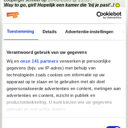
Way to go, girl! Hopelijk een kamer die 'bij je past'..!
't is je gegunt!
thanx
ik hoop t ook...
de andere "kamer" is een apartementje...klinkt cool
__________________
Toestemming
Details
Advertentie-instellingen
Ov
Humor is een prachtige waterlelie die wortelt in het troebele water van verdriet.
16-08-2005, 15:59
ilse
Verantwoord gebruik van uw gegevens
Wij en
onze 141 partners
verwerken je persoonlijke
ik ben echt te moeilijk
__________________
gegevens (bijv. uw IP-adres) met behulp van
Neem me mee naar je land, vol muziek en vol dromen. Leid me naar je land,
technologieën zoals cookies om informatie op uw
laat me in jouw wolken wonen.. <3
apparaat op te slaan en te gebruiken met als doel
16-08-2005, 16:46
gepersonaliseerde advertenties en content, metingen aan
rare kwast
advertenties en content, inzicht in publiek en
productontwikkeling. U kunt kiezen wie uw gegevens
aaaaahhh ik kan dat adres niet vinden hoor...hoe moet ik
gebruikt en met welke doelen.
daar ooit gaan komen donderdag
hj staat niet in het stratenboek of op een routeplanner (of ik
zoek verkeerd)
Als u het toestaat, willen we ook graag:
Toestemmingsselectie
__________________