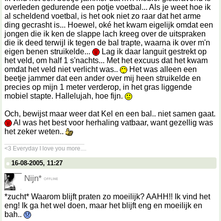
overleden gedurende een potje voetbal... Als je weet hoe ik
al scheldend voetbal, is het ook niet zo raar dat het arme
ding gecrasht is... Hoewel, oké het kwam eigelijk omdat een
jongen die ik ken de slappe lach kreeg over de uitspraken
die ik deed terwijl ik tegen de bal trapte, waarna ik over m'n
eigen benen struikelde...
Lag ik daar languit gestrekt op
het veld, om half 1 s'nachts... Met het excuus dat het kwam
omdat het veld niet verlicht was..
Het was alleen een
beetje jammer dat een ander over mij heen struikelde en
precies op mijn 1 meter verderop, in het gras liggende
mobiel stapte. Hallelujah, hoe fijn.
Och, bewijst maar weer dat Kel en een bal.. niet samen gaat.
Al was het best voor herhaling vatbaar, want gezellig was
het zeker weten..
__________________
<3 Everyday I love you more....
16-08-2005, 11:27
Nijn*
*zucht* Waarom blijft praten zo moeilijk? AAHH!! Ik vind het
eng! Ik ga het wel doen, maar het blijft eng en moeilijk en
bah..