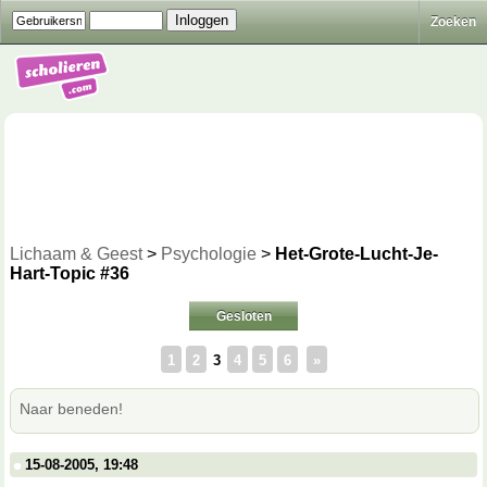
Zoeken
Lichaam & Geest
>
Psychologie
>
Het-Grote-Lucht-Je-
Hart-Topic #36
Gesloten
1
2
3
4
5
6
»
Naar beneden!
15-08-2005, 19:48