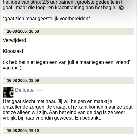
We werken samen met
67 derden
die uw gegevens
het idee van strax 2,5 uur trainen.. grootste gedeelte in t
kunnen ontvangen en verwerken.
goal.. maar die loop- en krachttraining aan het begin..
*gaat zich maar geestelijk voorbereiden*
16-08-2005, 18:58
Verwijderd
Klootzak!
(Ik heb het niet tegen een van jullie maar tegen een 'vriend'
van me )
16-08-2005, 19:09
Delicate
Het gaat slecht met haar. Jij wil helpen en maakt je
ontzettende zorgen. Je vraagt of je kant komen maar ze zegt
dat ze alleen wil zijn. Aan het eind van de dag is ze weer
vrolijk, bij haar vriendin geweest. En bedankt.
16-08-2005, 19:10