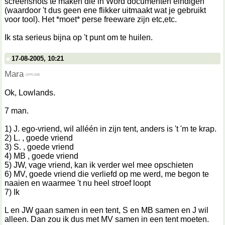
screenshots te maken die in Word documenten eindigen
(waardoor 't dus geen ene flikker uitmaakt wat je gebruikt
voor tool). Het *moet* perse freeware zijn etc,etc.
Ik sta serieus bijna op 't punt om te huilen.
17-08-2005, 10:21
Mara
Ok, Lowlands.
7 man.
1) J. ego-vriend, wil alléén in zijn tent, anders is 't 'm te krap.
2) L. , goede vriend
3) S. , goede vriend
4) MB , goede vriend
5) JW, vage vriend, kan ik verder wel mee opschieten
6) MV, goede vriend die verliefd op me werd, me begon te
naaien en waarmee 't nu heel stroef loopt
7) Ik
L en JW gaan samen in een tent, S en MB samen en J wil
alleen. Dan zou ik dus met MV samen in een tent moeten.