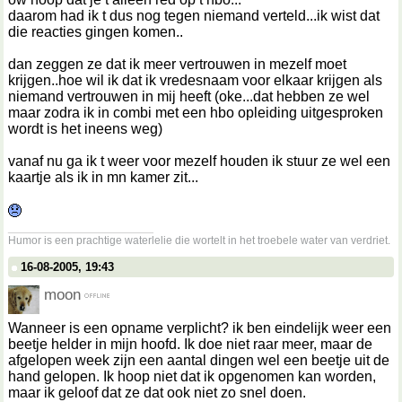
daarom had ik t dus nog tegen niemand verteld...ik wist dat
die reacties gingen komen..
dan zeggen ze dat ik meer vertrouwen in mezelf moet
krijgen..hoe wil ik dat ik vredesnaam voor elkaar krijgen als
niemand vertrouwen in mij heeft (oke...dat hebben ze wel
maar zodra ik in combi met een hbo opleiding uitgesproken
wordt is het ineens weg)
vanaf nu ga ik t weer voor mezelf houden ik stuur ze wel een
kaartje als ik in mn kamer zit...
__________________
Humor is een prachtige waterlelie die wortelt in het troebele water van verdriet.
16-08-2005, 19:43
moon
Wanneer is een opname verplicht? ik ben eindelijk weer een
beetje helder in mijn hoofd. Ik doe niet raar meer, maar de
afgelopen week zijn een aantal dingen wel een beetje uit de
hand gelopen. Ik hoop niet dat ik opgenomen kan worden,
maar ik geloof dat ze dat ook niet zo snel doen.