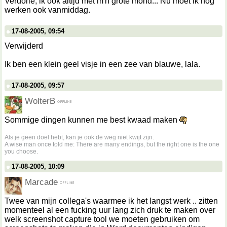
Verdorie, ik ook altijd met m'n grote mond... Nu moet ik nog
werken ook vanmiddag.
17-08-2005, 09:54
Verwijderd
Ik ben een klein geel visje in een zee van blauwe, lala.
17-08-2005, 09:57
WolterB
Sommige dingen kunnen me best kwaad maken
__________________
Als je geen doel hebt, kan je ook de weg niet kwijt zijn.
A wise man once told me: There are many endings, but the right one is the one
you choose.
17-08-2005, 10:09
Marcade
Twee van mijn collega's waarmee ik het langst werk .. zitten
momenteel al een fucking uur lang zich druk te maken over
welk screenshot capture tool we moeten gebruiken om