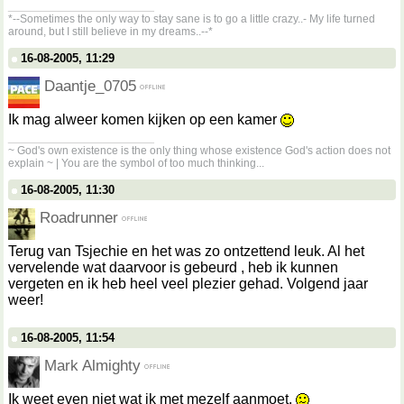
__________________
*--Sometimes the only way to stay sane is to go a little crazy..- My life turned
around, but I still believe in my dreams..--*
16-08-2005, 11:29
Daantje_0705
Ik mag alweer komen kijken op een kamer
__________________
~ God's own existence is the only thing whose existence God's action does not
explain ~ | You are the symbol of too much thinking...
16-08-2005, 11:30
Roadrunner
Terug van Tsjechie en het was zo ontzettend leuk. Al het
vervelende wat daarvoor is gebeurd , heb ik kunnen
vergeten en ik heb heel veel plezier gehad. Volgend jaar
weer!
16-08-2005, 11:54
Mark Almighty
Ik weet even niet wat ik met mezelf aanmoet.