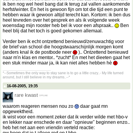
ik ben nog wel heel bang dat ik terug zal vallen aankomende
herfst/winter. En het is gewoon fijn om tot die tijd een punt te
hebben waar ik gewoon altijd terecht kan. Kortom: ik ben dus
heel tevreden over het gesprek en als ik volgende week
woensdag mijn rooster heb bel ik voor een afspraak..
Ben
heel blij dat het toch is goed gekomen allemaal.
Verder ben ik echt ontzettend benieuwd/zenuwachtig voor
de brief van school die hoogstwaarschijnlijk morgen komt
(anders knal ik de postbode neer
).. Ontzettend benieuwd
naar m'n klas en mentor.. *zucht* En met het dieeten gaat het
een stuk minder maar ja, ik kan niet alles hebben hè
__________________
*--Sometimes the only way to stay sane is to go a little crazy..- My life turned
around, but I still believe in my dreams..--*
16-08-2005, 19:35
rare kwast
waarom reageren mensen nou zo
daar gaat mn
opgewektheid.
ik wist voor een moment zeker dat ik verder wilde met hbo-v
en lekker naar enschede en daar "opnieuw" beginnen enzo..
heb het net aan een vriendin verteld reactie:
ow hoop dat je t alleen red op t hbo...