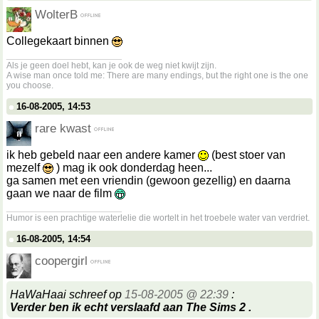
WolterB
Collegekaart binnen
__________________
Als je geen doel hebt, kan je ook de weg niet kwijt zijn.
A wise man once told me: There are many endings, but the right one is the one
you choose.
16-08-2005, 14:53
rare kwast
ik heb gebeld naar een andere kamer
(best stoer van
mezelf
) mag ik ook donderdag heen...
ga samen met een vriendin (gewoon gezellig) en daarna
gaan we naar de film
__________________
Humor is een prachtige waterlelie die wortelt in het troebele water van verdriet.
16-08-2005, 14:54
coopergirl
HaWaHaai schreef op
15-08-2005 @ 22:39
:
Verder ben ik echt verslaafd aan The Sims 2 .