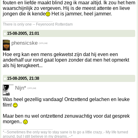
fouten en liefde maakt blind zeg ik maar altijd. Ik zou het hem
waarschijnlijk zo vergeven. Hij is de meest attente en lieve
jongen die ik kende
Het is jammer, heel jammer.
__________________
There is only one -- Feyenoord Rotterdam
15-08-2005, 21:01
phensicske
Hoe erg kan een mens gekwetst zijn dat hij even een
anderhalf uur rond gaat lopen zonder dat men het opmerkt
als hij terugkeert...
15-08-2005, 21:38
Nijn*
Was heel gezellig vandaag! Ontzettend gelachen en leuke
film!
Maar ben nu wel ontzettend zenuwachtig voor dat gesprek
morgen..
__________________
*--Sometimes the only way to stay sane is to go a little crazy..- My life turned
around, but I still believe in my dreams..--*