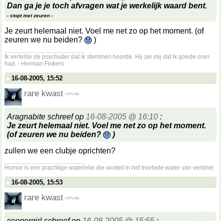
Dan ga je je toch afvragen wat je werkelijk waard bent.
- stopt met zeuren -
Je zeurt helemaal niet. Voel me net zo op het moment. (of
zeuren we nu beiden?
)
__________________
Ik vertelde de psychiater dat ik stemmen hoorde. Hij zei mij dat ik goede oren
had. - Herman Finkers
16-08-2005, 15:52
rare kwast
Aragnabite schreef op
16-08-2005 @ 16:10
:
Je zeurt helemaal niet. Voel me net zo op het moment.
(of zeuren we nu beiden?
)
zullen we een clubje oprichten?
__________________
Humor is een prachtige waterlelie die wortelt in het troebele water van verdriet.
16-08-2005, 15:53
rare kwast
coopergirl schreef op
16-08-2005 @ 15:55
: