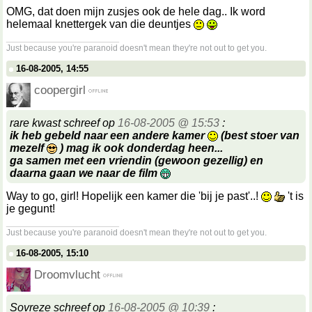
OMG, dat doen mijn zusjes ook de hele dag.. Ik word
helemaal knettergek van die deuntjes
__________________
Just because you're paranoid doesn't mean they're not out to get you.
16-08-2005, 14:55
coopergirl
rare kwast schreef op
16-08-2005 @ 15:53
:
ik heb gebeld naar een andere kamer
(best stoer van
mezelf
) mag ik ook donderdag heen...
ga samen met een vriendin (gewoon gezellig) en
daarna gaan we naar de film
Way to go, girl! Hopelijk een kamer die 'bij je past'..!
't is
je gegunt!
__________________
Just because you're paranoid doesn't mean they're not out to get you.
16-08-2005, 15:10
Droomvlucht
Sovreze schreef op
16-08-2005 @ 10:39
: