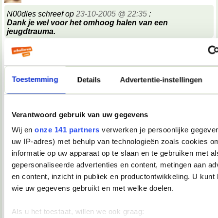
N00dles schreef op
23-10-2005 @ 22:35
:
Dank je wel voor het omhoog halen van een
jeugdtrauma.
hij gaat dood
ik hou van duits
Toestemming
Details
Advertentie-instellingen
__________________
To eu zèn
Verantwoord gebruik van uw gegevens
24-10-2005, 15:27
Verwijderd
Wij en
onze 141 partners
verwerken je persoonlijke gegevens
uw IP-adres) met behulp van technologieën zoals cookies o
Faulpelz (=luilak
)
informatie op uw apparaat op te slaan en te gebruiken met al
gepersonaliseerde advertenties en content, metingen aan ad
en content, inzicht in publiek en productontwikkeling. U kunt
24-10-2005, 15:45
wie uw gegevens gebruikt en met welke doelen.
poetic_tragedy
t leek op kaiserschwanz en was een duitse pannenkoek...
Als u het toestaat, willen we ook graag: