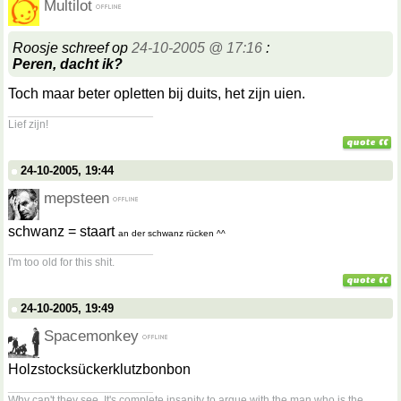
Multilot
Roosje schreef op
24-10-2005 @ 17:16
:
Peren, dacht ik?
Toch maar beter opletten bij duits, het zijn uien.
__________________
Lief zijn!
24-10-2005, 19:44
mepsteen
schwanz = staart
an der schwanz rücken ^^
__________________
I'm too old for this shit.
24-10-2005, 19:49
Spacemonkey
Holzstocksückerklutzbonbon
__________________
Why can't they see. It's complete insanity to argue with the man who is the