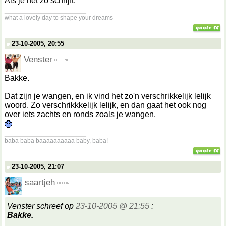
Als je het zo schrijft.
__________________
what a lovely day to shape your dreams
23-10-2005, 20:55
Venster
Bakke.
Dat zijn je wangen, en ik vind het zo'n verschrikkelijk lelijk
woord. Zo verschrikkkelijk lelijk, en dan gaat het ook nog
over iets zachts en ronds zoals je wangen.
__________________
baba baba baaaaaaaaaa baby, baba!
23-10-2005, 21:07
saartjeh
Venster schreef op
23-10-2005 @ 21:55
:
Bakke.