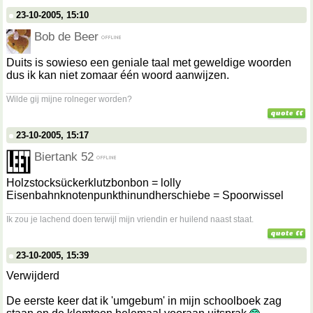
23-10-2005, 15:10
Bob de Beer
Duits is sowieso een geniale taal met geweldige woorden
dus ik kan niet zomaar één woord aanwijzen.
__________________
Wilde gij mijne rolneger worden?
23-10-2005, 15:17
Biertank 52
Holzstocksückerklutzbonbon = lolly
Eisenbahnknotenpunkthinundherschiebe = Spoorwissel
__________________
Ik zou je lachend doen terwijl mijn vriendin er huilend naast staat.
23-10-2005, 15:39
Verwijderd
De eerste keer dat ik 'umgebum' in mijn schoolboek zag