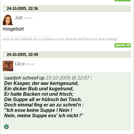
24-10-2005, 22:36
Jolt
misgebürt
__________________
and as we embark on a journey in our dreams well find our true ending
24-10-2005, 22:49
Uice
saartjeh schreef op
23-10-2005 @ 22:07
:
Der Kasper, der war kerngesund,
Ein dicker Bub und kugelrund,
Er hatte
Backen
rot und frisch;
Die Suppe aß er hübsch bei Tisch.
Doch einmal fing er an zu schrei'n :
"Ich esse keine Suppe ! Nein !
Nein, meine Suppe ess' ich nicht !"