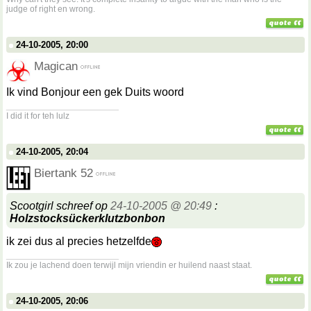
judge of right en wrong.
24-10-2005, 20:00
Magican
Ik vind Bonjour een gek Duits woord
__________________
I did it for teh lulz
24-10-2005, 20:04
Biertank 52
Scootgirl schreef op
24-10-2005 @ 20:49
:
Holzstocksückerklutzbonbon
ik zei dus al precies hetzelfde
__________________
Ik zou je lachend doen terwijl mijn vriendin er huilend naast staat.
24-10-2005, 20:06