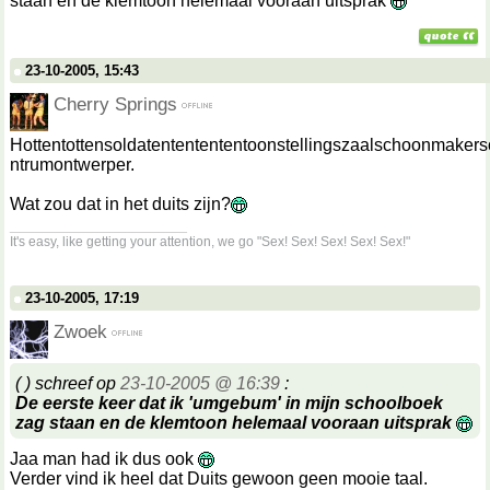
staan en de klemtoon helemaal vooraan uitsprak
23-10-2005, 15:43
Cherry Springs
Hottentottensoldatententententoonstellingszaalschoonmakers
ntrumontwerper.
Wat zou dat in het duits zijn?
__________________
It's easy, like getting your attention, we go "Sex! Sex! Sex! Sex! Sex!"
23-10-2005, 17:19
Zwoek
( ) schreef op
23-10-2005 @ 16:39
:
De eerste keer dat ik 'umgebum' in mijn schoolboek
zag staan en de klemtoon helemaal vooraan uitsprak
Jaa man had ik dus ook
Verder vind ik heel dat Duits gewoon geen mooie taal.