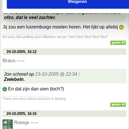
Weigeren
Hanneke schreef op
24-10-2005 @ 17:04
:
ik vind duits echt een lelijke taal. vergeleken met frans
ofzo, dat is veel zachter.
Jij zou een luxremburgs moeten horen. Het lijkt op allebij
__________________
It's easy, like getting your attention, we go "Sex! Sex! Sex! Sex! Sex!"
24-10-2005, 16:12
Bravo
Jon schreef op
23-10-2005 @ 22:34
:
Zwiebeln.
En dat zijn dan uien (toch?)
__________________
There are nine million bicycles in Beijing
24-10-2005, 16:16
Roosje