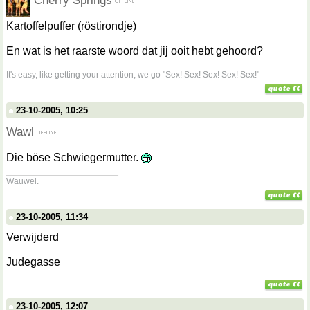
Cherry Springs
Kartoffelpuffer (röstirondje)
En wat is het raarste woord dat jij ooit hebt gehoord?
__________________
It's easy, like getting your attention, we go "Sex! Sex! Sex! Sex! Sex!"
23-10-2005, 10:25
Wawl
Die böse Schwiegermutter.
__________________
Wauwel.
23-10-2005, 11:34
Verwijderd
Judegasse
23-10-2005, 12:07