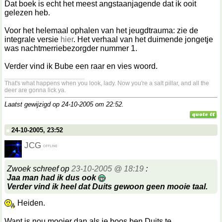
Dat boek is echt het meest angstaanjagende dat ik ooit
gelezen heb.
Voor het helemaal ophalen van het jeugdtrauma: zie de
integrale versie
hier
. Het verhaal van het duimende jongetje
was nachtmerriebezorgder nummer 1.
Verder vind ik Bube een raar en vies woord.
__________________
That's what happens when you look, lady. Now you're a salt pillar, and all the
deer are gonna lick ya.
Laatst gewijzigd op 24-10-2005 om
22:52
.
24-10-2005, 23:52
JCG
Zwoek schreef op
23-10-2005 @ 18:19
:
Jaa man had ik dus ook
Verder vind ik heel dat Duits gewoon geen mooie taal.
Heiden.
Want is nou mooier dan als je boos ben Duits te