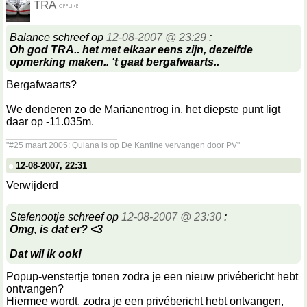
TRA
Balance schreef op
12-08-2007 @ 23:29
:
Oh god TRA.. het met elkaar eens zijn, dezelfde
opmerking maken.. 't gaat bergafwaarts..
Bergafwaarts?
We denderen zo de Marianentrog in, het diepste punt ligt
daar op -11.035m.
__________________
"#25 maart 2005: Quiana is op De Kantine vervangen door PV"
12-08-2007, 22:31
Verwijderd
Stefenootje schreef op
12-08-2007 @ 23:30
:
Omg, is dat er? <3
Dat wil ik ook!
Popup-venstertje tonen zodra je een nieuw privébericht hebt
ontvangen?
Hiermee wordt, zodra je een privébericht hebt ontvangen,