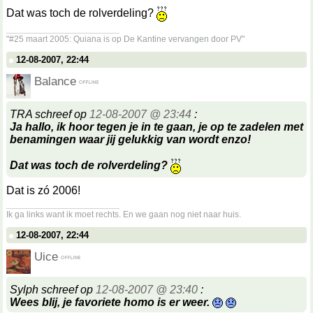
Dat was toch de rolverdeling?
__________________
"#25 maart 2005: Quiana is op De Kantine vervangen door PV"
12-08-2007, 22:44
Balance
TRA schreef op
12-08-2007 @ 23:44
:
Ja hallo, ik hoor tegen je in te gaan, je op te zadelen met
benamingen waar jij gelukkig van wordt enzo!
Dat was toch de rolverdeling?
Dat is zó 2006!
__________________
Ik ga links want ik moet rechts. En we gaan nog niet naar huis.
12-08-2007, 22:44
Uice
Sylph schreef op
12-08-2007 @ 23:40
:
Wees blij, je favoriete homo is er weer.