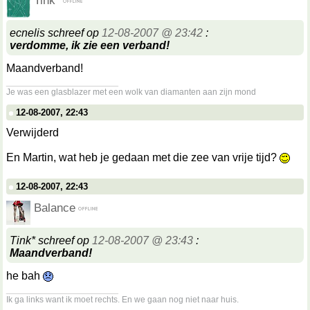
Tink*
ecnelis schreef op
12-08-2007 @ 23:42
:
verdomme, ik zie een verband!
Maandverband!
__________________
Je was een glasblazer met een wolk van diamanten aan zijn mond
12-08-2007, 22:43
Verwijderd
En Martin, wat heb je gedaan met die zee van vrije tijd?
12-08-2007, 22:43
Balance
Tink* schreef op
12-08-2007 @ 23:43
:
Maandverband!
he bah
__________________
Ik ga links want ik moet rechts. En we gaan nog niet naar huis.