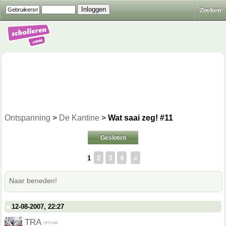
Zoeken
Ontspanning
>
De Kantine
>
Wat saai zeg! #11
Gesloten
1
2
3
4
»
Naar beneden!
12-08-2007, 22:27
TRA