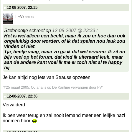
12-08-2007, 22:35
TRA
Stefenootje schreef op
12-08-2007 @ 23:33
:
Het is wel alleen een beeld, maar ik zou er hoe dan ook
ongelukkig door worden, of ik dat spelen nou leuk zou
vinden of niet.
Tja, beetje vaag, maar zo ga ik dat wel ervaren. Ik zit nu
bijv veel op het forum, dat vind ik uiteraard leuk, maar
aan de andere kant voel ik me er toch niet al te happy
bij.
Je kan altijd nog iets van Strauss opzetten.
__________________
"#25 maart 2005: Quiana is op De Kantine vervangen door PV"
12-08-2007, 22:36
Verwijderd
Ik ben weer terug en zal nooit iemand meer een lelijke nazi
noemen hoor.