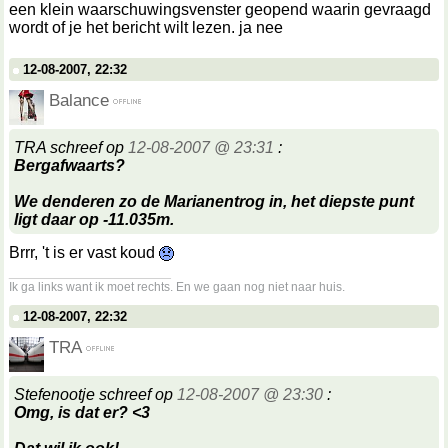
een klein waarschuwingsvenster geopend waarin gevraagd
wordt of je het bericht wilt lezen. ja nee
12-08-2007, 22:32
Balance
TRA schreef op
12-08-2007 @ 23:31
:
Bergafwaarts?
We denderen zo de Marianentrog in, het diepste punt
ligt daar op -11.035m.
Brrr, 't is er vast koud
__________________
Ik ga links want ik moet rechts. En we gaan nog niet naar huis.
12-08-2007, 22:32
TRA
Stefenootje schreef op
12-08-2007 @ 23:30
:
Omg, is dat er? <3