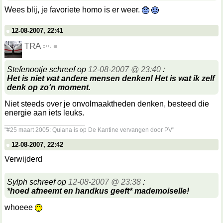
Wees blij, je favoriete homo is er weer.
12-08-2007, 22:41
TRA
Stefenootje schreef op
12-08-2007 @ 23:40
:
Het is niet wat andere mensen denken! Het is wat ik zelf
denk op zo'n moment.
Niet steeds over je onvolmaaktheden denken, besteed die
energie aan iets leuks.
__________________
"#25 maart 2005: Quiana is op De Kantine vervangen door PV"
12-08-2007, 22:42
Verwijderd
Sylph schreef op
12-08-2007 @ 23:38
:
*hoed afneemt en handkus geeft* mademoiselle!
whoeee