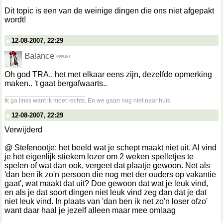
Dit topic is een van de weinige dingen die ons niet afgepakt
wordt!
12-08-2007, 22:29
Balance
Oh god TRA.. het met elkaar eens zijn, dezelfde opmerking
maken.. 't gaat bergafwaarts..
__________________
Ik ga links want ik moet rechts. En we gaan nog niet naar huis.
12-08-2007, 22:29
Verwijderd
@ Stefenootje: het beeld wat je schept maakt niet uit. Al vind
je het eigenlijk stiekem lozer om 2 weken spelletjes te
spelen of wat dan ook, vergeet dat plaatje gewoon. Net als
'dan ben ik zo'n persoon die nog met der ouders op vakantie
gaat', wat maakt dat uit? Doe gewoon dat wat je leuk vind,
en als je dat soort dingen niet leuk vind zeg dan dat je dat
niet leuk vind. In plaats van 'dan ben ik net zo'n loser ofzo'
want daar haal je jezelf alleen maar mee omlaag