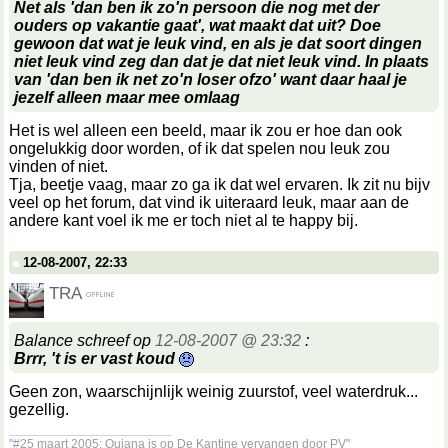
Net als 'dan ben ik zo'n persoon die nog met der
ouders op vakantie gaat', wat maakt dat uit? Doe
gewoon dat wat je leuk vind, en als je dat soort dingen
niet leuk vind zeg dan dat je dat niet leuk vind. In plaats
van 'dan ben ik net zo'n loser ofzo' want daar haal je
jezelf alleen maar mee omlaag
Het is wel alleen een beeld, maar ik zou er hoe dan ook
ongelukkig door worden, of ik dat spelen nou leuk zou
vinden of niet.
Tja, beetje vaag, maar zo ga ik dat wel ervaren. Ik zit nu bijv
veel op het forum, dat vind ik uiteraard leuk, maar aan de
andere kant voel ik me er toch niet al te happy bij.
12-08-2007, 22:33
TRA
Balance schreef op
12-08-2007 @ 23:32
:
Brrr, 't is er vast koud
Geen zon, waarschijnlijk weinig zuurstof, veel waterdruk...
gezellig.
__________________
"#25 maart 2005: Quiana is op De Kantine vervangen door PV"