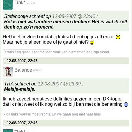
Tink*
Stefenootje schreef op
12-08-2007 @ 23:40
:
Het is niet wat andere mensen denken! Het is wat ik zelf
denk op zo'n moment.
Het heeft invloed omdat jij kritisch bent op jezelf enzo.
Maar heb je al een idee of je gaat of niet?
__________________
Je was een glasblazer met een wolk van diamanten aan zijn mond
12-08-2007, 22:43
Balance
TRA schreef op
12-08-2007 @ 23:39
:
Meisje-meisje.
Ik heb zoveel negatieve definities gezien in een DK-topic,
dat ik niet weet of ik nog wel zo blij ben met die benaming
__________________
Ik ga links want ik moet rechts. En we gaan nog niet naar huis.
12-08-2007, 22:43