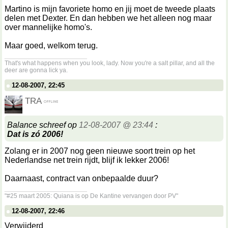
Martino is mijn favoriete homo en jij moet de tweede plaats
delen met Dexter. En dan hebben we het alleen nog maar
over mannelijke homo's.
Maar goed, welkom terug.
__________________
That's what happens when you look, lady. Now you're a salt pillar, and all the
deer are gonna lick ya.
12-08-2007, 22:45
TRA
Balance schreef op
12-08-2007 @ 23:44
:
Dat is zó 2006!
Zolang er in 2007 nog geen nieuwe soort trein op het
Nederlandse net trein rijdt, blijf ik lekker 2006!
Daarnaast, contract van onbepaalde duur?
__________________
"#25 maart 2005: Quiana is op De Kantine vervangen door PV"
12-08-2007, 22:46
Verwijderd