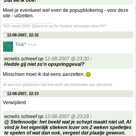
Dat wil ik ook!
Moet je eventueel wel even de popupblokering - voor deze
site - uitzetten.
__________________
"#25 maart 2005: Quiana is op De Kantine vervangen door PV"
12-08-2007, 22:32
Tink*
ecnelis schreef op
12-08-2007 @ 23:30
:
Hedde gij niet zo'n opspringgeval?
Misschien moet ik dat eens aanzetten.
__________________
Je was een glasblazer met een wolk van diamanten aan zijn mond
12-08-2007, 22:33
Verwijderd
ecnelis schreef op
12-08-2007 @ 23:29
:
@ Stefenootje: het beeld wat je schept maakt niet uit. Al
vind je het eigenlijk stiekem lozer om 2 weken spelletjes
te spelen of wat dan ook, vergeet dat plaatje gewoon.