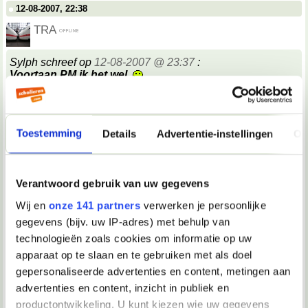
12-08-2007, 22:38
TRA
Sylph schreef op
12-08-2007 @ 23:37
:
Voortaan PM ik het wel.
__________________
"#25 maart 2005: Quiana is op De Kantine vervangen door PV"
Toestemming
Details
Advertentie-instellingen
Ov
12-08-2007, 22:38
Tink*
Verantwoord gebruik van uw gegevens
Stefenootje, je moet niet zoveel nadenken over wat andere
mensen misschien wel niet zouden kunnen denken.
Dat
Wij en
onze 141 partners
verwerken je persoonlijke
is alleen maar vermoeiend. Gewoon doen wat jij wilt en
gegevens (bijv. uw IP-adres) met behulp van
/caren wat anderen denken!
__________________
technologieën zoals cookies om informatie op uw
Je was een glasblazer met een wolk van diamanten aan zijn mond
apparaat op te slaan en te gebruiken met als doel
12-08-2007, 22:38
gepersonaliseerde advertenties en content, metingen aan
advertenties en content, inzicht in publiek en
TRA
productontwikkeling. U kunt kiezen wie uw gegevens