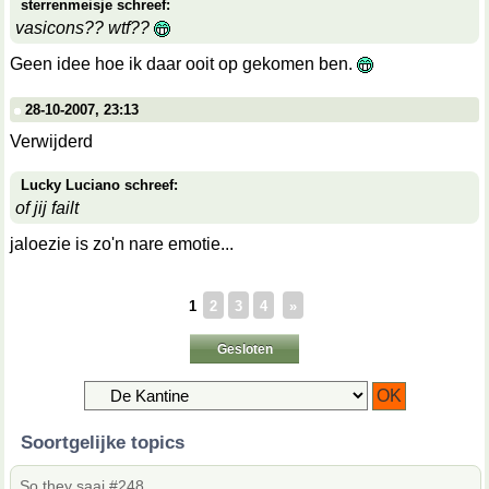
sterrenmeisje schreef:
vasicons?? wtf??
Geen idee hoe ik daar ooit op gekomen ben.
28-10-2007, 23:13
Verwijderd
Lucky Luciano schreef:
of jij failt
jaloezie is zo'n nare emotie...
1
2
3
4
»
Gesloten
Soortgelijke topics
So they saai #248