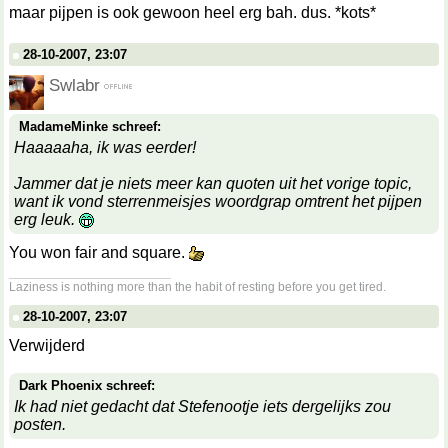
maar pijpen is ook gewoon heel erg bah. dus. *kots*
28-10-2007, 23:07
Swlabr
MadameMinke schreef:
Haaaaaha, ik was eerder!
Jammer dat je niets meer kan quoten uit het vorige topic,
want ik vond sterrenmeisjes woordgrap omtrent het pijpen
erg leuk.
You won fair and square.
__________________
Laziness is nothing more than the habit of resting before you get tired.
28-10-2007, 23:07
Verwijderd
Dark Phoenix schreef:
Ik had niet gedacht dat Stefenootje iets dergelijks zou
posten.