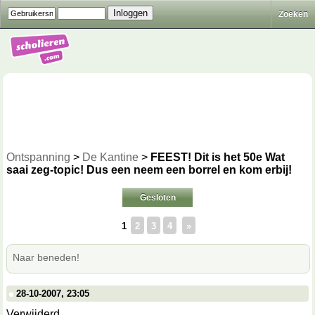
Zoeken
Ontspanning
>
De Kantine
>
FEEST! Dit is het 50e Wat
saai zeg-topic! Dus een neem een borrel en kom erbij!
Gesloten
1
2
3
4
»
Naar beneden!
28-10-2007, 23:05
Verwijderd