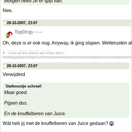
Morgen heeft ze er spijt van.
Nee.
28-10-2007, 23:07
TopDrop
Oh, deze is er ook nog. Anyway, ik ging slapen. Welterusten a
__________________
♥ - I miss all the places we never went. -
heddegijdagezeetgehadmindedawerklukwoarhoedoedegijdahoedoedegijdahoe
28-10-2007, 23:07
Verwijderd
Stefenootje schreef:
Maar goed.
Pijpen dus.
En de knuffelberen van Juice.
Wát heb jij met de knuffelberen van Juice gedaan?