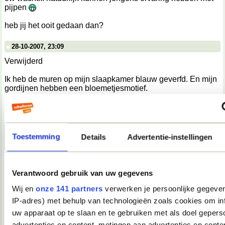
pijpen
heb jij het ooit gedaan dan?
28-10-2007, 23:09
Verwijderd
Ik heb de muren op mijn slaapkamer blauw geverfd. En mijn
gordijnen hebben een bloemetjesmotief.
28-10-2007, 23:09
Verwijderd
Toestemming
Details
Advertentie-instellingen
Ik vind dat Juice dat best mag.
Ik heb twee nijlpaardknuffels. Maar die liggen niet in mijn
bed, maar op mijn verwarming.
En de kleinste (en oudste) heet Vasicons, die naam heb ik
Verantwoord gebruik van uw gegevens
bedacht toen ik 1 was.
Wij en
onze 141 partners
verwerken je persoonlijke gegeven
28-10-2007, 23:09
IP-adres) met behulp van technologieën zoals cookies om in
uw apparaat op te slaan en te gebruiken met als doel gepers
PixelDansje
advertenties en content, metingen aan advertenties en conten