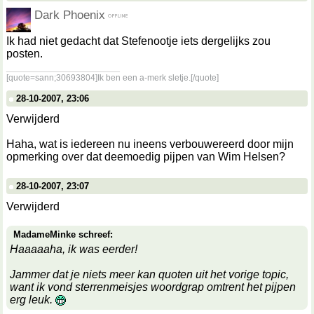
Dark Phoenix
Ik had niet gedacht dat Stefenootje iets dergelijks zou
posten.
__________________
[quote=sann;30693804]Ik ben een a-merk sletje.[/quote]
28-10-2007, 23:06
Verwijderd
Haha, wat is iedereen nu ineens verbouwereerd door mijn
opmerking over dat deemoedig pijpen van Wim Helsen?
28-10-2007, 23:07
Verwijderd
MadameMinke schreef:
Haaaaaha, ik was eerder!
Jammer dat je niets meer kan quoten uit het vorige topic,
want ik vond sterrenmeisjes woordgrap omtrent het pijpen
erg leuk.