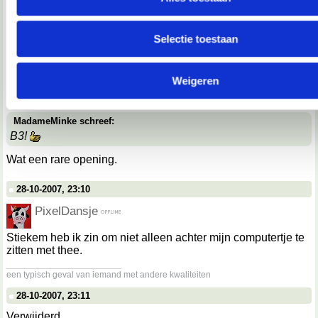
sterrenmeisje schreef:
gebruik van hun services.
maar pijpen is ook gewoon heel erg bah. dus. *kots*
Selectie toestaan
Je moet ook niet deepthroaten als je het niet kan
We werken samen met
67 derden
die uw gegevens kunnen 
en verwerken.
28-10-2007, 23:10
Weigeren
Verwijderd
MadameMinke schreef:
B3!
Wat een rare opening.
28-10-2007, 23:10
PixelDansje
Stiekem heb ik zin om niet alleen achter mijn computertje te
zitten met thee.
__________________
een typisch geval van iemand met andere kwaliteiten
28-10-2007, 23:11
Verwijderd