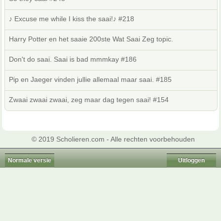
♪ Excuse me while I kiss the saai!♪ #218
Harry Potter en het saaie 200ste Wat Saai Zeg topic.
Don't do saai. Saai is bad mmmkay #186
Pip en Jaeger vinden jullie allemaal maar saai. #185
Zwaai zwaai zwaai, zeg maar dag tegen saai! #154
© 2019 Scholieren.com - Alle rechten voorbehouden
Normale versie
Uitloggen