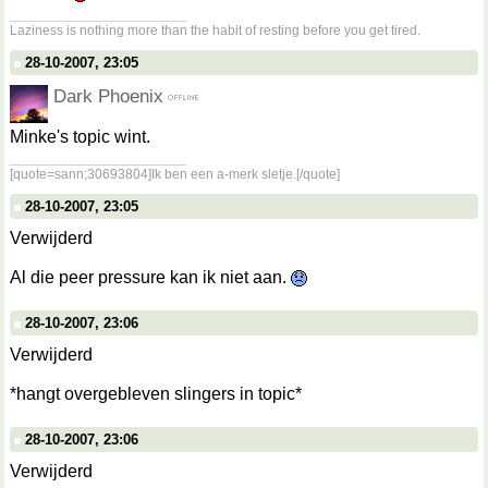
__________________
Laziness is nothing more than the habit of resting before you get tired.
28-10-2007, 23:05
Dark Phoenix
Minke's topic wint.
__________________
[quote=sann;30693804]Ik ben een a-merk sletje.[/quote]
28-10-2007, 23:05
Verwijderd
Al die peer pressure kan ik niet aan.
28-10-2007, 23:06
Verwijderd
*hangt overgebleven slingers in topic*
28-10-2007, 23:06
Verwijderd