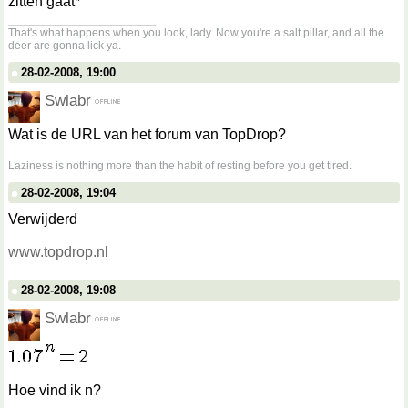
zitten gaat*
__________________
That's what happens when you look, lady. Now you're a salt pillar, and all the
deer are gonna lick ya.
28-02-2008, 19:00
Swlabr
Wat is de URL van het forum van TopDrop?
__________________
Laziness is nothing more than the habit of resting before you get tired.
28-02-2008, 19:04
Verwijderd
www.topdrop.nl
28-02-2008, 19:08
Swlabr
Hoe vind ik n?
__________________