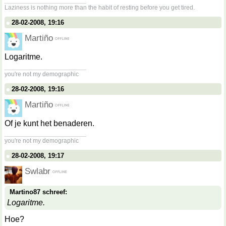
Laziness is nothing more than the habit of resting before you get tired.
28-02-2008, 19:16
Martiño
Logaritme.
__________________
you're not my demographic
28-02-2008, 19:16
Martiño
Of je kunt het benaderen.
__________________
you're not my demographic
28-02-2008, 19:17
Swlabr
Martino87 schreef:
Logaritme.
Hoe?