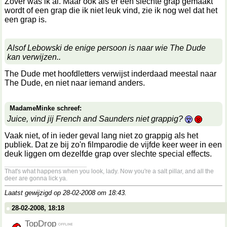
Zover was ik al. Maar ook als er een slechte grap gemaakt
wordt of een grap die ik niet leuk vind, zie ik nog wel dat het
een grap is.
Alsof Lebowski de enige persoon is naar wie The Dude
kan verwijzen..
The Dude met hoofdletters verwijst inderdaad meestal naar
The Dude, en niet naar iemand anders.
MadameMinke schreef:
Juice, vind jij French and Saunders niet grappig?
Vaak niet, of in ieder geval lang niet zo grappig als het
publiek. Dat ze bij zo'n filmparodie de vijfde keer weer in een
deuk liggen om dezelfde grap over slechte special effects.
__________________
That's what happens when you look, lady. Now you're a salt pillar, and all the
deer are gonna lick ya.
Laatst gewijzigd op 28-02-2008 om
18:43
.
28-02-2008, 18:18
TopDrop