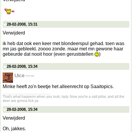
28-02-2008, 15:31
Verwijderd
ik heb dat ook een keer met blondeerspul gehad. toen was
mn jas gebleekt. zoooo zonde. maar met mn gewone haar
gebeurde dat nooit hoor (even geruststellen
)
28-02-2008, 15:34
Uice
Minke heeft zo'n beetje het alleenrecht op Saaitopics.
__________________
That's what happens when you look, lady. Now you're a salt pillar, and all the
deer are gonna lick ya.
28-02-2008, 15:34
Verwijderd
Oh, jakkes.