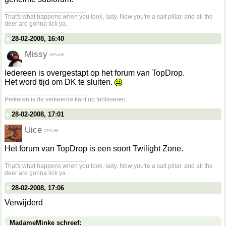
__________________
That's what happens when you look, lady. Now you're a salt pillar, and all the
deer are gonna lick ya.
28-02-2008, 16:40
Missy
Iedereen is overgestapt op het forum van TopDrop.
Het word tijd om DK te sluiten.
__________________
Piekeren is de verkeerde kant op fantaseren.
28-02-2008, 17:01
Uice
Het forum van TopDrop is een soort Twilight Zone.
__________________
That's what happens when you look, lady. Now you're a salt pillar, and all the
deer are gonna lick ya.
28-02-2008, 17:06
Verwijderd
MadameMinke schreef: