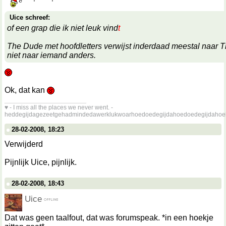
Uice schreef:
of een grap die ik niet leuk vind
t
The Dude met hoofdletters verwijst inderdaad meestal naar 
niet naar iemand anders.
Ok, dat kan
__________________
♥ - I miss all the places we never went. -
heddegijdagezeetgehadmindedawerklukwoarhoedoedegijdahoedoedegijdahoe
28-02-2008, 18:23
Verwijderd
Pijnlijk Uice, pijnlijk.
28-02-2008, 18:43
Uice
Dat was geen taalfout, dat was forumspeak. *in een hoekje