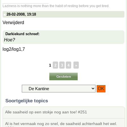
__________________
Laziness is nothing more than the habit of resting before you get tired.
28-02-2008, 19:18
Verwijderd
Darkiekurd schreef:
Hoe?
log2/log1,7
1
2
3
4
»
Gesloten
Soortgelijke topics
Alle saaiheid op een stokje nog aan toe! #251
Al is het vermaak nog zo snel, de saaiheid achterhaalt het wel.