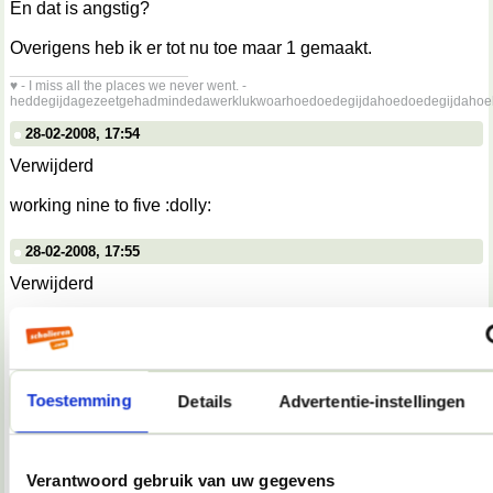
En dat is angstig?
Overigens heb ik er tot nu toe maar 1 gemaakt.
__________________
♥ - I miss all the places we never went. -
heddegijdagezeetgehadmindedawerklukwoarhoedoedegijdahoedoedegijdahoe
28-02-2008, 17:54
Verwijderd
working nine to five :dolly:
28-02-2008, 17:55
Verwijderd
mrauauwwww :floortje:
28-02-2008, 18:01
Toestemming
Details
Advertentie-instellingen
Uice
TopDrop schreef:
En dat is angstig?
Verantwoord gebruik van uw gegevens