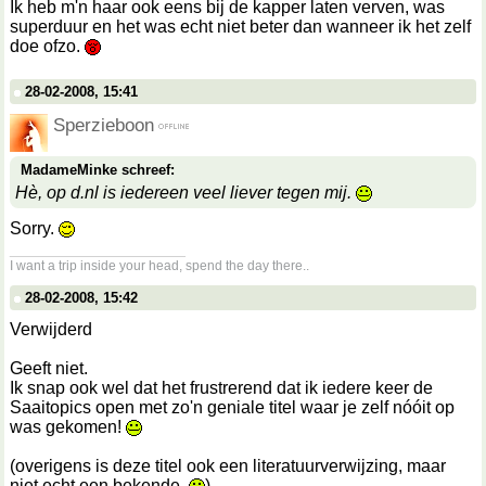
Ik heb m'n haar ook eens bij de kapper laten verven, was
superduur en het was echt niet beter dan wanneer ik het zelf
doe ofzo.
28-02-2008, 15:41
Sperzieboon
MadameMinke schreef:
Hè, op d.nl is iedereen veel liever tegen mij.
Sorry.
__________________
I want a trip inside your head, spend the day there..
28-02-2008, 15:42
Verwijderd
Geeft niet.
Ik snap ook wel dat het frustrerend dat ik iedere keer de
Saaitopics open met zo'n geniale titel waar je zelf nóóit op
was gekomen!
(overigens is deze titel ook een literatuurverwijzing, maar
niet echt een bekende.
)