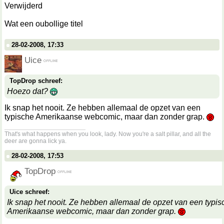
Verwijderd
Wat een oubollige titel
28-02-2008, 17:33
Uice
TopDrop schreef:
Hoezo dat?
Ik snap het nooit. Ze hebben allemaal de opzet van een
typische Amerikaanse webcomic, maar dan zonder grap.
__________________
That's what happens when you look, lady. Now you're a salt pillar, and all the
deer are gonna lick ya.
28-02-2008, 17:53
TopDrop
Uice schreef:
Ik snap het nooit. Ze hebben allemaal de opzet van een typis
Amerikaanse webcomic, maar dan zonder grap.