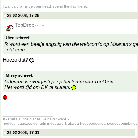
__________________
I want a trip inside your head, spend the day there..
28-02-2008, 17:28
TopDrop
Uice schreef:
Ik word een beetje angstig van die webcomic op Maarten's 
subforum.
Hoezo dat?
Missy schreef:
Iedereen is overgestapt op het forum van TopDrop.
Het word tijd om DK te sluiten.
dt
__________________
♥ - I miss all the places we never went. -
heddegijdagezeetgehadmindedawerklukwoarhoedoedegijdahoedoedegijdahoe
28-02-2008, 17:31