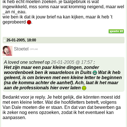
ik heb echt moeten zoeken. je taalgebruik is wat
ingewikkeld, mss soms naar wat krommig neigend, maar wel
_an ni_eau.
wie ben ik dat ik jouw brief na kan kijken, maar ik heb 't
geprobeerd
.
26-01-2005, 18:00
Stoetel
A loved one schreef op
26-01-2005 @ 17:57
:
Het zijn maar een paar kleine dingen, zonder
woordenboek ben ik waardeloos in Duits
Wat ik heb
geleerd, is om brieven met een kleine letter te beginnen
(na de komma achter de aanhef). Ach, laat ik het maar
aan de professionals hier over laten
Bedankt voor je reply. Je hebt gelijk, die könnten moest idd
met een kleine letter. Wat die hoofdletters betreft, volgens
Van Dale moeten die er staan. En dat van dat bewerben ga
ik zeker nog eens opzoeken, zodat ik het eventueel kan
aanpassen.