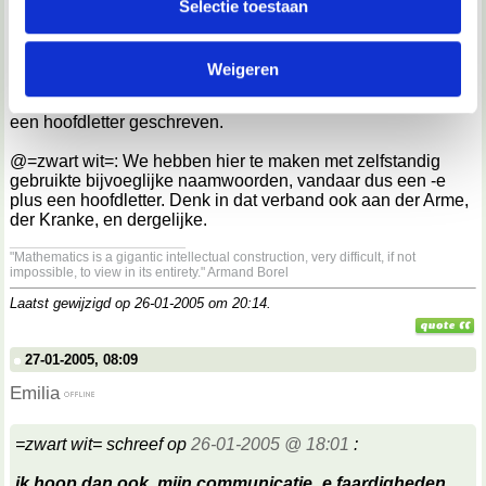
Selectie toestaan
partners kunnen deze gegevens combineren met andere
Jazeker, want het gaat hier om zelfstandige naamwoorden.
Vergelijk het maar met de uitdrukkingen het Duits, het Frans,
informatie die je aan ze hebt verstrekt of die ze hebben
en dergelijke, in het Nederlands. Duits en Frans zijn in dit
Weigeren
verzameld op basis van jouw gebruik van hun services.
geval ook zelfstandige naamwoorden, en zoals je weet
worden zelfstandige naamwoorden in het Duits altijd met
een hoofdletter geschreven.
We werken samen met
67 derden
die uw gegevens
kunnen ontvangen en verwerken.
@=zwart wit=: We hebben hier te maken met zelfstandig
gebruikte bijvoeglijke naamwoorden, vandaar dus een -e
plus een hoofdletter. Denk in dat verband ook aan der Arme,
der Kranke, en dergelijke.
__________________
"Mathematics is a gigantic intellectual construction, very difficult, if not
impossible, to view in its entirety." Armand Borel
Laatst gewijzigd op 26-01-2005 om
20:14
.
27-01-2005, 08:09
Emilia
=zwart wit= schreef op
26-01-2005 @ 18:01
:
ik hoop dan ook, mijn communicatie_e faardigheden