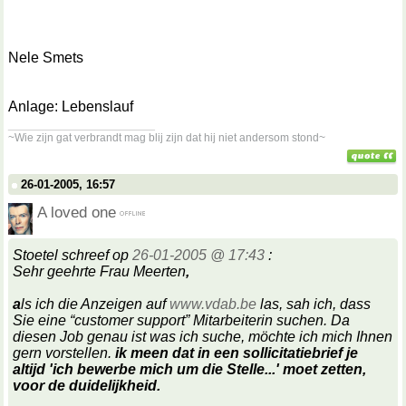
Nele Smets
Anlage: Lebenslauf
__________________
~Wie zijn gat verbrandt mag blij zijn dat hij niet andersom stond~
26-01-2005, 16:57
A loved one
Stoetel schreef op
26-01-2005 @ 17:43
:
Sehr geehrte Frau Meerten
,
a
ls ich die Anzeigen auf
www.vdab.be
las, sah ich, dass
Sie eine “customer support” Mitarbeiterin suchen. Da
diesen Job genau ist was ich suche, möchte ich mich Ihnen
gern vorstellen.
ik meen dat in een sollicitatiebrief je
altijd 'ich bewerbe mich um die Stelle...' moet zetten,
voor de duidelijkheid.