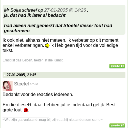
Mr Soija schreef op
27-01-2005 @ 14:26
:
ja, dat had ik later al bedacht
had alleen niet gemerkt dat
Stoetel
dieser
fout had
geschreven
Ik ook niet, althans niet meteen. Ik verbeter op dit moment
enkel verbeteringen.
'k Heb geen tijd voor de volledige
tekst.
__________________
Ernst ist das Leben, heiter ist die Kunst.
27-01-2005, 21:45
Stoetel
Bedankt voor de reacties iedereen.
En die dieseR, daar hebben jullie inderdaad gelijk. Best
grote fout,
.
__________________
~Wie zijn gat verbrandt mag blij zijn dat hij niet andersom stond~