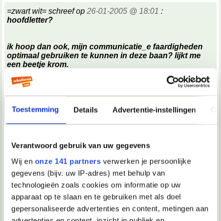
=zwart wit= schreef op
26-01-2005 @ 18:01
:
hoofdletter?
ik hoop dan ook, mijn communicatie_e faardigheden
optimaal gebruiken te kunnen in deze baan? lijkt me
een beetje krom.
mss moet je anwenden omwisselen met zu konnen?
_anwaar die -e? + hoofdletter?
Toestemming
Details
Advertentie-instellingen
Ov
meerfoud?
Verantwoord gebruik van uw gegevens
Wij en
onze 141 partners
verwerken je persoonlijke
na de aanhef olgt nooit een hoofdletter.
gegevens (bijv. uw IP-adres) met behulp van
technologieën zoals cookies om informatie op uw
ik heb echt moeten zoeken. je taalgebruik is wat
apparaat op te slaan en te gebruiken met als doel
ingewikkeld, mss soms naar wat krommig neigend,
maar wel _an ni_eau.
gepersonaliseerde advertenties en content, metingen aan
wie ben ik dat ik jouw brief na kan kijken, maar ik heb 't
advertenties en content, inzicht in publiek en