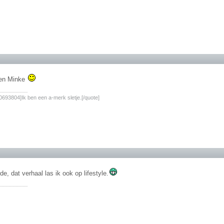
 en Minke
________
693804]Ik ben een a-merk sletje.[/quote]
e, dat verhaal las ik ook op lifestyle.
________