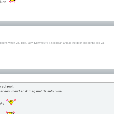
iken.
________
pens when you look, lady. Now you're a salt pillar, and all the deer are gonna lick ya.
 schreef:
aar een vriend en ik mag met de auto :woei:
nke