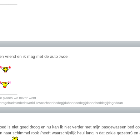
________
en vriend en ik mag met de auto :woei:
________
the places we never went. -
zeetgehadmindedawerklukwoarhoedoedegijdahoedoedegijdahoeheddegijdagedoan
oed is niet goed droog en nu kan ik niet verder met mijn pasgewassen bed o
 naar schimmel rook (heeft waarschijnlijk heul lang in dat zakje gezeten) en