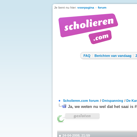
Je bent nu hier:
voorpagina
»
forum
FAQ
Berichten van vandaag
Scholieren.com forum
/
Ontspanning
/
De Kan
Ja, we weten nu wel dat het saai is 
24-04-2008, 21:59