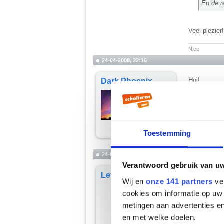
En de r
Veel plezier!
__________
Nice
24-04-2008, 22:16
Hoi!
Dark Phoenix
__________
[quote=sann;30
Toestemming
24-04-2008, 22:17
Verantwoord gebruik van u
Citaat:
Lethe
Wij en
onze 141 partners
ver
Dark Ph
cookies om informatie op uw 
Hoi!
metingen aan advertenties en
Hoi!
en met welke doelen.