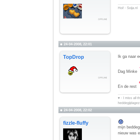
__________
Hoi! - Soija.nl
24-04-2008, 22:01
Ik ga naar e
TopDrop
Dag Minke
En de rest
__________
♥ - I miss all 
heddegijdage
24-04-2008, 22:02
fizzle-fluffy
mijn beddeg
nieuw was en