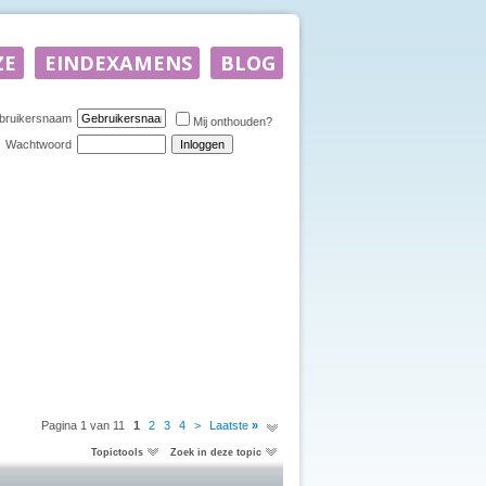
bruikersnaam
Mij onthouden?
Wachtwoord
Pagina 1 van 11
1
2
3
4
>
Laatste
»
Topictools
Zoek in deze topic