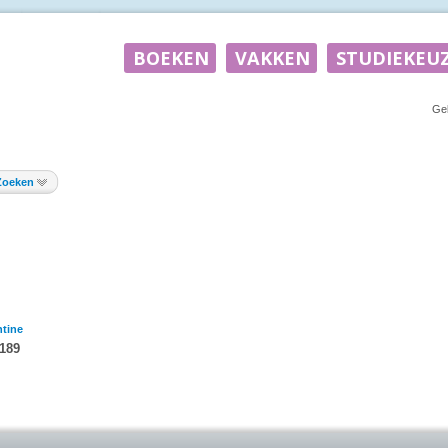
Ge
Zoeken
tine
#189