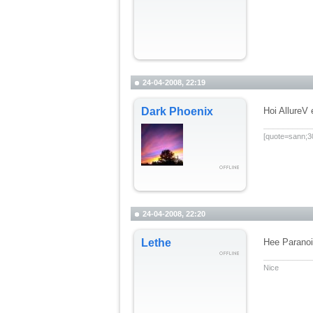
24-04-2008, 22:19
Dark Phoenix
Hoi AllureV
__________
[quote=sann;30
24-04-2008, 22:20
Lethe
Hee Paranoid
__________
Nice