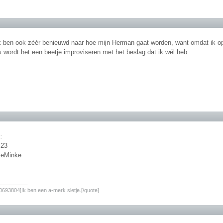
k ben ook zéér benieuwd naar hoe mijn Herman gaat worden, want omdat ik op
s wordt het een beetje improviseren met het beslag dat ik wél heb.
:
:23
meMinke
________
693804]Ik ben een a-merk sletje.[/quote]