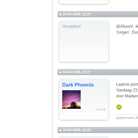
24-04-2008, 22:23
Verwijderd
@AllureV: i
'zorgen'. Du
24-04-2008, 22:27
Laatste post
Dark Phoenix
Vandaag 23
door Mada
__________
[quote=sann;30
24-04-2008, 22:29