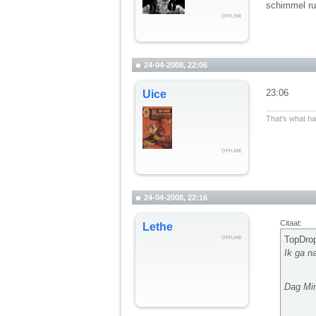
schimmel ru
24-04-2008, 22:06
23:06
Uice
__________
That's what hap
24-04-2008, 22:16
Citaat:
Lethe
TopDrop
Ik ga n
Dag Mi