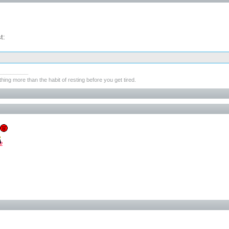
t:
________
hing more than the habit of resting before you get tired.