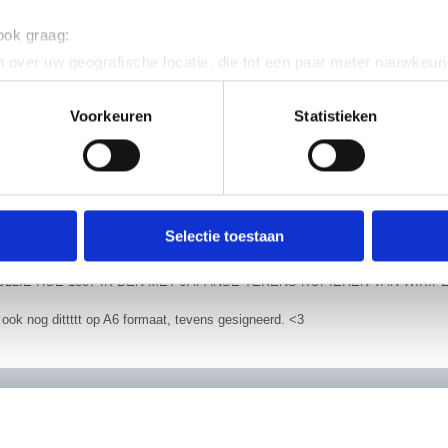
________
 ook graag:
 over uw geografische locatie, die tot een paar meter nauwkeuri
eren door het actief te scannen op specifieke eigenschappen (fing
ag was gruwelijk gaaf en ik ben nog steeds PSYCHEDDDDDDDDD-D-D dus ik
onlijke gegevens worden verwerkt en stel uw voorkeuren in he
Voorkeuren
Statistieken
de openingsavond van de tentoonstelling van Shintaro Kago en toen bleek het
jzigen of intrekken in de Cookieverklaring.
. En ik was er als een van de eersten dus ik ben drie miljoen keer op de foto 
 kon ik wel alle geheime stripjes lezen
Het was ook iets te druk naar mij
ent en advertenties te personaliseren, om functies voor social
n eerste tentoonstelling in Europa is. En ondanks de drukte was het wel gruwel
ien heb ik mijn exemplaar van 喜劇駅前虐殺 (Atrocious Comedy in Front of the S
. Ook delen we informatie over jouw gebruik van onze site met 
schud en me gedragen als een idiote fangirl, dus yeaahhhh
Nu ben ik 
e. Deze partners kunnen deze gegevens combineren met andere i
Selectie toestaan
enken voor het nooit meer wassen van mijn hand zonder dat hij er af valt doo
erzameld op basis van jouw gebruik van hun services.
JULLIE HOE 1337 IK BEN MET JAPANSE TEKENS KOPIËREN VAN WIKIP
erden
die uw gegevens kunnen ontvangen en verwerken.
b ook nog dittttt op A6 formaat, tevens gesigneerd. <3