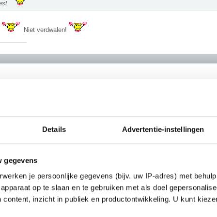
est
Niet verdwalen!
________
________
693804]Ik ben een a-merk sletje.[/quote]
Details
Advertentie-instellingen
w gegevens
werken je persoonlijke gegevens (bijv. uw IP-adres) met behulp
oenix schreef:
apparaat op te slaan en te gebruiken met als doel gepersonalise
 content, inzicht in publiek en productontwikkeling. U kunt kiez