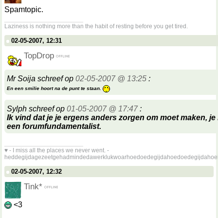
Spamtopic.
__________________
Laziness is nothing more than the habit of resting before you get tired.
02-05-2007, 12:31
TopDrop
Mr Soija schreef op
02-05-2007 @ 13:25
:
En een smilie hoort na de punt te staan.
Sylph schreef op
01-05-2007 @ 17:47
:
Ik vind dat je je ergens anders zorgen om moet maken, je l
een forumfundamentalist.
__________________
♥ - I miss all the places we never went. -
heddegijdagezeetgehadmindedawerklukwoarhoedoedegijdahoedoedegijdahoe
02-05-2007, 12:32
Tink*
<3