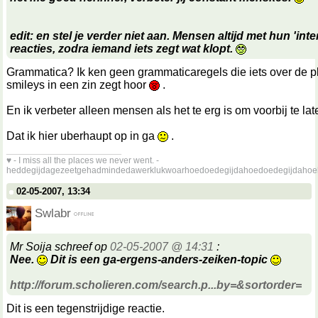
edit: en stel je verder niet aan. Mensen altijd met hun 'inte
reacties, zodra iemand iets zegt wat klopt.
Grammatica? Ik ken geen grammaticaregels die iets over de p
smileys in een zin zegt hoor
.
En ik verbeter alleen mensen als het te erg is om voorbij te l
Dat ik hier uberhaupt op in ga
.
__________________
♥ - I miss all the places we never went. -
heddegijdagezeetgehadmindedawerklukwoarhoedoedegijdahoedoedegijdahoe
02-05-2007, 13:34
Swlabr
Mr Soija schreef op
02-05-2007 @ 14:31
:
Nee.
Dit is een ga-ergens-anders-zeiken-topic
http://forum.scholieren.com/search.p...by=&sortorder=
Dit is een tegenstrijdige reactie.