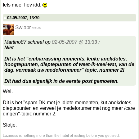
Iets meer liev idd.
02-05-2007, 13:30
Swlabr
Martino87 schreef op
02-05-2007 @ 13:33
:
Niet.
Dit is het "embarrassing moments, leuke anekdotes,
hoogtepunten, dieptepunten of weet-ik-veel-wat, van de
dag, vermaak uw medeforummer" topic, nummer 2!
Dit had dus eigenlijk in de eerste post gemoeten.
Wel.
Dit is het ''spam DK met je idiote momenten, kut anekdotes,
dieptepunten en verveel je medeforumer met nog meer /care
dingen''-topic nummer 2.
Slotje.
__________________
Laziness is nothing more than the habit of resting before you get tired.