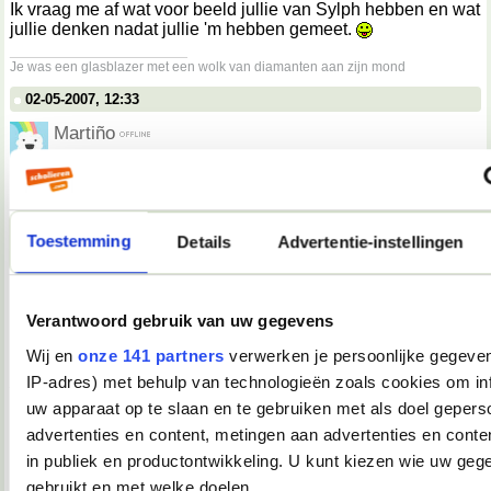
Ik vraag me af wat voor beeld jullie van Sylph hebben en wat
jullie denken nadat jullie 'm hebben gemeet.
__________________
Je was een glasblazer met een wolk van diamanten aan zijn mond
02-05-2007, 12:33
Martiño
Darkiekurd schreef op
02-05-2007 @ 13:30
:
Spamtopic.
Niet.
Toestemming
Details
Advertentie-instellingen
Dit is het "embarrassing moments, leuke anekdotes,
hoogtepunten, dieptepunten of weet-ik-veel-wat, van de dag,
vermaak uw medeforummer" topic, nummer 2!
Verantwoord gebruik van uw gegevens
Wij en
onze 141 partners
verwerken je persoonlijke gegeven
Dit had dus eigenlijk in de eerste post gemoeten.
__________________
IP-adres) met behulp van technologieën zoals cookies om in
you're not my demographic
uw apparaat op te slaan en te gebruiken met als doel gepers
02-05-2007, 12:36
advertenties en content, metingen aan advertenties en conten
in publiek en productontwikkeling. U kunt kiezen wie uw geg
Tink*
gebruikt en met welke doelen.