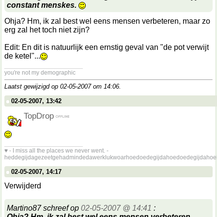
constant menskes.
Ohja? Hm, ik zal best wel eens mensen verbeteren, maar zo
erg zal het toch niet zijn?
Edit: En dit is natuurlijk een ernstig geval van "de pot verwijt
de ketel"...
__________________
you're not my demographic
Laatst gewijzigd op 02-05-2007 om
14:06
.
02-05-2007, 13:42
TopDrop
__________________
♥ - I miss all the places we never went. -
heddegijdagezeetgehadmindedawerklukwoarhoedoedegijdahoedoedegijdahoe
02-05-2007, 14:17
Verwijderd
Martino87 schreef op
02-05-2007 @ 14:41
:
Ohja? Hm, ik zal best wel eens mensen verbeteren,