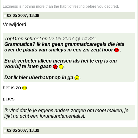
__________________
Laziness is nothing more than the habit of resting before you get tired.
02-05-2007, 13:38
Verwijderd
TopDrop schreef op
02-05-2007 @ 14:33
:
Grammatica? Ik ken geen grammaticaregels die iets
over de plaats van smileys in een zin zegt hoor
.
En ik verbeter alleen mensen als het te erg is om
voorbij te laten gaan
.
Dat ik hier uberhaupt op in ga
.
het is zo
pcies
Ik vind dat je je ergens anders zorgen om moet maken, je
lijkt nu echt een forumfundamentalist.
02-05-2007, 13:39