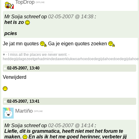
TopDrop
Mr Soija schreef op
02-05-2007 @ 14:38
:
het is zo
pcies
Je jat mn quotes
Ga je eigen quotes zoeken
__________________
♥ - I miss all the places we never went. -
heddegijdagezeetgehadmindedawerklukwoarhoedoedegijdahoedoedegijdahoe
02-05-2007, 13:40
Verwijderd
02-05-2007, 13:41
Martiño
Mr Soija schreef op
02-05-2007 @ 14:14
:
Liefie, dit is grammatica, heeft niet met het forum te
maken.
En als ik het me goed herinner, verbeter jij