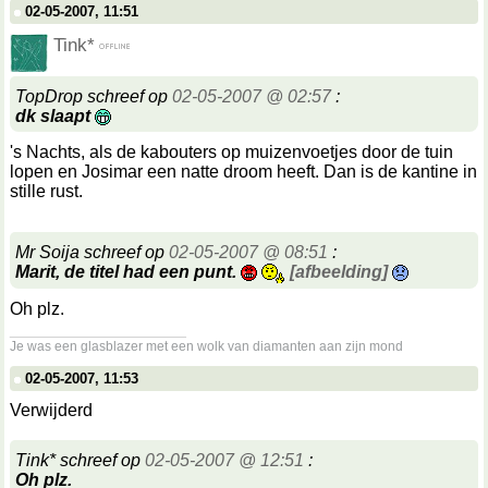
02-05-2007, 11:51
Tink*
TopDrop schreef op
02-05-2007 @ 02:57
:
dk slaapt
's Nachts, als de kabouters op muizenvoetjes door de tuin
lopen en Josimar een natte droom heeft. Dan is de kantine in
stille rust.
Mr Soija schreef op
02-05-2007 @ 08:51
:
Marit, de titel had een punt.
[afbeelding]
Oh plz.
__________________
Je was een glasblazer met een wolk van diamanten aan zijn mond
02-05-2007, 11:53
Verwijderd
Tink* schreef op
02-05-2007 @ 12:51
:
Oh plz.