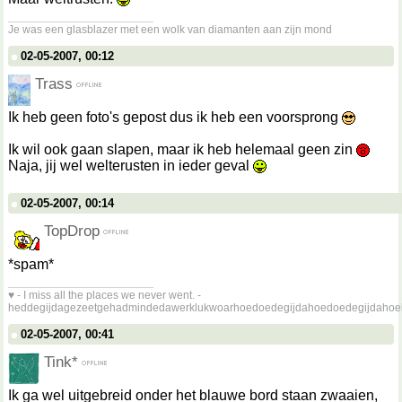
__________________
Je was een glasblazer met een wolk van diamanten aan zijn mond
02-05-2007, 00:12
Trass
Ik heb geen foto's gepost dus ik heb een voorsprong
Ik wil ook gaan slapen, maar ik heb helemaal geen zin
Naja, jij wel welterusten in ieder geval
02-05-2007, 00:14
TopDrop
*spam*
__________________
♥ - I miss all the places we never went. -
heddegijdagezeetgehadmindedawerklukwoarhoedoedegijdahoedoedegijdahoe
02-05-2007, 00:41
Tink*
Ik ga wel uitgebreid onder het blauwe bord staan zwaaien,