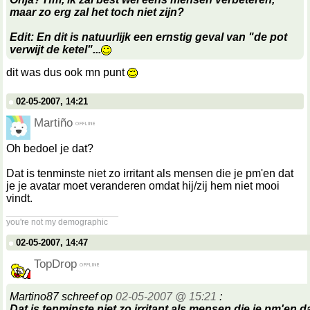
maar zo erg zal het toch niet zijn?
Edit: En dit is natuurlijk een ernstig geval van "de pot
verwijt de ketel"...
dit was dus ook mn punt
02-05-2007, 14:21
Martiño
Oh bedoel je dat?
Dat is tenminste niet zo irritant als mensen die je pm'en dat
je je avatar moet veranderen omdat hij/zij hem niet mooi
vindt.
__________________
you're not my demographic
02-05-2007, 14:47
TopDrop
Martino87 schreef op
02-05-2007 @ 15:21
:
Dat is tenminste niet zo irritant als mensen die je pm'en da