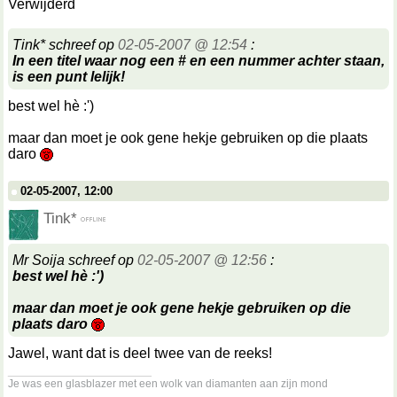
Verwijderd
Tink* schreef op
02-05-2007 @ 12:54
:
In een titel waar nog een # en een nummer achter staan,
is een punt lelijk!
best wel hè :')
maar dan moet je ook gene hekje gebruiken op die plaats
daro
02-05-2007, 12:00
Tink*
Mr Soija schreef op
02-05-2007 @ 12:56
:
best wel hè :')
maar dan moet je ook gene hekje gebruiken op die
plaats daro
Jawel, want dat is deel twee van de reeks!
__________________
Je was een glasblazer met een wolk van diamanten aan zijn mond