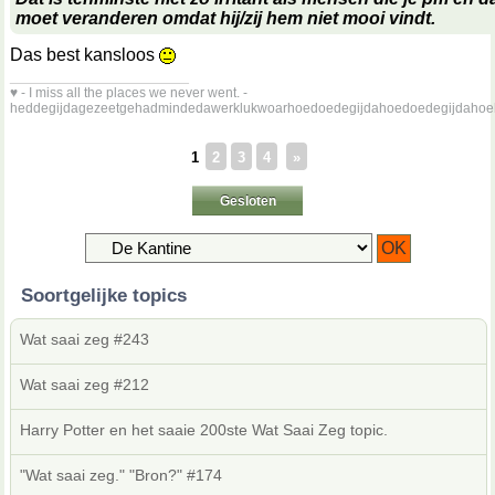
moet veranderen omdat hij/zij hem niet mooi vindt.
Das best kansloos
__________________
♥ - I miss all the places we never went. -
heddegijdagezeetgehadmindedawerklukwoarhoedoedegijdahoedoedegijdahoe
1
2
3
4
»
Gesloten
Soortgelijke topics
Wat saai zeg #243
Wat saai zeg #212
Harry Potter en het saaie 200ste Wat Saai Zeg topic.
"Wat saai zeg." "Bron?" #174