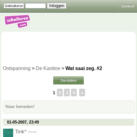
Zoeken
Ontspanning
>
De Kantine
>
Wat saai zeg. #2
Gesloten
1
2
3
4
»
Naar beneden!
01-05-2007, 23:49
Tink*