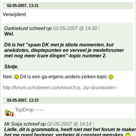
02-05-2007, 13:31
Verwijderd
Darkiekurd schreef op
02-05-2007 @ 14:30
:
Wel.
Dit is het ''spam DK met je idiote momenten, kut
anekdotes, dieptepunten en verveel je medeforumer
met nog meer /care dingen''-topic nummer 2.
Slotje.
Nee.
Dit is een ga-ergens-anders-zeiken-topic
http://forum.scholieren.com/search.p...by=&sortorder=
02-05-2007, 13:33
TopDrop
Mr Soija schreef op
02-05-2007 @ 14:14
:
Liefie, dit is grammatica, heeft niet met het forum te make
het me goed herinner, verbeter jij constant menskes.