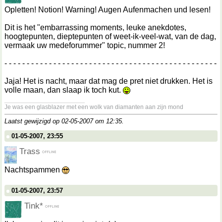
Opletten! Notion! Warning! Augen Aufenmachen und lesen!
Dit is het "embarrassing moments, leuke anekdotes,
hoogtepunten, dieptepunten of weet-ik-veel-wat, van de dag,
vermaak uw medeforummer" topic, nummer 2!
- - - - - - - - - - - - - - - - - - - - - - - - - - - - - - - - - - - - - - - - - - - - - - - -
Jaja! Het is nacht, maar dat mag de pret niet drukken. Het is
volle maan, dan slaap ik toch kut.
__________________
Je was een glasblazer met een wolk van diamanten aan zijn mond
Laatst gewijzigd op 02-05-2007 om
12:35
.
01-05-2007, 23:55
Trass
Nachtspammen
01-05-2007, 23:57
Tink*