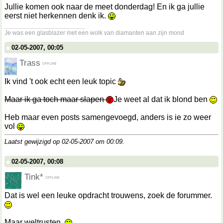
Jullie komen ook naar de meet donderdag! En ik ga jullie
eerst niet herkennen denk ik.
__________________
Je was een glasblazer met een wolk van diamanten aan zijn mond
02-05-2007, 00:05
Trass
Ik vind 't ook echt een leuk topic
Maar ik ga toch maar slapen
Je weet al dat ik blond ben
Heb maar even posts samengevoegd, anders is ie zo weer
vol
Laatst gewijzigd op 02-05-2007 om
00:09
.
02-05-2007, 00:08
Tink*
Dat is wel een leuke opdracht trouwens, zoek de forummer.
Maar weltrusten.