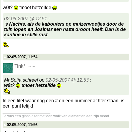
w0t?
tmoet hetzelfde
02-05-2007 @ 12:51
:
's Nachts, als de kabouters op muizenvoetjes door de
tuin lopen en Josimar een natte droom heeft. Dan is de
kantine in stille rust.
02-05-2007, 11:54
Tink*
Mr Soija schreef op
02-05-2007 @ 12:53
:
w0t?
tmoet hetzelfde
In een titel waar nog een # en een nummer achter staan, is
een punt lelijk!
__________________
Je was een glasblazer met een wolk van diamanten aan zijn mond
02-05-2007, 11:56