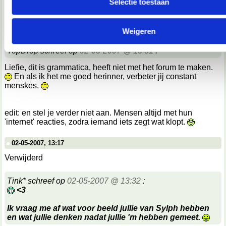
Selectie toestaan
We werken samen met
67 derden
die uw gegevens kunnen 
02-05-2007, 13:14
en verwerken.
Verwijderd
Weigeren
TopDrop schreef op
02-05-2007 @ 13:31
:
Liefie, dit is grammatica, heeft niet met het forum te maken.
En als ik het me goed herinner, verbeter jij constant
menskes.
edit: en stel je verder niet aan. Mensen altijd met hun
'internet' reacties, zodra iemand iets zegt wat klopt.
02-05-2007, 13:17
Verwijderd
Tink* schreef op
02-05-2007 @ 13:32
:
<3
Ik vraag me af wat voor beeld jullie van Sylph hebben
en wat jullie denken nadat jullie 'm hebben gemeet.