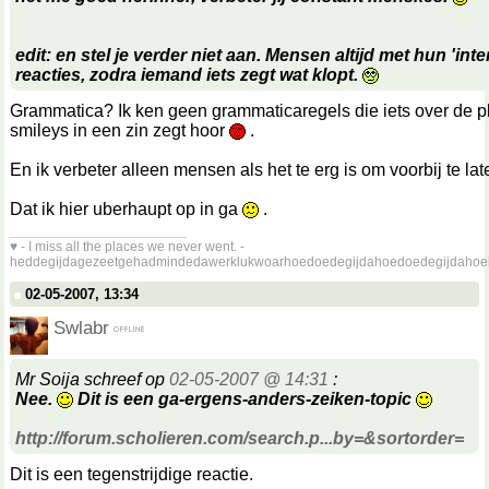
edit: en stel je verder niet aan. Mensen altijd met hun 'inte
reacties, zodra iemand iets zegt wat klopt.
Grammatica? Ik ken geen grammaticaregels die iets over de p
smileys in een zin zegt hoor
.
En ik verbeter alleen mensen als het te erg is om voorbij te l
Dat ik hier uberhaupt op in ga
.
__________________
♥ - I miss all the places we never went. -
heddegijdagezeetgehadmindedawerklukwoarhoedoedegijdahoedoedegijdahoe
02-05-2007, 13:34
Swlabr
Mr Soija schreef op
02-05-2007 @ 14:31
:
Nee.
Dit is een ga-ergens-anders-zeiken-topic
http://forum.scholieren.com/search.p...by=&sortorder=
Dit is een tegenstrijdige reactie.