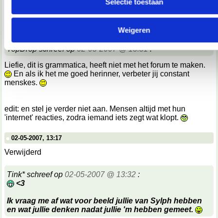
Selectie toestaan
We werken samen met
67 derden
die uw gegevens kunnen 
02-05-2007, 13:14
en verwerken.
Verwijderd
Weigeren
TopDrop schreef op
02-05-2007 @ 13:31
:
Liefie, dit is grammatica, heeft niet met het forum te maken.
En als ik het me goed herinner, verbeter jij constant
menskes.
edit: en stel je verder niet aan. Mensen altijd met hun
'internet' reacties, zodra iemand iets zegt wat klopt.
02-05-2007, 13:17
Verwijderd
Tink* schreef op
02-05-2007 @ 13:32
:
<3
Ik vraag me af wat voor beeld jullie van Sylph hebben
en wat jullie denken nadat jullie 'm hebben gemeet.