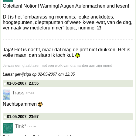
Opletten! Notion! Warning! Augen Aufenmachen und lesen!
Dit is het "embarrassing moments, leuke anekdotes,
hoogtepunten, dieptepunten of weet-ik-veel-wat, van de dag,
vermaak uw medeforummer" topic, nummer 2!
- - - - - - - - - - - - - - - - - - - - - - - - - - - - - - - - - - - - - - - - - - - - - - - -
Jaja! Het is nacht, maar dat mag de pret niet drukken. Het is
volle maan, dan slaap ik toch kut.
__________________
Je was een glasblazer met een wolk van diamanten aan zijn mond
Laatst gewijzigd op 02-05-2007 om
12:35
.
01-05-2007, 23:55
Trass
Nachtspammen
01-05-2007, 23:57
Tink*