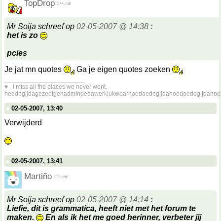
TopDrop
Mr Soija schreef op
02-05-2007 @ 14:38
:
het is zo
pcies
Je jat mn quotes
Ga je eigen quotes zoeken
__________________
♥ - I miss all the places we never went. -
heddegijdagezeetgehadmindedawerklukwoarhoedoedegijdahoedoedegijdahoe
02-05-2007, 13:40
Verwijderd
02-05-2007, 13:41
Martiño
Mr Soija schreef op
02-05-2007 @ 14:14
:
Liefie, dit is grammatica, heeft niet met het forum te
maken.
En als ik het me goed herinner, verbeter jij