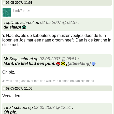
02-05-2007, 11:51
Tink*
TopDrop schreef op
02-05-2007 @ 02:57
:
dk slaapt
's Nachts, als de kabouters op muizenvoetjes door de tuin
lopen en Josimar een natte droom heeft. Dan is de kantine in
stille rust.
Mr Soija schreef op
02-05-2007 @ 08:51
:
Marit, de titel had een punt.
[afbeelding]
Oh plz.
__________________
Je was een glasblazer met een wolk van diamanten aan zijn mond
02-05-2007, 11:53
Verwijderd
Tink* schreef op
02-05-2007 @ 12:51
:
Oh plz.