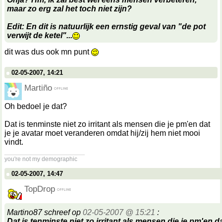
maar zo erg zal het toch niet zijn?
Edit: En dit is natuurlijk een ernstig geval van "de pot
verwijt de ketel"...
dit was dus ook mn punt
02-05-2007, 14:21
Martiño
Oh bedoel je dat?
Dat is tenminste niet zo irritant als mensen die je pm'en dat
je je avatar moet veranderen omdat hij/zij hem niet mooi
vindt.
__________________
you're not my demographic
02-05-2007, 14:47
TopDrop
Martino87 schreef op
02-05-2007 @ 15:21
:
Dat is tenminste niet zo irritant als mensen die je pm'en da