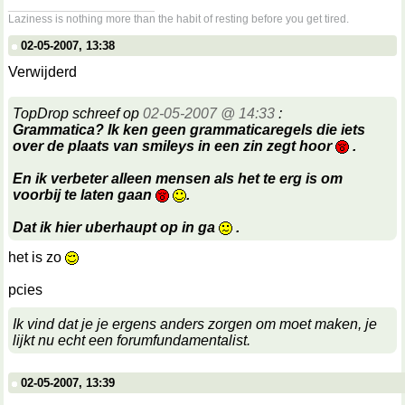
__________________
Laziness is nothing more than the habit of resting before you get tired.
02-05-2007, 13:38
Verwijderd
TopDrop schreef op
02-05-2007 @ 14:33
:
Grammatica? Ik ken geen grammaticaregels die iets
over de plaats van smileys in een zin zegt hoor
.
En ik verbeter alleen mensen als het te erg is om
voorbij te laten gaan
.
Dat ik hier uberhaupt op in ga
.
het is zo
pcies
Ik vind dat je je ergens anders zorgen om moet maken, je
lijkt nu echt een forumfundamentalist.
02-05-2007, 13:39