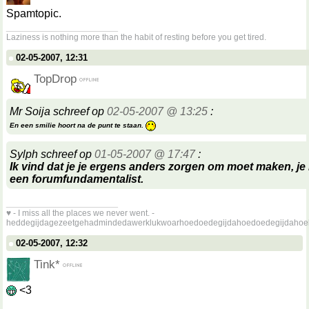
Spamtopic.
__________________
Laziness is nothing more than the habit of resting before you get tired.
02-05-2007, 12:31
TopDrop
Mr Soija schreef op
02-05-2007 @ 13:25
:
En een smilie hoort na de punt te staan.
Sylph schreef op
01-05-2007 @ 17:47
:
Ik vind dat je je ergens anders zorgen om moet maken, je l
een forumfundamentalist.
__________________
♥ - I miss all the places we never went. -
heddegijdagezeetgehadmindedawerklukwoarhoedoedegijdahoedoedegijdahoe
02-05-2007, 12:32
Tink*
<3