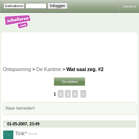
Zoeken
Ontspanning
>
De Kantine
>
Wat saai zeg. #2
Gesloten
1
2
3
4
»
Naar beneden!
01-05-2007, 23:49
Tink*