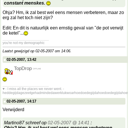
constant menskes.
Ohja? Hm, ik zal best wel eens mensen verbeteren, maar zo
erg zal het toch niet zijn?
Edit: En dit is natuurlijk een ernstig geval van "de pot verwijt
de ketel"...
__________________
you're not my demographic
Laatst gewijzigd op 02-05-2007 om
14:06
.
02-05-2007, 13:42
TopDrop
__________________
♥ - I miss all the places we never went. -
heddegijdagezeetgehadmindedawerklukwoarhoedoedegijdahoedoedegijdahoe
02-05-2007, 14:17
Verwijderd
Martino87 schreef op
02-05-2007 @ 14:41
:
Ohja? Hm, ik zal best wel eens mensen verbeteren,