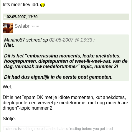
Iets meer liev idd.
02-05-2007, 13:30
Swlabr
Martino87 schreef op
02-05-2007 @ 13:33
:
Niet.
Dit is het "embarrassing moments, leuke anekdotes,
hoogtepunten, dieptepunten of weet-ik-veel-wat, van de
dag, vermaak uw medeforummer" topic, nummer 2!
Dit had dus eigenlijk in de eerste post gemoeten.
Wel.
Dit is het ''spam DK met je idiote momenten, kut anekdotes,
dieptepunten en verveel je medeforumer met nog meer /care
dingen''-topic nummer 2.
Slotje.
__________________
Laziness is nothing more than the habit of resting before you get tired.