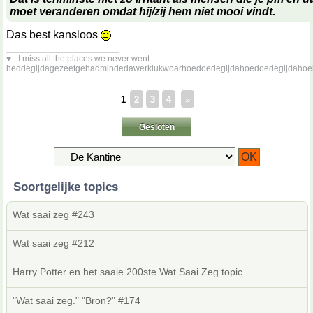
moet veranderen omdat hij/zij hem niet mooi vindt.
Das best kansloos
__________________
♥ - I miss all the places we never went. -
heddegijdagezeetgehadmindedawerklukwoarhoedoedegijdahoedoedegijdahoe
1
2
3
4
»
Gesloten
Soortgelijke topics
Wat saai zeg #243
Wat saai zeg #212
Harry Potter en het saaie 200ste Wat Saai Zeg topic.
"Wat saai zeg." "Bron?" #174