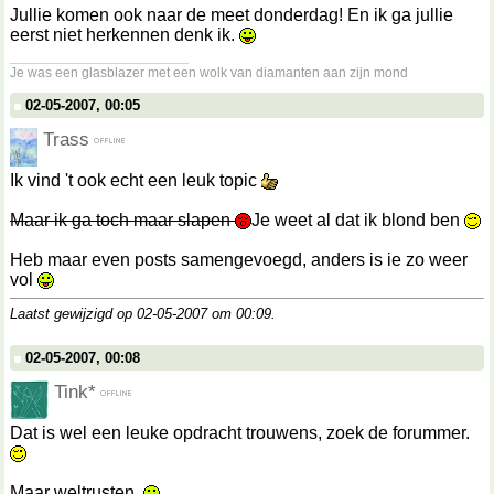
Jullie komen ook naar de meet donderdag! En ik ga jullie
eerst niet herkennen denk ik.
__________________
Je was een glasblazer met een wolk van diamanten aan zijn mond
02-05-2007, 00:05
Trass
Ik vind 't ook echt een leuk topic
Maar ik ga toch maar slapen
Je weet al dat ik blond ben
Heb maar even posts samengevoegd, anders is ie zo weer
vol
Laatst gewijzigd op 02-05-2007 om
00:09
.
02-05-2007, 00:08
Tink*
Dat is wel een leuke opdracht trouwens, zoek de forummer.
Maar weltrusten.