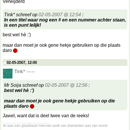
Verwijderd
Tink* schreef op
02-05-2007 @ 12:54
:
In een titel waar nog een # en een nummer achter staan,
is een punt lelijk!
best wel hè :')
maar dan moet je ook gene hekje gebruiken op die plaats
daro
02-05-2007, 12:00
Tink*
Mr Soija schreef op
02-05-2007 @ 12:56
:
best wel hè :')
maar dan moet je ook gene hekje gebruiken op die
plaats daro
Jawel, want dat is deel twee van de reeks!
__________________
Je was een glasblazer met een wolk van diamanten aan zijn mond