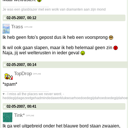
__________________
Je was een glasblazer met een wolk van diamanten aan zijn mond
02-05-2007, 00:12
Trass
Ik heb geen foto's gepost dus ik heb een voorsprong
Ik wil ook gaan slapen, maar ik heb helemaal geen zin
Naja, jij wel welterusten in ieder geval
02-05-2007, 00:14
TopDrop
*spam*
__________________
♥ - I miss all the places we never went. -
heddegijdagezeetgehadmindedawerklukwoarhoedoedegijdahoedoedegijdahoe
02-05-2007, 00:41
Tink*
Ik ga wel uitgebreid onder het blauwe bord staan zwaaien,