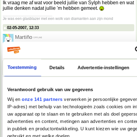
Ik vraag me af wat voor beeld jullie van Sylph hebben en wat
jullie denken nadat jullie 'm hebben gemeet.
__________________
Je was een glasblazer met een wolk van diamanten aan zijn mond
02-05-2007, 12:33
Martiño
Darkiekurd schreef op
02-05-2007 @ 13:30
:
Spamtopic.
Niet.
Toestemming
Details
Advertentie-instellingen
Dit is het "embarrassing moments, leuke anekdotes,
hoogtepunten, dieptepunten of weet-ik-veel-wat, van de dag,
vermaak uw medeforummer" topic, nummer 2!
Verantwoord gebruik van uw gegevens
Wij en
onze 141 partners
verwerken je persoonlijke gegeven
Dit had dus eigenlijk in de eerste post gemoeten.
__________________
IP-adres) met behulp van technologieën zoals cookies om in
you're not my demographic
uw apparaat op te slaan en te gebruiken met als doel gepers
02-05-2007, 12:36
advertenties en content, metingen aan advertenties en conten
in publiek en productontwikkeling. U kunt kiezen wie uw geg
Tink*
gebruikt en met welke doelen.