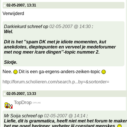
02-05-2007, 13:31
Verwijderd
Darkiekurd schreef op
02-05-2007 @ 14:30
:
Wel.
Dit is het ''spam DK met je idiote momenten, kut
anekdotes, dieptepunten en verveel je medeforumer
met nog meer /care dingen''-topic nummer 2.
Slotje.
Nee.
Dit is een ga-ergens-anders-zeiken-topic
http://forum.scholieren.com/search.p...by=&sortorder=
02-05-2007, 13:33
TopDrop
Mr Soija schreef op
02-05-2007 @ 14:14
:
Liefie, dit is grammatica, heeft niet met het forum te make
het me goed herinner, verbeter jij constant menskes.