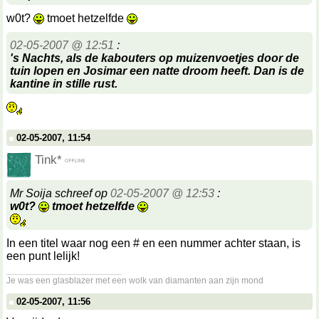
w0t?
tmoet hetzelfde
02-05-2007 @ 12:51
:
's Nachts, als de kabouters op muizenvoetjes door de
tuin lopen en Josimar een natte droom heeft. Dan is de
kantine in stille rust.
02-05-2007, 11:54
Tink*
Mr Soija schreef op
02-05-2007 @ 12:53
:
w0t?
tmoet hetzelfde
In een titel waar nog een # en een nummer achter staan, is
een punt lelijk!
__________________
Je was een glasblazer met een wolk van diamanten aan zijn mond
02-05-2007, 11:56