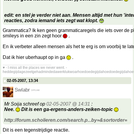
edit: en stel je verder niet aan. Mensen altijd met hun 'inte
reacties, zodra iemand iets zegt wat klopt.
Grammatica? Ik ken geen grammaticaregels die iets over de p
smileys in een zin zegt hoor
.
En ik verbeter alleen mensen als het te erg is om voorbij te l
Dat ik hier uberhaupt op in ga
.
__________________
♥ - I miss all the places we never went. -
heddegijdagezeetgehadmindedawerklukwoarhoedoedegijdahoedoedegijdahoe
02-05-2007, 13:34
Swlabr
Mr Soija schreef op
02-05-2007 @ 14:31
:
Nee.
Dit is een ga-ergens-anders-zeiken-topic
http://forum.scholieren.com/search.p...by=&sortorder=
Dit is een tegenstrijdige reactie.