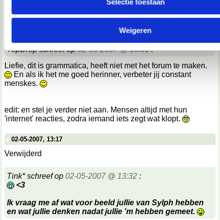
Selectie toestaan
We werken samen met
67 derden
die uw gegevens kunnen 
02-05-2007, 13:14
en verwerken.
Verwijderd
Weigeren
TopDrop schreef op
02-05-2007 @ 13:31
:
Liefie, dit is grammatica, heeft niet met het forum te maken.
En als ik het me goed herinner, verbeter jij constant
menskes.
edit: en stel je verder niet aan. Mensen altijd met hun
'internet' reacties, zodra iemand iets zegt wat klopt.
02-05-2007, 13:17
Verwijderd
Tink* schreef op
02-05-2007 @ 13:32
:
<3
Ik vraag me af wat voor beeld jullie van Sylph hebben
en wat jullie denken nadat jullie 'm hebben gemeet.