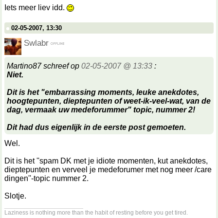
Iets meer liev idd.
02-05-2007, 13:30
Swlabr
Martino87 schreef op
02-05-2007 @ 13:33
:
Niet.
Dit is het "embarrassing moments, leuke anekdotes,
hoogtepunten, dieptepunten of weet-ik-veel-wat, van de
dag, vermaak uw medeforummer" topic, nummer 2!
Dit had dus eigenlijk in de eerste post gemoeten.
Wel.
Dit is het ''spam DK met je idiote momenten, kut anekdotes,
dieptepunten en verveel je medeforumer met nog meer /care
dingen''-topic nummer 2.
Slotje.
__________________
Laziness is nothing more than the habit of resting before you get tired.