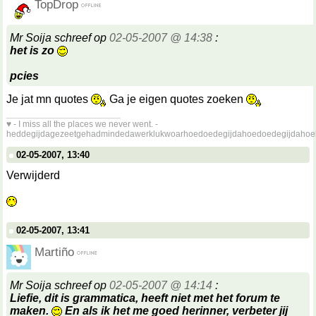
TopDrop
Mr Soija schreef op
02-05-2007 @ 14:38
:
het is zo
pcies
Je jat mn quotes
Ga je eigen quotes zoeken
__________________
♥ - I miss all the places we never went. -
heddegijdagezeetgehadmindedawerklukwoarhoedoedegijdahoedoedegijdahoe
02-05-2007, 13:40
Verwijderd
02-05-2007, 13:41
Martiño
Mr Soija schreef op
02-05-2007 @ 14:14
:
Liefie, dit is grammatica, heeft niet met het forum te
maken.
En als ik het me goed herinner, verbeter jij