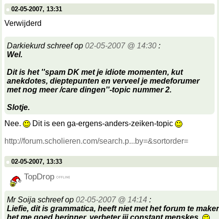
02-05-2007, 13:31
Verwijderd
Darkiekurd schreef op
02-05-2007 @ 14:30
:
Wel.
Dit is het ''spam DK met je idiote momenten, kut
anekdotes, dieptepunten en verveel je medeforumer
met nog meer /care dingen''-topic nummer 2.
Slotje.
Nee.
Dit is een ga-ergens-anders-zeiken-topic
http://forum.scholieren.com/search.p...by=&sortorder=
02-05-2007, 13:33
TopDrop
Mr Soija schreef op
02-05-2007 @ 14:14
:
Liefie, dit is grammatica, heeft niet met het forum te make
het me goed herinner, verbeter jij constant menskes.