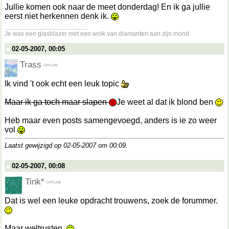
Jullie komen ook naar de meet donderdag! En ik ga jullie
eerst niet herkennen denk ik.
__________________
Je was een glasblazer met een wolk van diamanten aan zijn mond
02-05-2007, 00:05
Trass
Ik vind 't ook echt een leuk topic
Maar ik ga toch maar slapen
Je weet al dat ik blond ben
Heb maar even posts samengevoegd, anders is ie zo weer
vol
Laatst gewijzigd op 02-05-2007 om
00:09
.
02-05-2007, 00:08
Tink*
Dat is wel een leuke opdracht trouwens, zoek de forummer.
Maar weltrusten.