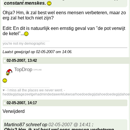
constant menskes.
Ohja? Hm, ik zal best wel eens mensen verbeteren, maar zo
erg zal het toch niet zijn?
Edit: En dit is natuurlijk een ernstig geval van "de pot verwijt
de ketel"...
__________________
you're not my demographic
Laatst gewijzigd op 02-05-2007 om
14:06
.
02-05-2007, 13:42
TopDrop
__________________
♥ - I miss all the places we never went. -
heddegijdagezeetgehadmindedawerklukwoarhoedoedegijdahoedoedegijdahoe
02-05-2007, 14:17
Verwijderd
Martino87 schreef op
02-05-2007 @ 14:41
:
Ohja? Hm, ik zal best wel eens mensen verbeteren,