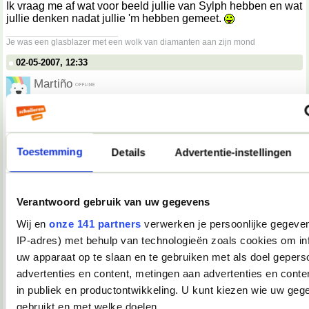
Ik vraag me af wat voor beeld jullie van Sylph hebben en wat
jullie denken nadat jullie 'm hebben gemeet.
__________________
Je was een glasblazer met een wolk van diamanten aan zijn mond
02-05-2007, 12:33
Martiño
Darkiekurd schreef op
02-05-2007 @ 13:30
:
Spamtopic.
Niet.
Toestemming
Details
Advertentie-instellingen
Dit is het "embarrassing moments, leuke anekdotes,
hoogtepunten, dieptepunten of weet-ik-veel-wat, van de dag,
vermaak uw medeforummer" topic, nummer 2!
Verantwoord gebruik van uw gegevens
Wij en
onze 141 partners
verwerken je persoonlijke gegeven
Dit had dus eigenlijk in de eerste post gemoeten.
__________________
IP-adres) met behulp van technologieën zoals cookies om in
you're not my demographic
uw apparaat op te slaan en te gebruiken met als doel gepers
02-05-2007, 12:36
advertenties en content, metingen aan advertenties en conten
in publiek en productontwikkeling. U kunt kiezen wie uw geg
Tink*
gebruikt en met welke doelen.