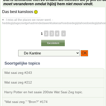
moet veranderen omdat hij/zij hem niet mooi vindt.
Das best kansloos
__________________
♥ - I miss all the places we never went. -
heddegijdagezeetgehadmindedawerklukwoarhoedoedegijdahoedoedegijdahoe
1
2
3
4
»
Gesloten
Soortgelijke topics
Wat saai zeg #243
Wat saai zeg #212
Harry Potter en het saaie 200ste Wat Saai Zeg topic.
"Wat saai zeg." "Bron?" #174