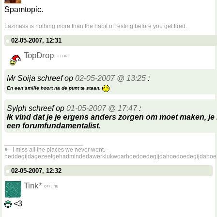
Spamtopic.
__________________
Laziness is nothing more than the habit of resting before you get tired.
02-05-2007, 12:31
TopDrop
Mr Soija schreef op
02-05-2007 @ 13:25
:
En een smilie hoort na de punt te staan.
Sylph schreef op
01-05-2007 @ 17:47
:
Ik vind dat je je ergens anders zorgen om moet maken, je l
een forumfundamentalist.
__________________
♥ - I miss all the places we never went. -
heddegijdagezeetgehadmindedawerklukwoarhoedoedegijdahoedoedegijdahoe
02-05-2007, 12:32
Tink*
<3