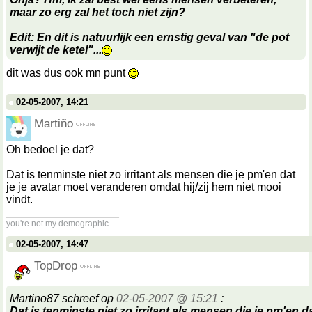
maar zo erg zal het toch niet zijn?
Edit: En dit is natuurlijk een ernstig geval van "de pot
verwijt de ketel"...
dit was dus ook mn punt
02-05-2007, 14:21
Martiño
Oh bedoel je dat?
Dat is tenminste niet zo irritant als mensen die je pm'en dat
je je avatar moet veranderen omdat hij/zij hem niet mooi
vindt.
__________________
you're not my demographic
02-05-2007, 14:47
TopDrop
Martino87 schreef op
02-05-2007 @ 15:21
:
Dat is tenminste niet zo irritant als mensen die je pm'en da