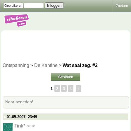
Zoeken
Ontspanning
>
De Kantine
>
Wat saai zeg. #2
Gesloten
1
2
3
4
»
Naar beneden!
01-05-2007, 23:49
Tink*