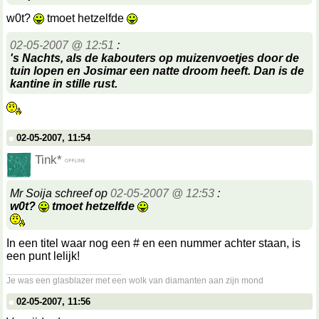
w0t?
tmoet hetzelfde
02-05-2007 @ 12:51
:
's Nachts, als de kabouters op muizenvoetjes door de
tuin lopen en Josimar een natte droom heeft. Dan is de
kantine in stille rust.
02-05-2007, 11:54
Tink*
Mr Soija schreef op
02-05-2007 @ 12:53
:
w0t?
tmoet hetzelfde
In een titel waar nog een # en een nummer achter staan, is
een punt lelijk!
__________________
Je was een glasblazer met een wolk van diamanten aan zijn mond
02-05-2007, 11:56