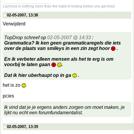
__________________
Laziness is nothing more than the habit of resting before you get tired.
02-05-2007, 13:38
Verwijderd
TopDrop schreef op
02-05-2007 @ 14:33
:
Grammatica? Ik ken geen grammaticaregels die iets
over de plaats van smileys in een zin zegt hoor
.
En ik verbeter alleen mensen als het te erg is om
voorbij te laten gaan
.
Dat ik hier uberhaupt op in ga
.
het is zo
pcies
Ik vind dat je je ergens anders zorgen om moet maken, je
lijkt nu echt een forumfundamentalist.
02-05-2007, 13:39