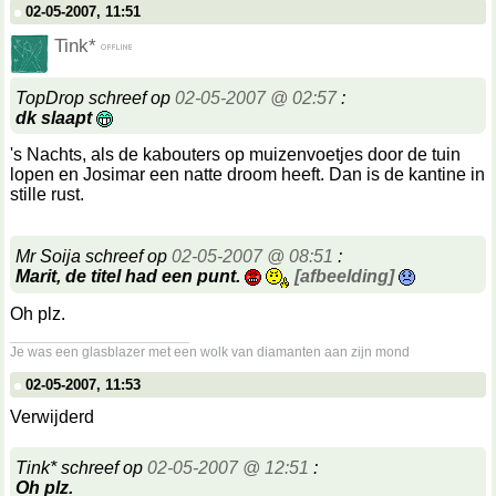
02-05-2007, 11:51
Tink*
TopDrop schreef op
02-05-2007 @ 02:57
:
dk slaapt
's Nachts, als de kabouters op muizenvoetjes door de tuin
lopen en Josimar een natte droom heeft. Dan is de kantine in
stille rust.
Mr Soija schreef op
02-05-2007 @ 08:51
:
Marit, de titel had een punt.
[afbeelding]
Oh plz.
__________________
Je was een glasblazer met een wolk van diamanten aan zijn mond
02-05-2007, 11:53
Verwijderd
Tink* schreef op
02-05-2007 @ 12:51
:
Oh plz.