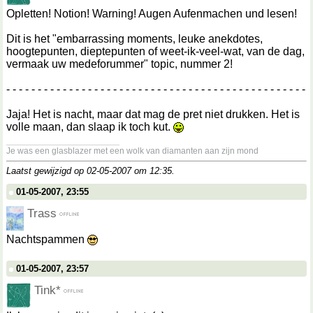
Opletten! Notion! Warning! Augen Aufenmachen und lesen!
Dit is het "embarrassing moments, leuke anekdotes,
hoogtepunten, dieptepunten of weet-ik-veel-wat, van de dag,
vermaak uw medeforummer" topic, nummer 2!
- - - - - - - - - - - - - - - - - - - - - - - - - - - - - - - - - - - - - - - - - - - - - - - -
Jaja! Het is nacht, maar dat mag de pret niet drukken. Het is
volle maan, dan slaap ik toch kut.
__________________
Je was een glasblazer met een wolk van diamanten aan zijn mond
Laatst gewijzigd op 02-05-2007 om
12:35
.
01-05-2007, 23:55
Trass
Nachtspammen
01-05-2007, 23:57
Tink*