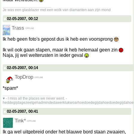
__________________
Je was een glasblazer met een wolk van diamanten aan zijn mond
02-05-2007, 00:12
Trass
Ik heb geen foto's gepost dus ik heb een voorsprong
Ik wil ook gaan slapen, maar ik heb helemaal geen zin
Naja, jij wel welterusten in ieder geval
02-05-2007, 00:14
TopDrop
*spam*
__________________
♥ - I miss all the places we never went. -
heddegijdagezeetgehadmindedawerklukwoarhoedoedegijdahoedoedegijdahoe
02-05-2007, 00:41
Tink*
Ik ga wel uitgebreid onder het blauwe bord staan zwaaien,