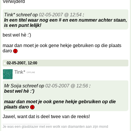
Verwijderd
Tink* schreef op
02-05-2007 @ 12:54
:
In een titel waar nog een # en een nummer achter staan,
is een punt lelijk!
best wel hè :')
maar dan moet je ook gene hekje gebruiken op die plaats
daro
02-05-2007, 12:00
Tink*
Mr Soija schreef op
02-05-2007 @ 12:56
:
best wel hè :')
maar dan moet je ook gene hekje gebruiken op die
plaats daro
Jawel, want dat is deel twee van de reeks!
__________________
Je was een glasblazer met een wolk van diamanten aan zijn mond