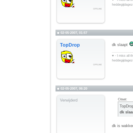
heddegijdage
02-05-2007, 01:57
TopDrop
dk slaapt
__________
♥ - I miss all 
heddegijdage
02-05-2007, 06:20
Citaat:
Verwijderd
TopDro
dk sla
dk is wakke