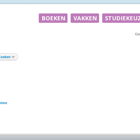
Ge
Zoeken
tine