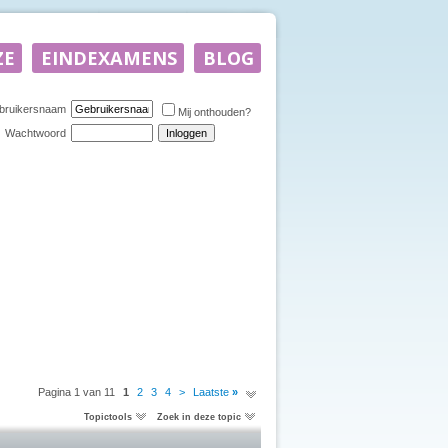
bruikersnaam
Mij onthouden?
Wachtwoord
Pagina 1 van 11
1
2
3
4
>
Laatste
»
Topictools
Zoek in deze topic