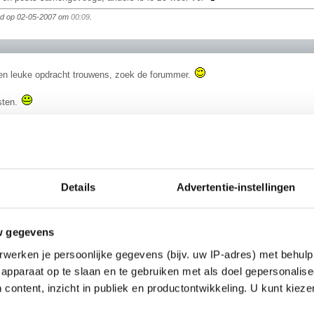
igd op 02-05-2007 om
00:09
.
een leuke opdracht trouwens, zoek de forummer.
sten.
________
asblazer met een wolk van diamanten aan zijn mond
Details
Advertentie-instellingen
 foto's gepost dus ik heb een voorsprong
w gegevens
gaan slapen, maar ik heb helemaal geen zin
Naja, jij wel welterusten in ied
werken je persoonlijke gegevens (bijv. uw IP-adres) met behulp
apparaat op te slaan en te gebruiken met als doel gepersonalise
 content, inzicht in publiek en productontwikkeling. U kunt kiez