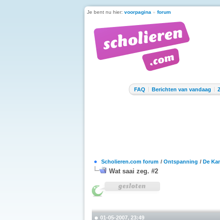
Je bent nu hier:
voorpagina
»
forum
FAQ
Berichten van vandaag
Scholieren.com forum
/
Ontspanning
/
De Kan
Wat saai zeg. #2
01-05-2007, 23:49