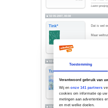
Laatst gewijz
02-05-2007, 00:08
Tink*
Dat is wel 
Maar weltru
__________
Je was een gl
02-05-2007, 00:12
Toestemming
Trass
Ik heb geen
Verantwoord gebruik van u
Ik wil ook 
Wij en
onze 141 partners
ver
cookies om informatie op uw 
metingen aan advertenties en
en met welke doelen.
02-05-2007, 00:14