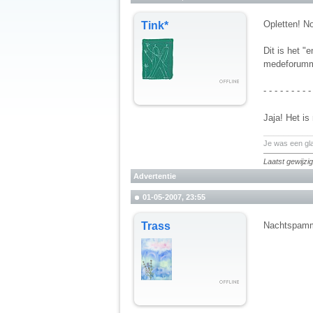
Opletten! N
Tink*
Dit is het 
medeforumm
- - - - - - - - -
Jaja! Het is
__________
Je was een gl
Laatst gewijz
Advertentie
01-05-2007, 23:55
Trass
Nachtspa