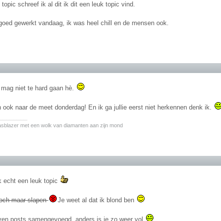
 topic schreef ik al dit ik dit een leuk topic vind.
 goed gewerkt vandaag, ik was heel chill en de mensen ook.
 mag niet te hard gaan hè.
 ook naar de meet donderdag! En ik ga jullie eerst niet herkennen denk ik.
________
asblazer met een wolk van diamanten aan zijn mond
ok echt een leuk topic
toch maar slapen
Je weet al dat ik blond ben
en posts samengevoegd, anders is ie zo weer vol