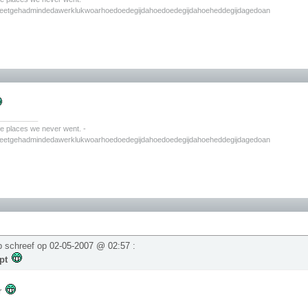
zeetgehadmindedawerklukwoarhoedoedegijdahoedoedegijdahoeheddegijdagedoan
________
the places we never went. -
zeetgehadmindedawerklukwoarhoedoedegijdahoedoedegijdahoeheddegijdagedoan
p schreef op
02-05-2007 @ 02:57
:
apt
r