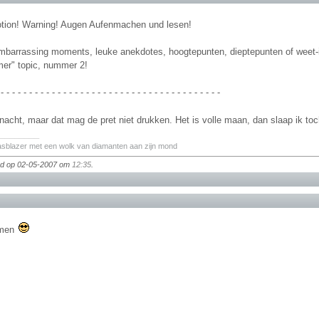
otion! Warning! Augen Aufenmachen und lesen!
"embarrassing moments, leuke anekdotes, hoogtepunten, dieptepunten of weet-
er" topic, nummer 2!
 - - - - - - - - - - - - - - - - - - - - - - - - - - - - - - - - - - - - - - -
 nacht, maar dat mag de pret niet drukken. Het is volle maan, dan slaap ik to
________
asblazer met een wolk van diamanten aan zijn mond
igd op 02-05-2007 om
12:35
.
mmen