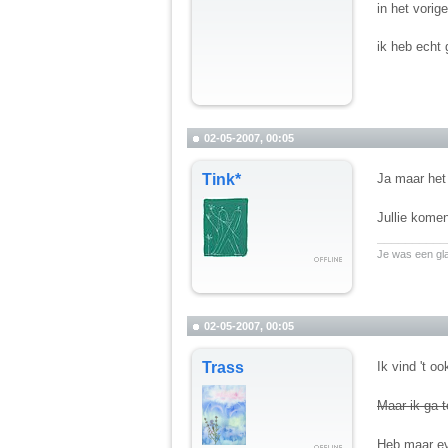
in het vorige
ik heb echt
02-05-2007, 00:05
Tink*
Ja maar het
Jullie komen
__________
Je was een gl
02-05-2007, 00:05
Trass
Ik vind 't o
Maar ik ga 
Heb maar ev