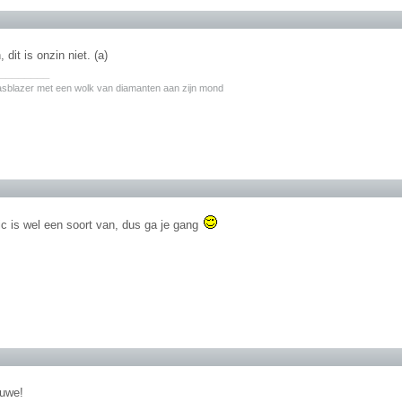
 dit is onzin niet. (a)
________
asblazer met een wolk van diamanten aan zijn mond
ic is wel een soort van, dus ga je gang
euwe!